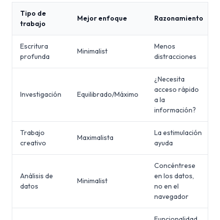
Tipo de
Mejor enfoque
Razonamiento
trabajo
Escritura
Menos
Minimalist
profunda
distracciones
¿Necesita
acceso rápido
Investigación
Equilibrado/Máximo
a la
información?
Trabajo
La estimulación
Maximalista
creativo
ayuda
Concéntrese
Análisis de
en los datos,
Minimalist
datos
no en el
navegador
Funcionalidad