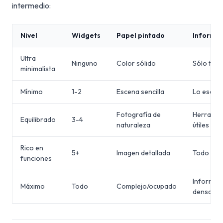
intermedio:
Nivel
Widgets
Papel pintado
Informa
Ultra
Ninguno
Color sólido
Sólo tie
minimalista
Mínimo
1-2
Escena sencilla
Lo esenci
Fotografía de
Herramie
Equilibrado
3-4
naturaleza
útiles
Rico en
5+
Imagen detallada
Todo visi
funciones
Informac
Máximo
Todo
Complejo/ocupado
densa