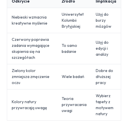
Odkrycie
Źródło
Implikacja
Uniwersytet
Użyj do
Niebieski wzmacnia
Kolumbii
burzy
kreatywne myślenie
Brytyjskiej
mózgów
Czerwony poprawia
Użyj do
zadania wymagające
To samo
edycji i
skupienia się na
badanie
analizy
szczegółach
Zielony kolor
Dobre do
zmniejsza zmęczenie
Wiele badań
dłuższej
oczu
pracy
Wybierz
Teoria
Kolory natury
tapety z
przywracania
przywracają uwagę
motywem
uwagi
natury