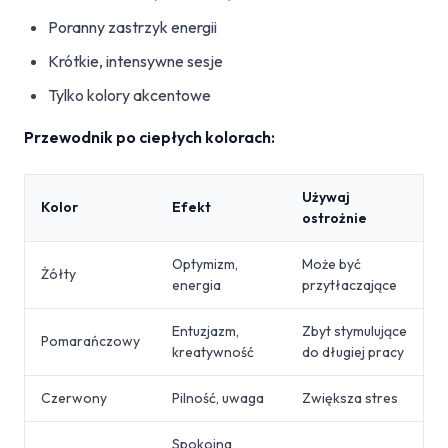
Poranny zastrzyk energii
Krótkie, intensywne sesje
Tylko kolory akcentowe
Przewodnik po ciepłych kolorach:
Używaj
Kolor
Efekt
ostrożnie
Optymizm,
Może być
Żółty
energia
przytłaczające
Entuzjazm,
Zbyt stymulujące
Pomarańczowy
kreatywność
do długiej pracy
Czerwony
Pilność, uwaga
Zwiększa stres
Spokojna