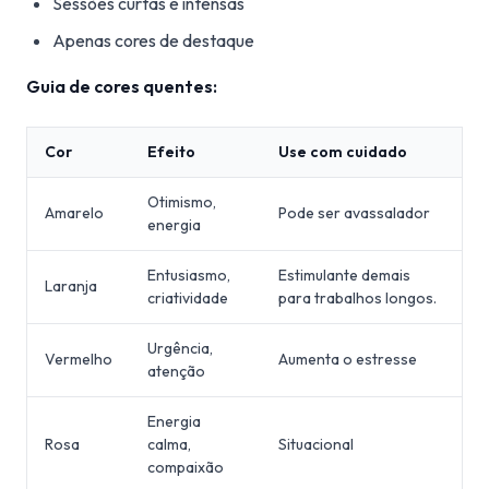
Sessões curtas e intensas
Apenas cores de destaque
Guia de cores quentes:
Cor
Efeito
Use com cuidado
Otimismo,
Amarelo
Pode ser avassalador
energia
Entusiasmo,
Estimulante demais
Laranja
criatividade
para trabalhos longos.
Urgência,
Vermelho
Aumenta o estresse
atenção
Energia
Rosa
calma,
Situacional
compaixão