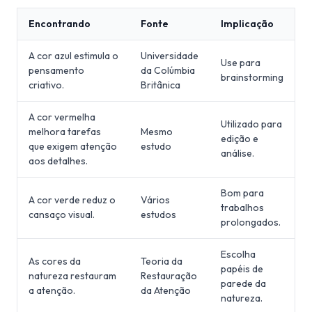
Encontrando
Fonte
Implicação
A cor azul estimula o
Universidade
Use para
pensamento
da Colúmbia
brainstorming
criativo.
Britânica
A cor vermelha
Utilizado para
melhora tarefas
Mesmo
edição e
que exigem atenção
estudo
análise.
aos detalhes.
Bom para
A cor verde reduz o
Vários
trabalhos
cansaço visual.
estudos
prolongados.
Escolha
As cores da
Teoria da
papéis de
natureza restauram
Restauração
parede da
a atenção.
da Atenção
natureza.