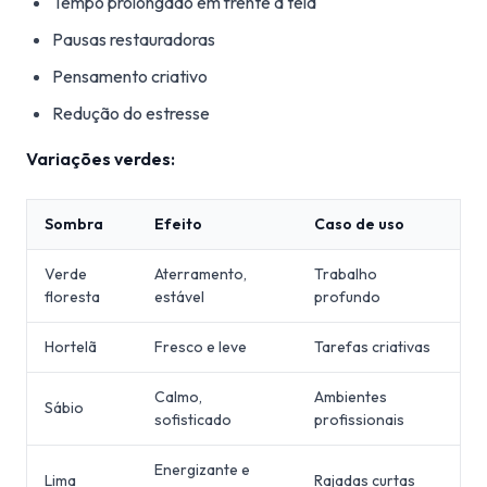
Tempo prolongado em frente à tela
Pausas restauradoras
Pensamento criativo
Redução do estresse
Variações verdes:
Sombra
Efeito
Caso de uso
Verde
Aterramento,
Trabalho
floresta
estável
profundo
Hortelã
Fresco e leve
Tarefas criativas
Calmo,
Ambientes
Sábio
sofisticado
profissionais
Energizante e
Lima
Rajadas curtas