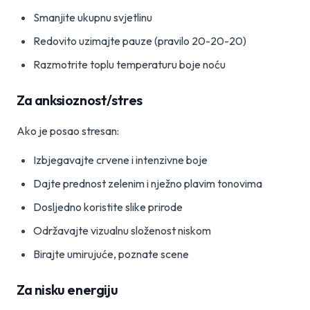
Smanjite ukupnu svjetlinu
Redovito uzimajte pauze (pravilo 20-20-20)
Razmotrite toplu temperaturu boje noću
Za anksioznost/stres
Ako je posao stresan:
Izbjegavajte crvene i intenzivne boje
Dajte prednost zelenim i nježno plavim tonovima
Dosljedno koristite slike prirode
Održavajte vizualnu složenost niskom
Birajte umirujuće, poznate scene
Za nisku energiju