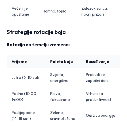
Večernje
Zalazak sunca,
Tamno, toplo
opuštanje
noćni prizori
Strategije rotacije boja
Rotacija na temelju vremena:
Vrijeme
Paleta boja
Rasuđivanje
Svijetlo,
Probudi se,
Jutro (6-10 sati)
energično
započni dan
Podne (10:00-
Plavo,
Vrhunska
14:00)
fokusirano
produktivnost
Poslijepodne
Zeleno,
Održiva energija
(14-18 sati)
uravnoteženo