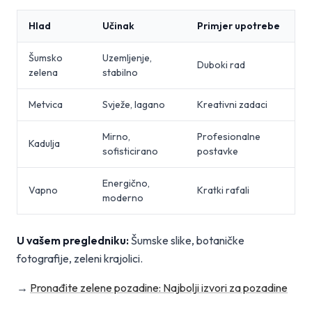
Hlad
Učinak
Primjer upotrebe
Šumsko
Uzemljenje,
Duboki rad
zelena
stabilno
Metvica
Svježe, lagano
Kreativni zadaci
Mirno,
Profesionalne
Kadulja
sofisticirano
postavke
Energično,
Vapno
Kratki rafali
moderno
U vašem pregledniku:
Šumske slike, botaničke
fotografije, zeleni krajolici.
→
Pronađite zelene pozadine: Najbolji izvori za pozadine