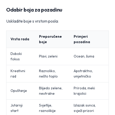
Odabir boja za pozadinu
Uskladite boje s vrstom posla:
Preporučene
Primjeri
Vrsta rada
boje
pozadina
Duboki
Plavi, zeleni
Ocean, šuma
fokus
Kreativni
Raznoliko,
Apstraktno,
rad
nešto toplo
umjetničko
Blijedo zelene,
Priroda, meki
Opuštanje
neutralne
krajolici
Jutarnji
Svjetlije,
Izlazak sunca,
start
raznolikije
svježi prizori