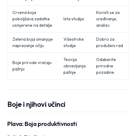
Crvena boja
Koristi se za
poboljšava zadatke
Ista studija
uređivanje,
usmjerene na detalje
analizu
Zelena boja smanjuje
Višestruke
Dobro za
naprezanje očiju
studije
produženi rad
Teorija
Odaberite
Boje prirode vraćaju
obnavljanja
prirodne
pažnju
pažnje
pozadine
Boje i njihovi učinci
Plava: Boja produktivnosti