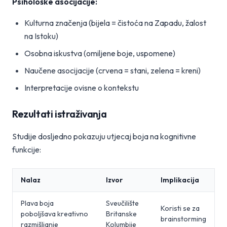
Psihološke asocijacije:
Kulturna značenja (bijela = čistoća na Zapadu, žalost
na Istoku)
Osobna iskustva (omiljene boje, uspomene)
Naučene asocijacije (crvena = stani, zelena = kreni)
Interpretacije ovisne o kontekstu
Rezultati istraživanja
Studije dosljedno pokazuju utjecaj boja na kognitivne
funkcije:
Nalaz
Izvor
Implikacija
Plava boja
Sveučilište
Koristi se za
poboljšava kreativno
Britanske
brainstorming
razmišljanje
Kolumbije