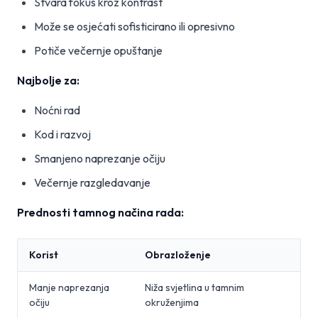
Stvara fokus kroz kontrast
Može se osjećati sofisticirano ili opresivno
Potiče večernje opuštanje
Najbolje za:
Noćni rad
Kod i razvoj
Smanjeno naprezanje očiju
Večernje razgledavanje
Prednosti tamnog načina rada:
Korist
Obrazloženje
Manje naprezanja
Niža svjetlina u tamnim
očiju
okruženjima