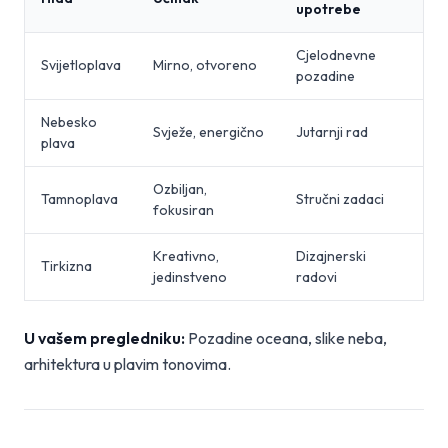
upotrebe
Cjelodnevne
Svijetloplava
Mirno, otvoreno
pozadine
Nebesko
Svježe, energično
Jutarnji rad
plava
Ozbiljan,
Tamnoplava
Stručni zadaci
fokusiran
Kreativno,
Dizajnerski
Tirkizna
jedinstveno
radovi
U vašem pregledniku:
Pozadine oceana, slike neba,
arhitektura u plavim tonovima.