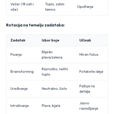
Večer (18 sati i
Toplo, zatim
Opuštanje
više)
tamno
Rotacija na temelju zadataka:
Zadatak
Izbor boje
Učinak
Blijedo
Pisanje
Miran fokus
plava/zelena
Raznoliko, nešto
Brainstorming
Potaknite ideje
toplo
Pažnja na
Uređivanje
Neutralno, čisto
detalje
Jasno
Istraživanje
Plava, bijela
razmišljanje