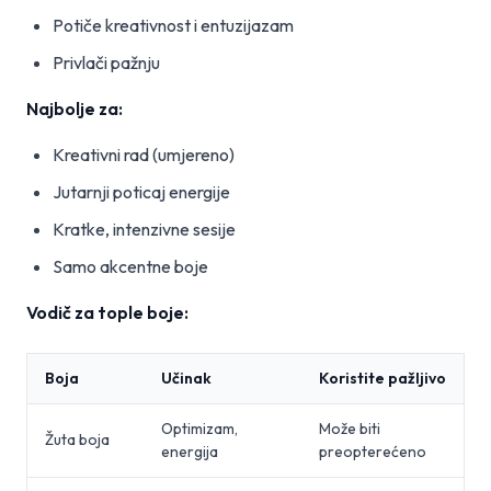
Potiče kreativnost i entuzijazam
Privlači pažnju
Najbolje za:
Kreativni rad (umjereno)
Jutarnji poticaj energije
Kratke, intenzivne sesije
Samo akcentne boje
Vodič za tople boje:
Boja
Učinak
Koristite pažljivo
Optimizam,
Može biti
Žuta boja
energija
preopterećeno