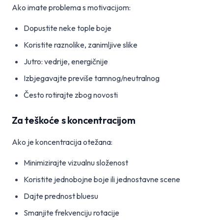
Ako imate problema s motivacijom:
Dopustite neke tople boje
Koristite raznolike, zanimljive slike
Jutro: vedrije, energičnije
Izbjegavajte previše tamnog/neutralnog
Često rotirajte zbog novosti
Za teškoće s koncentracijom
Ako je koncentracija otežana:
Minimizirajte vizualnu složenost
Koristite jednobojne boje ili jednostavne scene
Dajte prednost bluesu
Smanjite frekvenciju rotacije