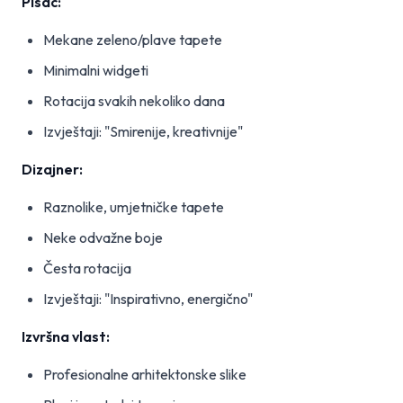
Pisac:
Mekane zeleno/plave tapete
Minimalni widgeti
Rotacija svakih nekoliko dana
Izvještaji: "Smirenije, kreativnije"
Dizajner:
Raznolike, umjetničke tapete
Neke odvažne boje
Česta rotacija
Izvještaji: "Inspirativno, energično"
Izvršna vlast:
Profesionalne arhitektonske slike