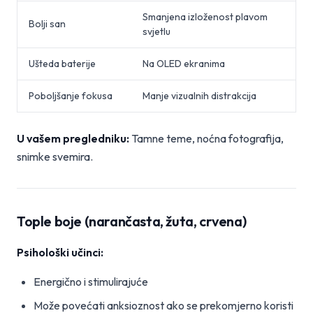
Smanjena izloženost plavom
Bolji san
svjetlu
Ušteda baterije
Na OLED ekranima
Poboljšanje fokusa
Manje vizualnih distrakcija
U vašem pregledniku:
Tamne teme, noćna fotografija,
snimke svemira.
Tople boje (narančasta, žuta, crvena)
Psihološki učinci:
Energično i stimulirajuće
Može povećati anksioznost ako se prekomjerno koristi