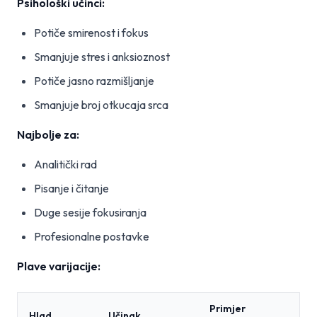
Psihološki učinci:
Potiče smirenost i fokus
Smanjuje stres i anksioznost
Potiče jasno razmišljanje
Smanjuje broj otkucaja srca
Najbolje za:
Analitički rad
Pisanje i čitanje
Duge sesije fokusiranja
Profesionalne postavke
Plave varijacije:
Primjer
Hlad
Učinak