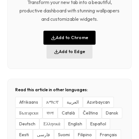
Transform your new tab into a beautiful,
productive dashboard with stunning wallpapers
and customizable widgets.
Add to Chrome
Add to Edge
Read this article in other languages:
Afrikaans
አማርኛ
العربية
Azərbaycan
Български
বাংলা
Català
Čeština
Dansk
Deutsch
Ελληνικά
English
Español
Eesti
فارسی
Suomi
Filipino
Français