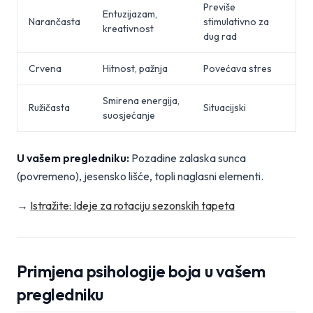
Previše
Entuzijazam,
Narančasta
stimulativno za
kreativnost
dug rad
Crvena
Hitnost, pažnja
Povećava stres
Smirena energija,
Ružičasta
Situacijski
suosjećanje
U vašem pregledniku:
Pozadine zalaska sunca
(povremeno), jesensko lišće, topli naglasni elementi.
→
Istražite: Ideje za rotaciju sezonskih tapeta
Primjena psihologije boja u vašem
pregledniku