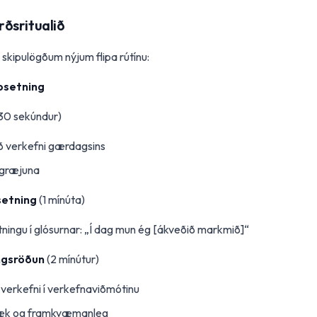
ðsritualið
skipulögðum nýjum flipa rútínu:
psetning
30 sekúndur)
uð verkefni gærdagsins
græjuna
setning
(1 mínúta)
tningu í glósurnar: „Í dag mun ég [ákveðið markmið]“
ngsröðun
(2 mínútur)
tu verkefni í verkefnaviðmótinu
tæk og framkvæmanleg