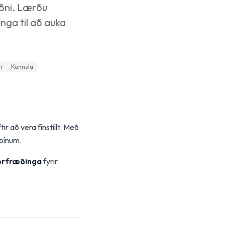
iðni. Lærðu
inga til að auka
r
Kennsla
r að vera fínstillt. Með
 þínum.
sérfræðinga
fyrir