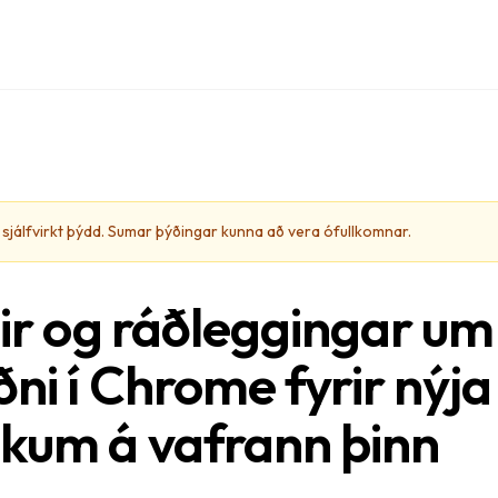
ð sjálfvirkt þýdd. Sumar þýðingar kunna að vera ófullkomnar.
iðir og ráðleggingar um
ni í Chrome fyrir nýja 
kum á vafrann þinn