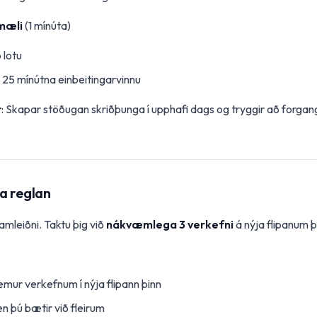
mæli
(1 mínúta)
 lotu
il 25 mínútna einbeitingarvinnu
r
: Skapar stöðugan skriðþunga í upphafi dags og tryggir að forgang
na reglan
amleiðni. Taktu þig við
nákvæmlega 3 verkefni
á nýja flipanum þí
emur verkefnum í nýja flipann þinn
en þú bætir við fleirum