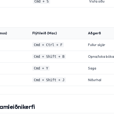
Vista síðu
Cmd + S
nux)
Flýtileið (Mac)
Aðgerð
Fullur skjár
Cmd + Ctrl + F
Opna/loka bóka
Cmd + Shift + B
Saga
Cmd + Y
Niðurhal
Cmd + Shift + J
framleiðnikerfi