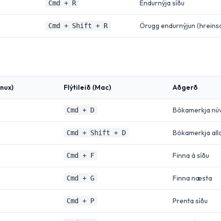
Endurnýja síðu
Cmd + R
Örugg endurnýjun (hreins
Cmd + Shift + R
nux)
Flýtileið (Mac)
Aðgerð
Bókamerkja núv
Cmd + D
Bókamerkja alla
Cmd + Shift + D
Finna á síðu
Cmd + F
Finna næsta
Cmd + G
Prenta síðu
Cmd + P