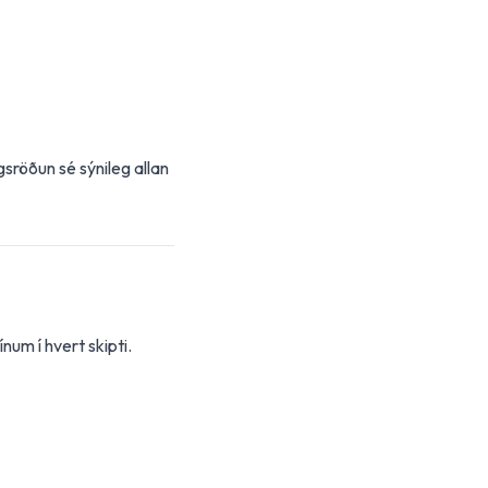
sröðun sé sýnileg allan
num í hvert skipti.