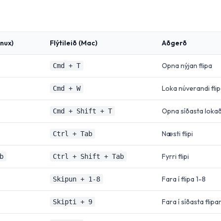
nux)
Flýtileið (Mac)
Aðgerð
Opna nýjan flipa
Cmd + T
Loka núverandi fli
Cmd + W
Opna síðasta lokað
Cmd + Shift + T
Næsti flipi
Ctrl + Tab
Fyrri flipi
b
Ctrl + Shift + Tab
Fara í flipa 1-8
Skipun + 1-8
Fara í síðasta flipa
Skipti + 9