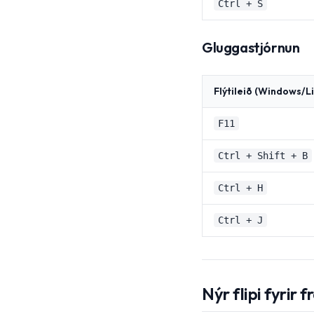
Ctrl + S
Gluggastjórnun
Flýtileið (Windows/Li
F11
Ctrl + Shift + B
Ctrl + H
Ctrl + J
Nýr flipi fyrir 