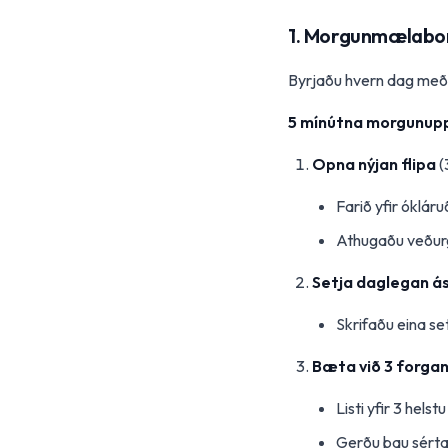
1. Morgunmælabor
Byrjaðu hvern dag með 
5 mínútna morgunup
Opna nýjan flipa
(
Farið yfir óklár
Athugaðu veður
Setja daglegan á
Skrifaðu eina se
Bæta við 3 forga
Listi yfir 3 hels
Gerðu þau sér