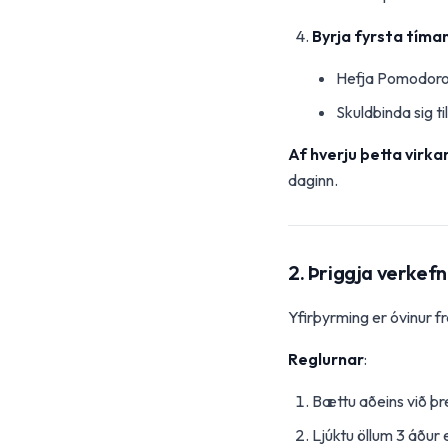
Byrja fyrsta tíma
Hefja Pomodoro
Skuldbinda sig t
Af hverju þetta virka
daginn.
2. Þriggja verkef
Yfirþyrming er óvinur fr
Reglurnar
:
Bættu aðeins við þr
Ljúktu öllum 3 áður 