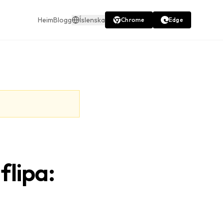
Heim
Blogg
Íslenska
Chrome
Edge
flipa: