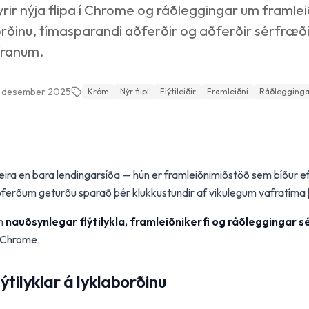
fyrir nýja flipa í Chrome og ráðleggingar um framle
aborðinu, tímasparandi aðferðir og aðferðir sérfræð
afranum.
. desember 2025
Króm
Nýr flipi
Flýtileiðir
Framleiðni
Ráðlegginga
eira en bara lendingarsíða — hún er framleiðnimiðstöð sem bíður efti
aðferðum geturðu sparað þér klukkustundir af vikulegum vafratíma
um
nauðsynlegar flýtilykla, framleiðnikerfi og ráðleggingar 
 Chrome.
ýtilyklar á lyklaborðinu