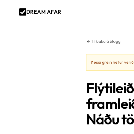
DREAM AFAR
Til baka á blogg
Þessi grein hefur veri
Flýtile
framleið
Náðu tö