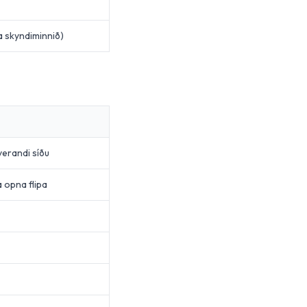
a skyndiminnið)
erandi síðu
 opna flipa