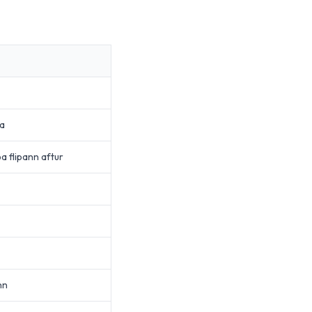
pa
a flipann aftur
nn