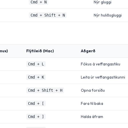
Nýr gluggi
Cmd + N
Nýr huliðsgluggi
Cmd + Shift + N
nux)
Flýtileið (Mac)
Aðgerð
Fókus á veffangastiku
Cmd + L
Leita úr veffangastikunni
Cmd + K
Opna forsíðu
Cmd + Shift + H
Fara til baka
Cmd + [
Halda áfram
Cmd + ]