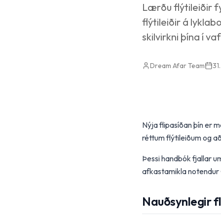
Lærðu flýtileiðir 
flýtileiðir á lykl
skilvirkni þína í v
Dream Afar Team
31
Nýja flipasíðan þín er m
réttum flýtileiðum og 
Þessi handbók fjallar 
afkastamikla notendur
Nauðsynlegir fl