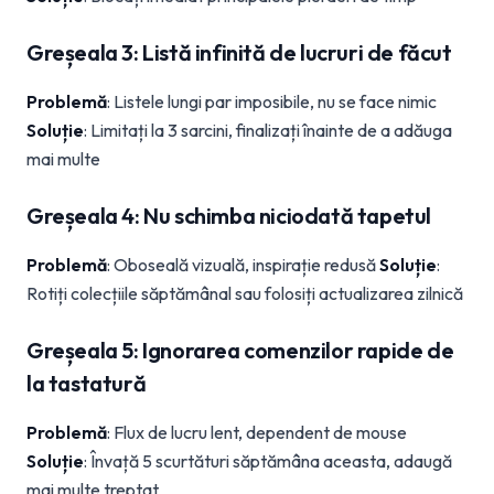
Greșeala 3: Listă infinită de lucruri de făcut
Problemă
: Listele lungi par imposibile, nu se face nimic
Soluție
: Limitați la 3 sarcini, finalizați înainte de a adăuga
mai multe
Greșeala 4: Nu schimba niciodată tapetul
Problemă
: Oboseală vizuală, inspirație redusă
Soluție
:
Rotiți colecțiile săptămânal sau folosiți actualizarea zilnică
Greșeala 5: Ignorarea comenzilor rapide de
la tastatură
Problemă
: Flux de lucru lent, dependent de mouse
Soluție
: Învață 5 scurtături săptămâna aceasta, adaugă
mai multe treptat