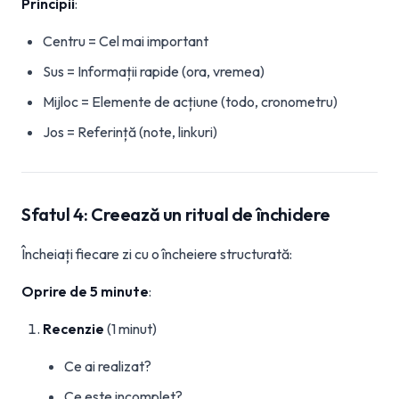
Principii
:
Centru = Cel mai important
Sus = Informații rapide (ora, vremea)
Mijloc = Elemente de acțiune (todo, cronometru)
Jos = Referință (note, linkuri)
Sfatul 4: Creează un ritual de închidere
Încheiați fiecare zi cu o încheiere structurată:
Oprire de 5 minute
:
Recenzie
(1 minut)
Ce ai realizat?
Ce este incomplet?