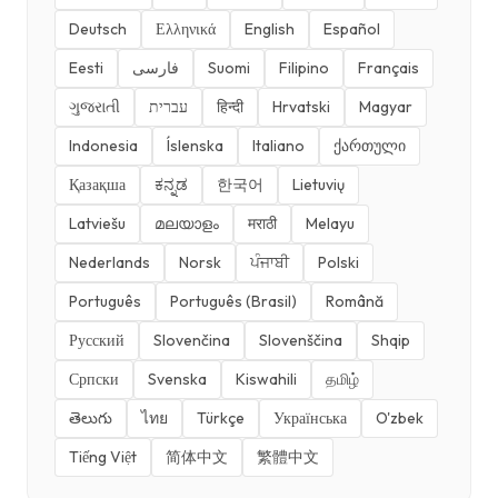
Deutsch
Ελληνικά
English
Español
Eesti
فارسی
Suomi
Filipino
Français
ગુજરાતી
עברית
हिन्दी
Hrvatski
Magyar
Indonesia
Íslenska
Italiano
ქართული
Қазақша
ಕನ್ನಡ
한국어
Lietuvių
Latviešu
മലയാളം
मराठी
Melayu
Nederlands
Norsk
ਪੰਜਾਬੀ
Polski
Português
Português (Brasil)
Română
Русский
Slovenčina
Slovenščina
Shqip
Српски
Svenska
Kiswahili
தமிழ்
తెలుగు
ไทย
Türkçe
Українська
O'zbek
Tiếng Việt
简体中文
繁體中文