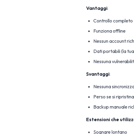
Vantaggi
:
Controllo completo 
Funziona offline
Nessun account rich
Dati portabili (la tu
Nessuna vulnerabilit
Svantaggi
:
Nessuna sincronizzaz
Perso se si riprist
Backup manuale ric
Estensioni che utilizz
Sognare lontano