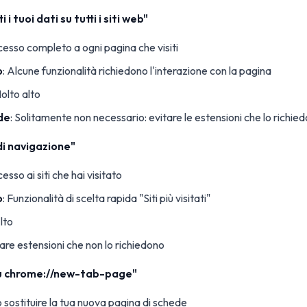
 i tuoi dati su tutti i siti web"
cesso completo a ogni pagina che visiti
o
: Alcune funzionalità richiedono l'interazione con la pagina
Molto alto
de
: Solitamente non necessario: evitare le estensioni che lo richie
di navigazione"
cesso ai siti che hai visitato
o
: Funzionalità di scelta rapida "Siti più visitati"
Alto
zzare estensioni che non lo richiedono
 su chrome://new-tab-page"
ò sostituire la tua nuova pagina di schede