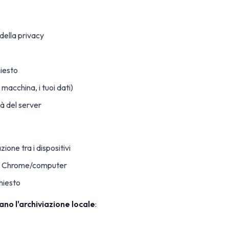
della privacy
iesto
a macchina, i tuoi dati)
à del server
ione tra i dispositivi
ina Chrome/computer
hiesto
ano l'archiviazione locale
: