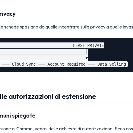
rivacy
e schede spaziano da quelle incentrate sulla privacy a quelle invas
                               LEAST PRIVATE

                                    │

                                    ▼

lle autorizzazioni di estensione
muni spiegate
sione di Chrome, vedrai delle richieste di autorizzazione. Ecco cos