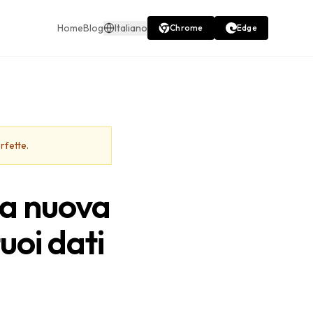
Home
Blog
Italiano
Chrome
Edge
rfette.
la nuova
uoi dati