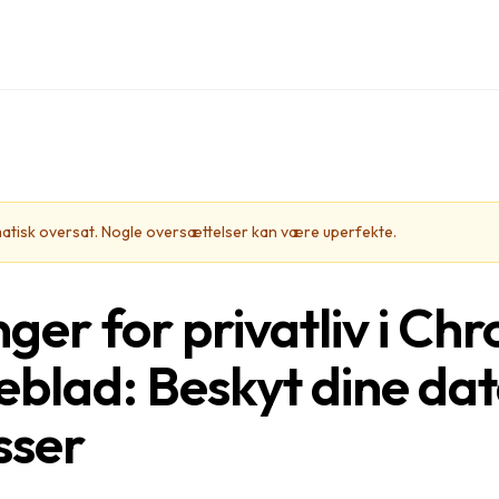
matisk oversat. Nogle oversættelser kan være uperfekte.
inger for privatliv i C
eblad: Beskyt dine da
sser