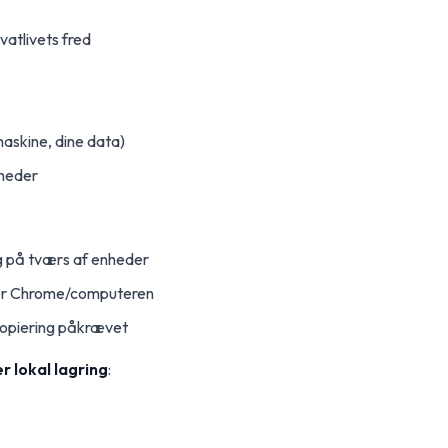
ivatlivets fred
askine, dine data)
rheder
g på tværs af enheder
iller Chrome/computeren
opiering påkrævet
r lokal lagring
: