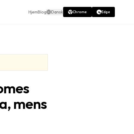
Hjem
Blog
Dansk
Chrome
Edge
hromes
ta, mens