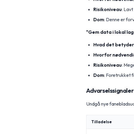
Risikoniveau
: Lavt
Dom
: Denne er fo
"Gem data i lokal lag
Hvad det betyder
Hvorfor nødvendi
Risikoniveau
: Mege
Dom
: Foretrukket 
Advarselssignaler t
Undgå nye fanebladsud
Tilladelse