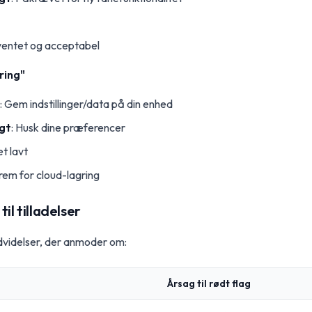
rventet og acceptabel
ring"
: Gem indstillinger/data på din enhed
gt
: Husk dine præferencer
t lavt
frem for cloud-lagring
il tilladelser
videlser, der anmoder om:
Årsag til rødt flag