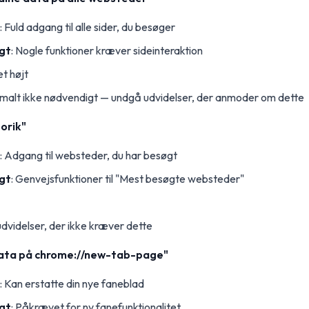
: Fuld adgang til alle sider, du besøger
gt
: Nogle funktioner kræver sideinteraktion
t højt
rmalt ikke nødvendigt — undgå udvidelser, der anmoder om dette
orik"
: Adgang til websteder, du har besøgt
gt
: Genvejsfunktioner til "Mest besøgte websteder"
udvidelser, der ikke kræver dette
 data på chrome://new-tab-page"
: Kan erstatte din nye faneblad
gt
: Påkrævet for ny fanefunktionalitet