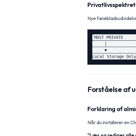
Privatlivsspektret
Nye fanebladsudvidelser
MOST PRIVATE     
     │            
     ▼            
Forståelse af u
Forklaring af almi
Når du installerer en C
"Læs og rediger alle