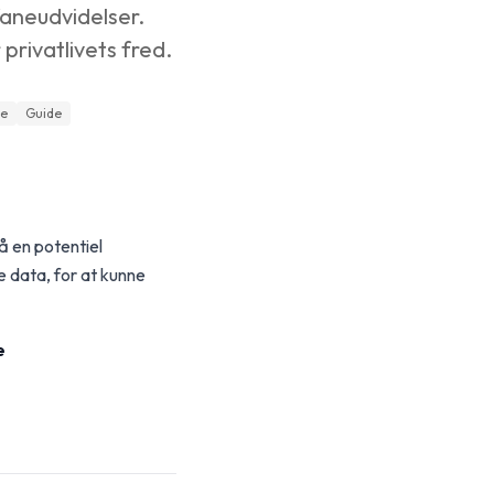
faneudvidelser.
privatlivets fred.
se
Guide
å en potentiel
e data, for at kunne
e