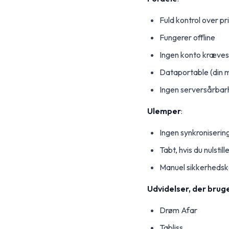
Fuld kontrol over pr
Fungerer offline
Ingen konto kræves
Dataportable (din m
Ingen serversårba
Ulemper
:
Ingen synkroniserin
Tabt, hvis du nulst
Manuel sikkerhedsk
Udvidelser, der bruge
Drøm Afar
Tabliss