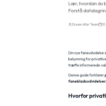
Lær, hvordan du b
Forstå datalagring
Dream Afar Team
31
Din nye faneudvidelse s
bekymring for privatlive
træffe informerede val
Denne guide forklarer
fanebladsudvidelser,
Hvorfor privatl