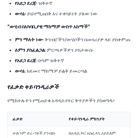
የአደጋ ደረጃ
፡ ዝቅተኛ
ውሳኔ
፡ ይህ የሚጠበቅ እና ተቀባይነት ያለው ነው
"ውሂብ በአካባቢያዊ ማከማቻ ውስጥ አከማች"
ምን ማለት ነው
: ቅንብሮችን/ውሂቦችን በመሳሪያዎ ላይ ያስቀምጡ
ለምን ያስፈልጋል
: ምርጫዎችዎን ያስታውሱ
የአደጋ ደረጃ
: በጣም ዝቅተኛ
ውሳኔ
: ከደመና ማከማቻ ይልቅ ይመረጣል
የፈቃድ ቀይ ባንዲራዎች
የሚከተሉትን የሚጠይቁ አዳዲስ የትር ቅጥያዎችን ያስወግዱ፦
ፈቃድ
የቀይ ባንዲራ ምክንያት
ሁሉንም ድረ-ገጾች ያንብቡ
ለአዲስ ትር አስፈላጊ አይደለም