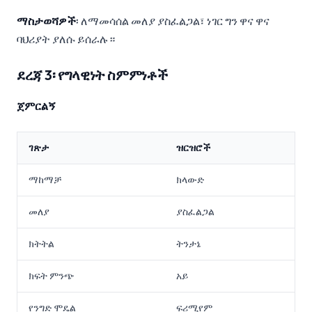
ማስታወሻዎች
፡ ለማመሳሰል መለያ ያስፈልጋል፣ ነገር ግን ዋና ዋና
ባህሪያት ያለሱ ይሰራሉ።
ደረጃ 3፡ የግላዊነት ስምምነቶች
ጀምርልኝ
ገጽታ
ዝርዝሮች
ማከማቻ
ክላውድ
መለያ
ያስፈልጋል
ክትትል
ትንታኔ
ክፍት ምንጭ
አይ
የንግድ ሞዴል
ፍሪሚየም