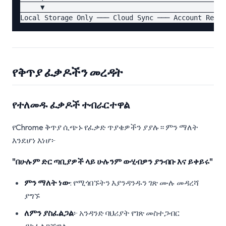
     ▼                                             
የቅጥያ ፈቃዶችን መረዳት
የተለመዱ ፈቃዶች ተብራርተዋል
የChrome ቅጥያ ሲጭኑ የፈቃድ ጥያቄዎችን ያያሉ። ምን ማለት
እንደሆነ እነሆ፦
"በሁሉም ድር ጣቢያዎች ላይ ሁሉንም ውሂብዎን ያንብቡ እና ይቀይሩ"
ምን ማለት ነው
: የሚጎበኙትን እያንዳንዱን ገጽ ሙሉ መዳረሻ
ያግኙ
ለምን ያስፈልጋል
፦ አንዳንድ ባህሪያት የገጽ መስተጋብር