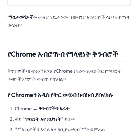
ማስታወሻዎች
፡- መለያ ግዴታ ነው፣ በኩባንያ አገልጋዮች ላይ የተከማቸ
ውሂብ።
የChrome አብሮገነብ የግላዊነት ቅንብሮች
ቅጥያዎች ባይኖሩም እንኳ የChrome ነባሪው አዲስ ትር የግላዊነት
ጉዳዮችን ግምት ውስጥ ያስገባል።
የ Chromeን አዲስ የትር ውሂብ ስብስብ ያሰናክሉ
Chrome →
ቅንብሮችን ክፈት
ወደ
"ግላዊነት እና ደህንነት"
ይሂዱ
**"ኩኪዎችን እና ሌላ የጣቢያ ውሂብ"**ን ይምረጡ