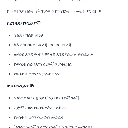
ከመጫንዎ በፊት የቅጥያውን የግላዊነት መመሪያ ያንብቡ።
አረንጓዴ ባንዲራዎች
:
ግልጽ፣ ግልጽ ቋንቋ
ስለተሰበሰበው መረጃ ዝርዝር መረጃ
ውሂብ እንዴት ጥቅም ላይ እንደሚውል ያብራራል
የውሂብ ስረዛ አማራጮችን ያቀርባል
የሶስተኛ ወገን ማጋራት የለም
ቀይ ባንዲራዎች
፦
ግልጽ ያልሆነ ቋንቋ ("ሊሰበስብ ይችላል")
ረጅምና ውስብስብ የሕግ ጽሑፍ
የሶስተኛ ወገን የውሂብ መጋራት
"አገልግሎቶችን ለማሻሻል" ያለ ዝርዝር መግለጫ