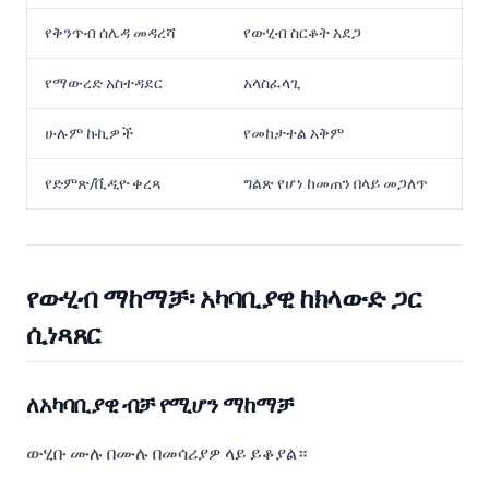
የቅንጥብ ሰሌዳ መዳረሻ
የውሂብ ስርቆት አደጋ
የማውረድ አስተዳደር
አላስፈላጊ
ሁሉም ኩኪዎች
የመከታተል አቅም
የድምጽ/ቪዲዮ ቀረጻ
ግልጽ የሆነ ከመጠን በላይ መጋለጥ
የውሂብ ማከማቻ፡ አካባቢያዊ ከክላውድ ጋር
ሲነጻጸር
ለአካባቢያዊ ብቻ የሚሆን ማከማቻ
ውሂቡ ሙሉ በሙሉ በመሳሪያዎ ላይ ይቆያል።