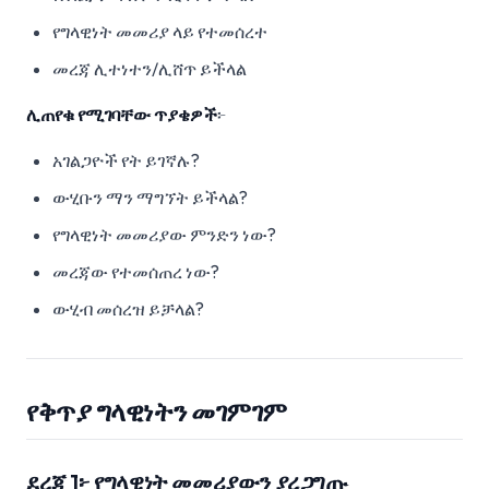
የግላዊነት መመሪያ ላይ የተመሰረተ
መረጃ ሊተነተን/ሊሸጥ ይችላል
ሊጠየቁ የሚገባቸው ጥያቄዎች
፦
አገልጋዮች የት ይገኛሉ?
ውሂቡን ማን ማግኘት ይችላል?
የግላዊነት መመሪያው ምንድን ነው?
መረጃው የተመሰጠረ ነው?
ውሂብ መሰረዝ ይቻላል?
የቅጥያ ግላዊነትን መገምገም
ደረጃ 1፦ የግላዊነት መመሪያውን ያረጋግጡ