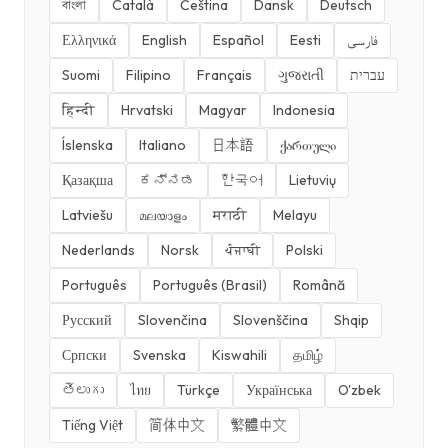
বাংলা
Català
Čeština
Dansk
Deutsch
Ελληνικά
English
Español
Eesti
فارسی
Suomi
Filipino
Français
ગુજરાતી
עברית
हिन्दी
Hrvatski
Magyar
Indonesia
Íslenska
Italiano
日本語
ქართული
Қазақша
ಕನ್ನಡ
한국어
Lietuvių
Latviešu
മലയാളം
मराठी
Melayu
Nederlands
Norsk
ਪੰਜਾਬੀ
Polski
Português
Português (Brasil)
Română
Русский
Slovenčina
Slovenščina
Shqip
Српски
Svenska
Kiswahili
தமிழ்
తెలుగు
ไทย
Türkçe
Українська
O'zbek
Tiếng Việt
简体中文
繁體中文