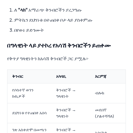
ለ
"ላክ"
አማራጭ ቅንብሮችን ያረጋግጡ
ምትኬን ደህንነቱ በተጠበቀ ቦታ ላይ ያስቀምጡ
በየወሩ ይድገሙት
በግላዊነት ላይ ያተኮረ የአሳሽ ቅንብሮችን ይጠቀሙ
የቅጥያ ግላዊነትን ከአሳሽ ቅንብሮች ጋር ያሟሉ፦
ቅንብር
አካባቢ
እርምጃ
የሶስተኛ ወገን
ቅንብሮች →
ብሎክ
ኩኪዎች
ግላዊነት
ቅንብሮች →
መደበኛ
ደህንነቱ የተጠበቀ አሰሳ
ግላዊነት
(ያልተሻሻለ)
ገጽ አስቀድሞ በመጫን
ቅንብሮች →
አሰናክል