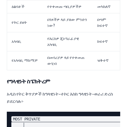
ዕልባቶች
የተቀመጡ ጣቢያዎችዎ
መካከለኛ
በገጾችዎ ላይ ያለው ምንድን
በጣም
የትር ይዘት
ነው?
ከፍተኛ
የእርስዎ ጂኦግራፊያዊ
አካባቢ
ከፍተኛ
አካባቢ
በመሳሪያዎ ላይ የተቀመጠ
የአካባቢ ማከማቻ
ዝቅተኛ
ውሂብ
የግላዊነት ስፔክትረም
አዲስ የትር ቅጥያዎች ከግላዊነት-ተኮር እስከ ግላዊነት-ወራሪ ድረስ
ይደርሳሉ፦
MOST PRIVATE                                    LEA
     │                                             