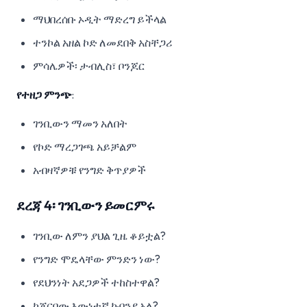
ማህበረሰቡ ኦዲት ማድረግ ይችላል
ተንኮል አዘል ኮድ ለመደበቅ አስቸጋሪ
ምሳሌዎች፡ ታብሊስ፣ ቦንጆር
የተዘጋ ምንጭ
:
ገንቢውን ማመን አለበት
የኮድ ማረጋገጫ አይቻልም
አብዛኛዎቹ የንግድ ቅጥያዎች
ደረጃ 4፡ ገንቢውን ይመርምሩ
ገንቢው ለምን ያህል ጊዜ ቆይቷል?
የንግድ ሞዴላቸው ምንድን ነው?
የደህንነት አደጋዎች ተከስተዋል?
ከጀርባው እውነተኛ ኩባንያ አለ?