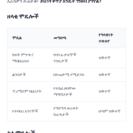
እራስዎን ይጠይቁ፦
ይህ ነፃ ቅጥያ እንዴት ገንዘብ ያገኛል?
ዘላቂ ሞዴሎች
የግላዊነት
ሞዴል
መግለጫ
ተጽዕኖ
ክፍት ምንጭ/
የበጎ ፈቃደኞች
ዝቅተኛ
ማህበረሰብ
ገንቢዎች
ልገሳዎች
በተጠቃሚ የሚደገፍ
ዝቅተኛ
የተከፈለባቸው
ፕሪሚየም ባህሪያት
ዝቅተኛ
ማሻሻያዎች
የግድግዳ ወረቀት
የተባባሪ አገናኞች
በጣም ዝቅተኛ
ክሬዲቶች
ስለ ሞዴሎች