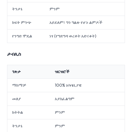
ትንታኔ
ምንም
ክፍት ምንጭ
አይደለም፣ ግን ግልጽ የሆኑ ልምዶች
የንግድ ሞዴል
ነፃ (የግድግዳ ወረቀት አድናቆት)
ታብሊስ
ገጽታ
ዝርዝሮች
ማከማቻ
100% አካባቢያዊ
መለያ
አያስፈልግም
ክትትል
ምንም
ትንታኔ
ምንም