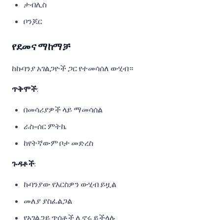
ታብሊስ
ቦንጆር
የደመና ማከማቻ
ከኩባንያ አገልጋዮች ጋር የተመሳሰለ ውሂብ።
ጥቅሞች
:
በመሳሪያዎች ላይ ማመሳሰል
ራስ-ሰር ምትኬ
ከየትኛውም ቦታ መድረስ
ጉዳቶች
:
ኩባንያው የእርስዎን ውሂብ ይዟል
መለያ ያስፈልጋል
የአገልጋይ ጥሰቶች ሊኖሩ ይችላሉ