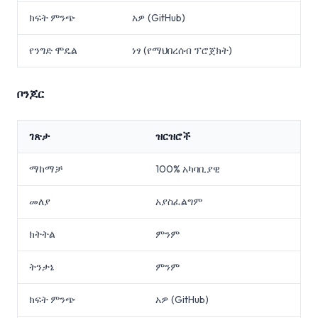
ክፍት ምንጭ
አዎ (GitHub)
የንግድ ሞዴል
ነፃ (የማህበረሰብ ፕሮጀክት)
ቦንጆር
ገጽታ
ዝርዝሮች
ማከማቻ
100% አካባቢያዊ
መለያ
አያስፈልግም
ክትትል
ምንም
ትንታኔ
ምንም
ክፍት ምንጭ
አዎ (GitHub)