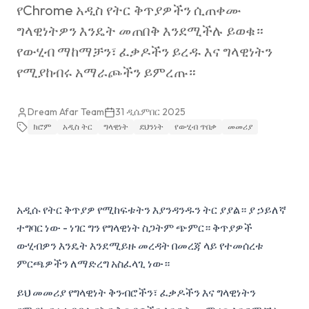
የChrome አዲስ የትር ቅጥያዎችን ሲጠቀሙ
ግላዊነትዎን እንዴት መጠበቅ እንደሚችሉ ይወቁ።
የውሂብ ማከማቻን፣ ፈቃዶችን ይረዱ እና ግላዊነትን
የሚያከብሩ አማራጮችን ይምረጡ።
Dream Afar Team
31 ዲሴምበር 2025
ክሮም
አዲስ ትር
ግላዊነት
ደህንነት
የውሂብ ጥበቃ
መመሪያ
አዲሱ የትር ቅጥያዎ የሚከፍቱትን እያንዳንዱን ትር ያያል። ያ ኃይለኛ
ተግባር ነው - ነገር ግን የግላዊነት ስጋትም ጭምር። ቅጥያዎች
ውሂብዎን እንዴት እንደሚይዙ መረዳት በመረጃ ላይ የተመሰረቱ
ምርጫዎችን ለማድረግ አስፈላጊ ነው።
ይህ መመሪያ የግላዊነት ቅንብሮችን፣ ፈቃዶችን እና ግላዊነትን