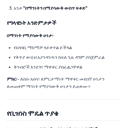
አንቃ
"በማንነትን በማያሳውቅ ውስጥ ፍቀድ"
የግላዊነት አንድምታዎች
በማንነት የማያሳውቅ ሁነታ
፦
የአካባቢ ማከማቻ ላይቀጥል ይችላል
የቅጥያ ውሂብ እያንዳንዱን ክፍለ ጊዜ ዳግም ያስጀምራል
ቅንብሮች እንደገና ማዋቀር ያስፈልጋቸዋል
ምክር
፡- ለስሱ አሰሳ፣ ለምርታማነት ማዋቀር መደበኛ ሁነታን
ለመጠቀም ማንነት የማያሳውቅ ሁነታን ይጠቀሙ።
የቢዝነስ ሞዴል ጥያቄ