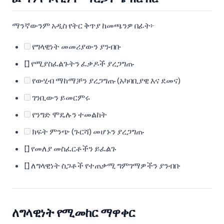
ማንኛውንም አዲስ የትር ቅጥያ ከመጫንዎ በፊት፦
የግላዊነት መመሪያውን ያንብቡ
[] የሚያስፈልጉትን ፈቃዶች ያረጋግጡ
የውሂብ ማከማቻን ያረጋግጡ (አካባቢያዊ እና ደመና)
ገንቢውን ይመርምሩ
የንግድ ሞዴሉን ተመልከት
ክፍት ምንጭ (ጉርሻ) መሆኑን ያረጋግጡ
[] የመለያ መስፈርቶችን ይፈልጉ
[] ለግላዊነት ስጋቶች የተጠቃሚ ግምገማዎችን ያንብቡ
ለግላዊነት የሚመከር ማዋቀር