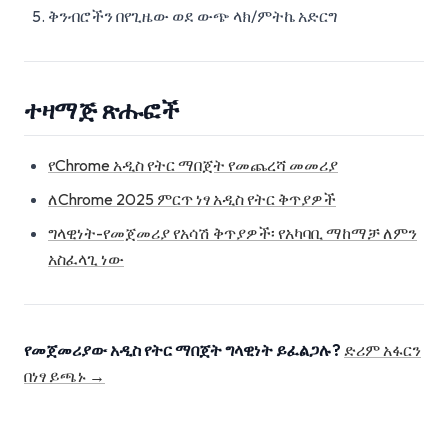
ቅንብሮችን በየጊዜው ወደ ውጭ ላክ/ምትኬ አድርግ
ተዛማጅ ጽሑፎች
የChrome አዲስ የትር ማበጀት የመጨረሻ መመሪያ
ለChrome 2025 ምርጥ ነፃ አዲስ የትር ቅጥያዎች
ግላዊነት-የመጀመሪያ የአሳሽ ቅጥያዎች፡ የአካባቢ ማከማቻ ለምን
አስፈላጊ ነው
የመጀመሪያው አዲስ የትር ማበጀት ግላዊነት ይፈልጋሉ?
ድሪም አፋርን
በነፃ ይጫኑ →