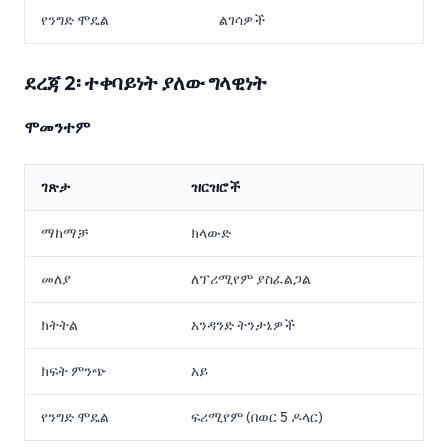
የንግድ ሞዴል
ልገሳዎች
ደረጃ 2፡ ተቀባይነት ያለው ግላዊነት
ሞመንተም
ገጽታ
ዝርዝሮች
ማከማቻ
ክላውድ
መለያ
ለፕሪሚየም ያስፈልጋል
ክትትል
አንዳንድ ትንታኔዎች
ክፍት ምንጭ
አይ
የንግድ ሞዴል
ፍሪሚየም (በወር 5 ዶላር)