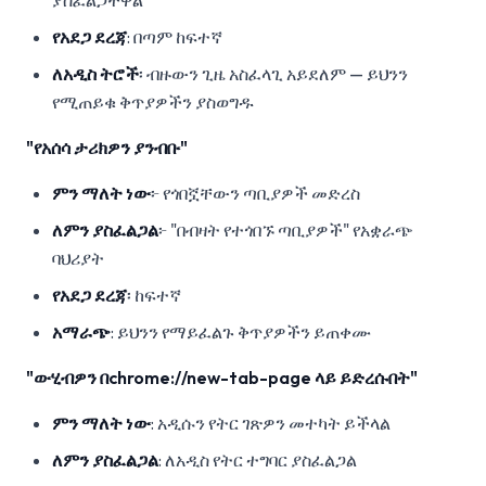
ያስፈልጋቸዋል
የአደጋ ደረጃ
: በጣም ከፍተኛ
ለአዲስ ትሮች
፡ ብዙውን ጊዜ አስፈላጊ አይደለም — ይህንን
የሚጠይቁ ቅጥያዎችን ያስወግዱ
"የአሰሳ ታሪክዎን ያንብቡ"
ምን ማለት ነው
፦ የጎበኟቸውን ጣቢያዎች መድረስ
ለምን ያስፈልጋል
፦ "በብዛት የተጎበኙ ጣቢያዎች" የአቋራጭ
ባህሪያት
የአደጋ ደረጃ
፡ ከፍተኛ
አማራጭ
: ይህንን የማይፈልጉ ቅጥያዎችን ይጠቀሙ
"ውሂብዎን በchrome://new-tab-page ላይ ይድረሱበት"
ምን ማለት ነው
: አዲሱን የትር ገጽዎን መተካት ይችላል
ለምን ያስፈልጋል
: ለአዲስ የትር ተግባር ያስፈልጋል