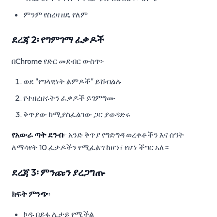
ምንም የስረዛ ዘዴ የለም
ደረጃ 2፡ የግምገማ ፈቃዶች
በChrome የድር መደብር ውስጥ፦
ወደ "የግላዊነት ልምዶች" ይሸብልሉ
የተዘረዘሩትን ፈቃዶች ይገምግሙ
ቅጥያው ከሚያስፈልገው ጋር ያወዳድሩ
የአውራ ጣት ደንብ
፦ አንድ ቅጥያ የግድግዳ ወረቀቶችን እና ሰዓት
ለማሳየት 10 ፈቃዶችን የሚፈልግ ከሆነ፣ የሆነ ችግር አለ።
ደረጃ 3፡ ምንጩን ያረጋግጡ
ክፍት ምንጭ
፦
ኮዱ በይፋ ሊታይ የሚችል