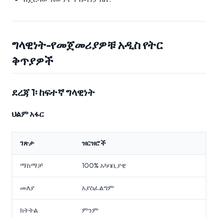
ግላዊነት-የመጀመሪያዎቹ አዲስ የትር
ቅጥያዎች
ደረጃ 1፡ ከፍተኛ ግላዊነት
ህልም አፋር
ገጽታ
ዝርዝሮች
ማከማቻ
100% አካባቢያዊ
መለያ
አያስፈልግም
ክትትል
ምንም