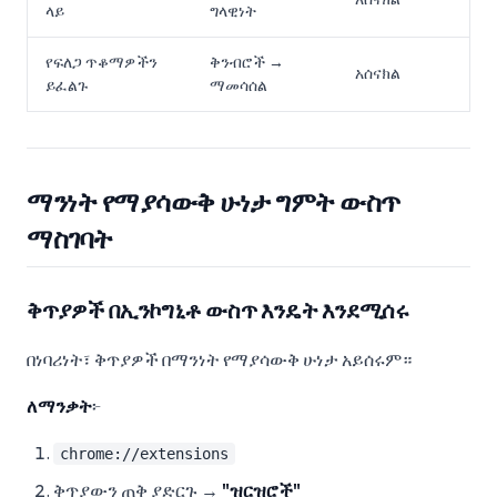
ላይ
ግላዊነት
የፍለጋ ጥቆማዎችን
ቅንብሮች →
አሰናክል
ይፈልጉ
ማመሳሰል
ማንነት የማያሳውቅ ሁነታ ግምት ውስጥ
ማስገባት
ቅጥያዎች በኢንኮግኒቶ ውስጥ እንዴት እንደሚሰሩ
በነባሪነት፣ ቅጥያዎች በማንነት የማያሳውቅ ሁነታ አይሰሩም።
ለማንቃት
፦
chrome://extensions
ቅጥያውን ጠቅ ያድርጉ →
"ዝርዝሮች"