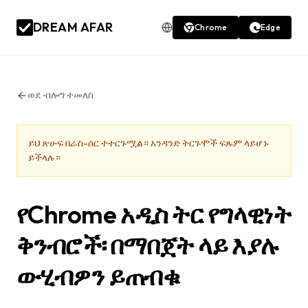
DREAM AFAR
Chrome
Edge
ወደ ብሎግ ተመለስ
ይህ ጽሁፍ በራስ-ሰር ተተርጉሟል። አንዳንድ ትርጉሞች ፍጹም ላይሆኑ
ይችላሉ።
የChrome አዲስ ትር የግላዊነት
ቅንብሮች፡ በማበጀት ላይ እያሉ
ውሂብዎን ይጠብቁ