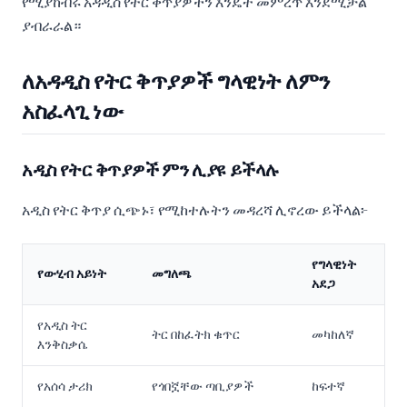
የሚያከብሩ አዳዲስ የትር ቅጥያዎችን እንዴት መምረጥ እንደሚቻል
ያብራራል።
ለአዳዲስ የትር ቅጥያዎች ግላዊነት ለምን
አስፈላጊ ነው
አዲስ የትር ቅጥያዎች ምን ሊያዩ ይችላሉ
አዲስ የትር ቅጥያ ሲጭኑ፣ የሚከተሉትን መዳረሻ ሊኖረው ይችላል፦
የግላዊነት
የውሂብ አይነት
መግለጫ
አደጋ
የአዲስ ትር
ትር በከፈትክ ቁጥር
መካከለኛ
እንቅስቃሴ
የአሰሳ ታሪክ
የጎበኟቸው ጣቢያዎች
ከፍተኛ