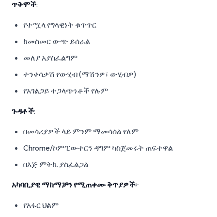
ጥቅሞች
:
የተሟላ የግላዊነት ቁጥጥር
ከመስመር ውጭ ይሰራል
መለያ አያስፈልግም
ተንቀሳቃሽ የውሂብ (ማሽንዎ፣ ውሂብዎ)
የአገልጋይ ተጋላጭነቶች የሉም
ጉዳቶች
:
በመሳሪያዎች ላይ ምንም ማመሳሰል የለም
Chrome/ኮምፒውተርን ዳግም ካስጀመሩት ጠፍተዋል
በእጅ ምትኬ ያስፈልጋል
አካባቢያዊ ማከማቻን የሚጠቀሙ ቅጥያዎች
፦
የአፋር ህልም