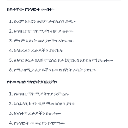
ከፍተኛው የግላዊነት መብት
፦
ድሪም አፋርን ወይም ታብሊስን ይጫኑ
አካባቢያዊ ማከማቻን ብቻ ይጠቀሙ
ምንም አይነት መለያዎችን አትፍጠር
አላስፈላጊ ፈቃዶችን ያሰናክሉ
ለአየር ሁኔታ በእጅ የሚሰራ ቦታ (ጂፒኤስ አይደለም) ይጠቀሙ
የማራዘሚያ ፈቃዶችን በመደበኛነት ኦዲት ያድርጉ
የተመጣጠነ ግላዊነት/ባህሪያት
፦
የአካባቢ ማከማቻ ቅጥያ ይምረጡ
አስፈላጊ ከሆነ ብቻ ማመሳሰልን ያንቁ
አነስተኛ ፈቃዶችን ይጠቀሙ
የግላዊነት መመሪያን ይገምግሙ