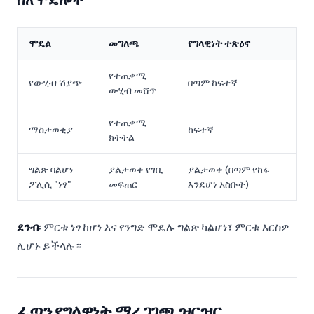
ሞዴል
መግለጫ
የግላዊነት ተጽዕኖ
የተጠቃሚ
የውሂብ ሽያጭ
በጣም ከፍተኛ
ውሂብ መሸጥ
የተጠቃሚ
ማስታወቂያ
ከፍተኛ
ክትትል
ግልጽ ባልሆነ
ያልታወቀ የገቢ
ያልታወቀ (በጣም የከፋ
ፖሊሲ "ነፃ"
መፍጠር
እንደሆነ አስቡት)
ደንብ
፡ ምርቱ ነፃ ከሆነ እና የንግድ ሞዴሉ ግልጽ ካልሆነ፣ ምርቱ እርስዎ
ሊሆኑ ይችላሉ።
ፈጣን የግላዊነት ማረጋገጫ ዝርዝር