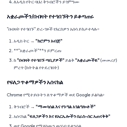
ለአዲስ የትር ባህሪ ቅንብሮችን ይገምግሙ
አቋራጮችን/በብዛት የተጎበኙትን ይቆጣጠሩ
"በብዛት የተጎበኙ" ድረ-ገጾች የእርስዎን አሰሳ ይከታተላሉ፦
አዲስ ትር →
"ክሮምን አብጅ"
**"አቋራጮች"**ን ይምረጡ
ከ
"በብዛት የተጎበኙ ጣቢያዎች"
ይልቅ
"አቋራጮችዬ"
(መመሪያ)
ምረጥ (ክትትል የተደረገበት)
የፍለጋ ጥቆማዎችን አሰናክል
Chrome የሚተይቡትን ለጥቆማዎች ወደ Google ይልካል፦
ቅንብሮች →
"ማመሳሰል እና የጉግል አገልግሎቶች"
አሰናክል
"ፍለጋዎችን እና ዩአርኤሎችን በራስ-ሰር አጠናቅቅ"
ወደ Google የሚላከውን ውሂብ ይቀንሳል