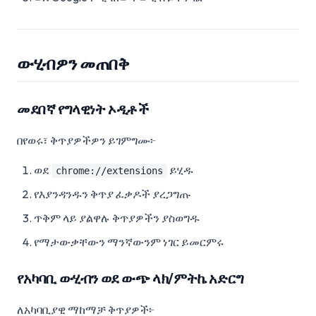
ውሂብዎን መጠበቅ
መደበኛ የግላዊነት ኦዲቶች
በየወሩ፣ ቅጥያዎችዎን ይገምግሙ፦
ወደ
ይሂዱ
chrome://extensions
የእያንዳንዱን ቅጥያ ፈቃዶች ያረጋግጡ
ጥቅም ላይ ያልዋሉ ቅጥያዎችን ያስወግዱ
የማታውቃቸውን ማንኛውንም ነገር ይመርምሩ
የአካባቢ ውሂብን ወደ ውጭ ላክ/ምትኬ አድርግ
ለአካባቢያዊ ማከማቻ ቅጥያዎች፦