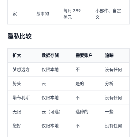
每月 2.99
小部件、自定
家
基本的
美元
义
隐私比较
扩大
数据存储
需要账户
追踪
梦想远方
仅限本地
不
没有任何
势头
云
是的
分析
塔布利斯
仅限本地
不
没有任何
无限
云（可选）
选修的
一些
您好
仅限本地
不
没有任何