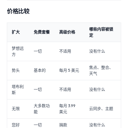
价格比较
哪些内容被锁
扩大
免费套餐
高级价格
定
梦想远
一切
不适用
没有什么
方
焦点、整合、
势头
基本的
每月 5 美元
天气
塔布利
一切
不适用
没有什么
斯
大多数功
每月 3.99
无限
云同步、主题
能
美元
您好
一切
捐款
没有什么