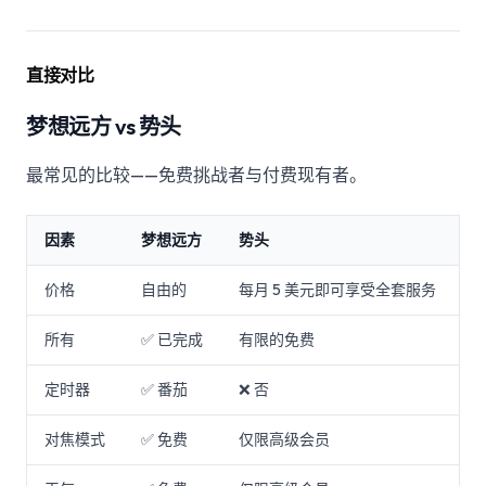
直接对比
梦想远方 vs 势头
最常见的比较——免费挑战者与付费现有者。
因素
梦想远方
势头
价格
自由的
每月 5 美元即可享受全套服务
所有
✅ 已完成
有限的免费
定时器
✅ 番茄
❌ 否
对焦模式
✅ 免费
仅限高级会员