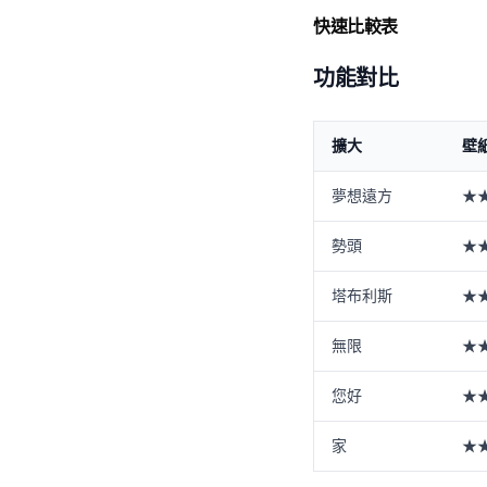
快速比較表
功能對比
擴大
壁
夢想遠方
★
勢頭
★
塔布利斯
★
無限
★
您好
★
家
★