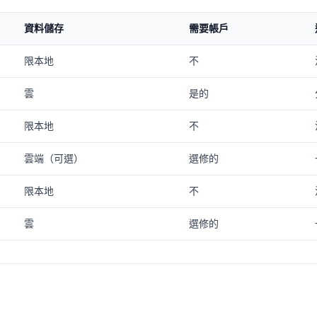
資料儲存
需要帳戶
限本地
不
雲
是的
限本地
不
雲端（可選）
選修的
限本地
不
雲
選修的