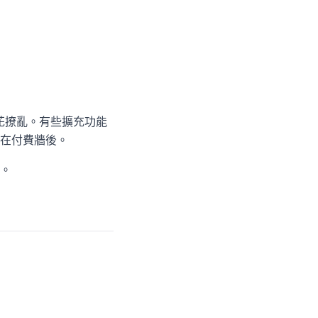
花撩亂。有些擴充功能
在付費牆後。
。