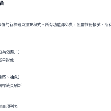
合
是目前最慷慨的新標籤頁擴充程式。所有功能都免費，無需註冊帳號，
（數百萬張照片）
檢視衛星影像
建築、抽象）
個標籤頁刷新
辦事項列表