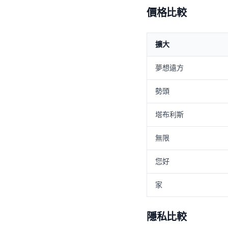
價格比較
擴大
夢想遠方
勢頭
塔布利斯
無限
您好
家
隱私比較