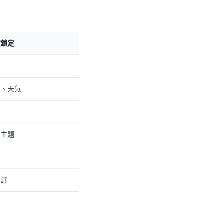
被鎖定
合、天氣
、主題
自訂