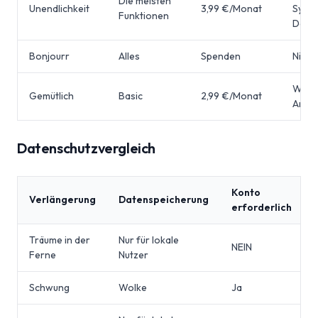
Die meisten
Unendlichkeit
3,99 €/Monat
Synch
Funktionen
Desi
Bonjourr
Alles
Spenden
Nicht
Widge
Gemütlich
Basic
2,99 €/Monat
Anpa
Datenschutzvergleich
Konto
Verlängerung
Datenspeicherung
erforderlich
Träume in der
Nur für lokale
NEIN
Ferne
Nutzer
Schwung
Wolke
Ja