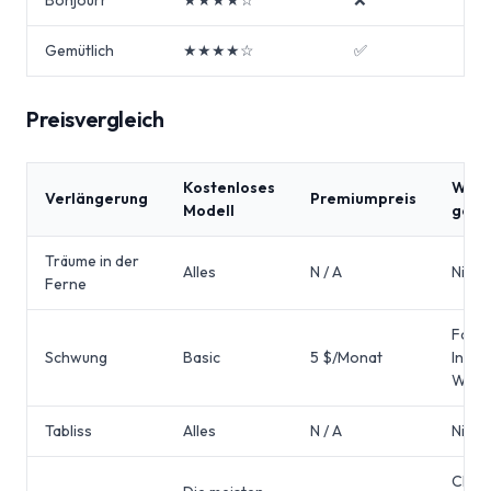
Bonjourr
★★★★☆
❌
❌
Gemütlich
★★★★☆
✅
❌
Preisvergleich
Kostenloses
Was i
Verlängerung
Premiumpreis
Modell
gesp
Träume in der
Alles
N / A
Nicht
Ferne
Fokus
Schwung
Basic
5 $/Monat
Integ
Wett
Tabliss
Alles
N / A
Nicht
Clou