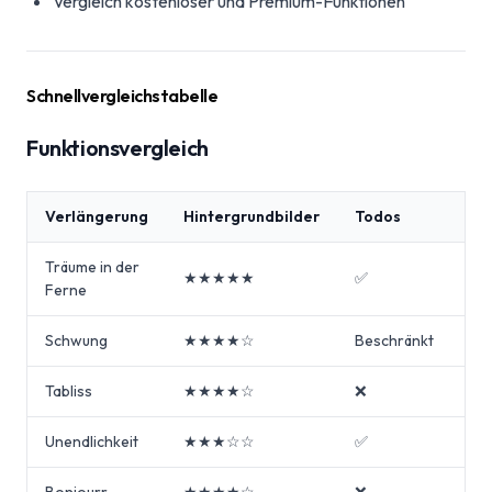
Vergleich kostenloser und Premium-Funktionen
Schnellvergleichstabelle
Funktionsvergleich
Verlängerung
Hintergrundbilder
Todos
Ti
Träume in der
★★★★★
✅
✅
Ferne
Schwung
★★★★☆
Beschränkt
❌
Tabliss
★★★★☆
❌
❌
Unendlichkeit
★★★☆☆
✅
❌