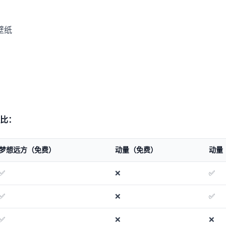
看壁纸
比：
梦想远方（免费）
动量（免费）
动量
✅
❌
✅
✅
❌
✅
✅
❌
❌