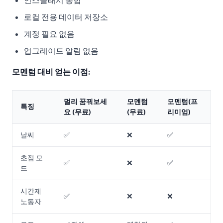
언스플래시 통합
로컬 전용 데이터 저장소
계정 필요 없음
업그레이드 알림 없음
모멘텀 대비 얻는 이점:
멀리 꿈꿔보세
모멘텀
모멘텀(프
특징
요 (무료)
(무료)
리미엄)
날씨
✅
❌
✅
초점 모
✅
❌
✅
드
시간제
✅
❌
❌
노동자