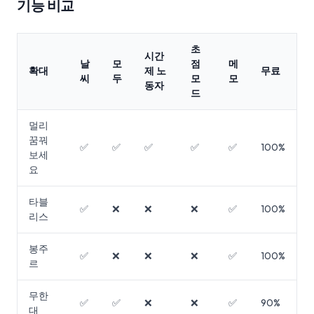
기능 비교
초
시간
날
모
점
메
확대
제 노
무료
씨
두
모
모
동자
드
멀리
꿈꿔
✅
✅
✅
✅
✅
100%
보세
요
타블
✅
❌
❌
❌
✅
100%
리스
봉주
✅
❌
❌
❌
✅
100%
르
무한
✅
✅
❌
❌
✅
90%
대