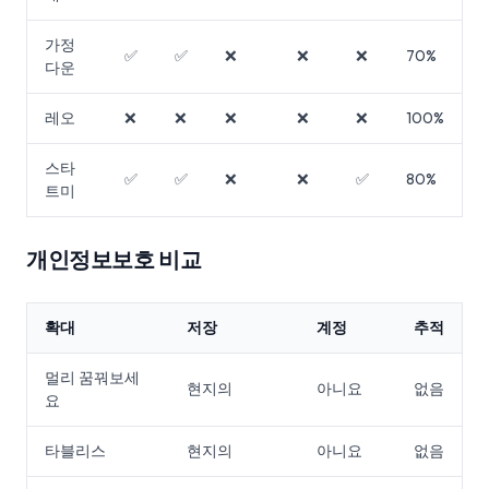
가정
✅
✅
❌
❌
❌
70%
다운
레오
❌
❌
❌
❌
❌
100%
스타
✅
✅
❌
❌
✅
80%
트미
개인정보보호 비교
확대
저장
계정
추적
멀리 꿈꿔보세
현지의
아니요
없음
요
타블리스
현지의
아니요
없음