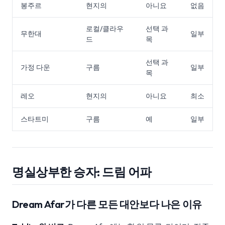
봉주르
현지의
아니요
없음
로컬/클라우
선택 과
무한대
일부
드
목
선택 과
가정 다운
구름
일부
목
레오
현지의
아니요
최소
스타트미
구름
예
일부
명실상부한 승자: 드림 어파
Dream Afar가 다른 모든 대안보다 나은 이유