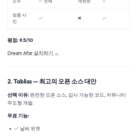
모두
✅ 전체
제한된
✅
맞춤 사
✅
❌
✅
진
평점: 9.5/10
Dream Afar 설치하기 →
2. Tabliss — 최고의 오픈 소스 대안
선택 이유:
완전한 오픈 소스, 감사 가능한 코드, 커뮤니티
주도형 개발.
무료 기능:
✅ 날씨 위젯