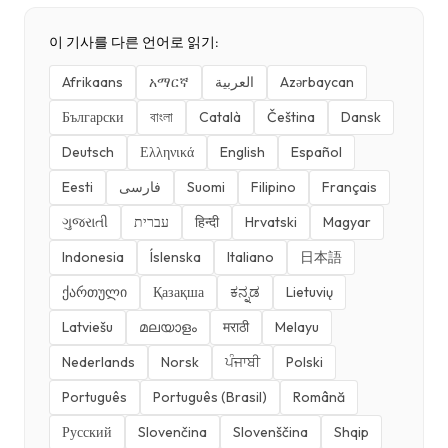
이 기사를 다른 언어로 읽기:
Afrikaans
አማርኛ
العربية
Azərbaycan
Български
বাংলা
Català
Čeština
Dansk
Deutsch
Ελληνικά
English
Español
Eesti
فارسی
Suomi
Filipino
Français
ગુજરાતી
עברית
हिन्दी
Hrvatski
Magyar
Indonesia
Íslenska
Italiano
日本語
ქართული
Қазақша
ಕನ್ನಡ
Lietuvių
Latviešu
മലയാളം
मराठी
Melayu
Nederlands
Norsk
ਪੰਜਾਬੀ
Polski
Português
Português (Brasil)
Română
Русский
Slovenčina
Slovenščina
Shqip