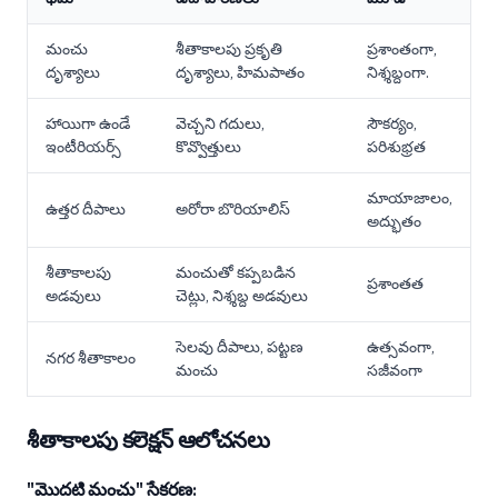
మంచు
శీతాకాలపు ప్రకృతి
ప్రశాంతంగా,
దృశ్యాలు
దృశ్యాలు, హిమపాతం
నిశ్శబ్దంగా.
హాయిగా ఉండే
వెచ్చని గదులు,
సౌకర్యం,
ఇంటీరియర్స్
కొవ్వొత్తులు
పరిశుభ్రత
మాయాజాలం,
ఉత్తర దీపాలు
అరోరా బొరియాలిస్
అద్భుతం
శీతాకాలపు
మంచుతో కప్పబడిన
ప్రశాంతత
అడవులు
చెట్లు, నిశ్శబ్ద అడవులు
సెలవు దీపాలు, పట్టణ
ఉత్సవంగా,
నగర శీతాకాలం
మంచు
సజీవంగా
శీతాకాలపు కలెక్షన్ ఆలోచనలు
"మొదటి మంచు" సేకరణ: