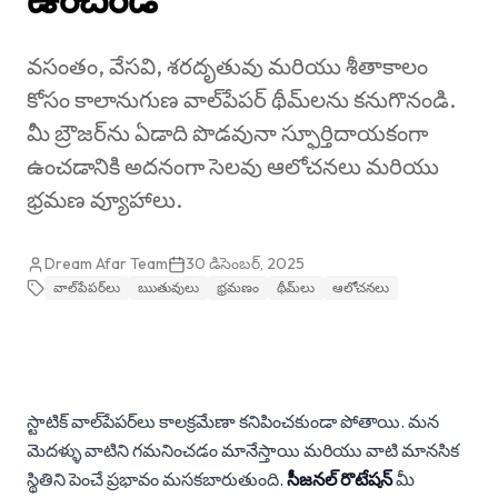
వసంతం, వేసవి, శరదృతువు మరియు శీతాకాలం
కోసం కాలానుగుణ వాల్‌పేపర్ థీమ్‌లను కనుగొనండి.
మీ బ్రౌజర్‌ను ఏడాది పొడవునా స్ఫూర్తిదాయకంగా
ఉంచడానికి అదనంగా సెలవు ఆలోచనలు మరియు
భ్రమణ వ్యూహాలు.
Dream Afar Team
30 డిసెంబర్, 2025
వాల్‌పేపర్‌లు
ఋతువులు
భ్రమణం
థీమ్‌లు
ఆలోచనలు
స్టాటిక్ వాల్‌పేపర్‌లు కాలక్రమేణా కనిపించకుండా పోతాయి. మన
మెదళ్ళు వాటిని గమనించడం మానేస్తాయి మరియు వాటి మానసిక
స్థితిని పెంచే ప్రభావం మసకబారుతుంది.
సీజనల్ రొటేషన్
మీ