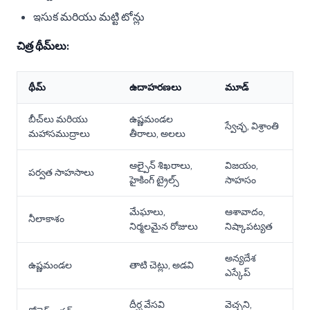
ఇసుక మరియు మట్టి టోన్లు
చిత్ర థీమ్‌లు:
థీమ్
ఉదాహరణలు
మూడ్
బీచ్‌లు మరియు
ఉష్ణమండల
స్వేచ్ఛ, విశ్రాంతి
మహాసముద్రాలు
తీరాలు, అలలు
ఆల్పైన్ శిఖరాలు,
విజయం,
పర్వత సాహసాలు
హైకింగ్ ట్రైల్స్
సాహసం
మేఘాలు,
ఆశావాదం,
నీలాకాశం
నిర్మలమైన రోజులు
నిష్కాపట్యత
అన్యదేశ
ఉష్ణమండల
తాటి చెట్లు, అడవి
ఎస్కేప్
దీర్ఘ వేసవి
వెచ్చని,