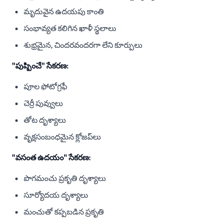
మృదువైన ఉదయపు కాంతి
సంభావ్యత కలిగిన ఖాళీ స్థలాలు
శుభ్రమైన, చిందరవందరగా లేని కూర్పులు
"పుష్పించే" సేకరణ:
పూల ఫోటోగ్రఫీ
చెర్రీ పువ్వులు
తోట దృశ్యాలు
వృక్షసంబంధమైన క్లోజప్‌లు
"వసంత ఉదయం" సేకరణ:
పొగమంచు ప్రకృతి దృశ్యాలు
సూర్యోదయ దృశ్యాలు
మంచుతో కప్పబడిన ప్రకృతి