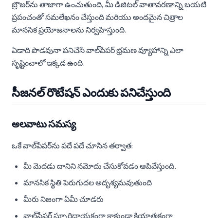
బ్రౌజర్‌ను తాజాగా ఉంచుతుంది, మీ డిజిటల్ వాతావరణాన్ని బయటి
ప్రపంచంతో సమలేఖనం చేస్తుంది మరియు అందమైన చిత్రాల
మానసిక ప్రయోజనాలను నిర్వహిస్తుంది.
ఏడాది పొడవునా పనిచేసే వాల్‌పేపర్ భ్రమణ వ్యూహాన్ని ఎలా
సృష్టించాలో ఇక్కడ ఉంది.
సీజనల్ రొటేషన్ ఎందుకు పనిచేస్తుంది
అలవాటు సమస్య
ఒకే వాల్‌పేపర్‌ను పదే పదే చూసిన తర్వాత:
మీ మెదడు దానిని నమోదు చేసుకోవడం ఆపివేస్తుంది.
మానసిక స్థితి పెరుగుదల అదృశ్యమవుతుంది
మీరు నిజంగా ఏమీ చూడరు
వాల్‌పేపర్ స్ఫూర్తిదాయకంగా కాకుండా క్రియాత్మకంగా