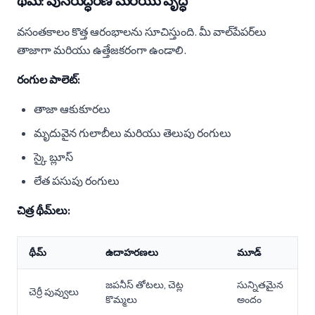
థీమ్: పునరుద్ధరణ మరియు వృద్ధి
వసంతకాలం కొత్త ఆరంభాలను సూచిస్తుంది. మీ వాల్‌పేపర్‌లు
తాజాగా మరియు ఉత్తేజకరంగా ఉండాలి.
రంగుల పాలెట్:
తాజా ఆకుకూరలు
మృదువైన గులాబీలు మరియు తెలుపు రంగులు
స్కై బ్లూస్
లేత పసుపు రంగులు
చిత్ర థీమ్‌లు:
థీమ్
ఉదాహరణలు
మూడ్
జపనీస్ తోటలు, చెట్ల
సున్నితమైన
చెర్రీ పువ్వులు
కొమ్మలు
అందం