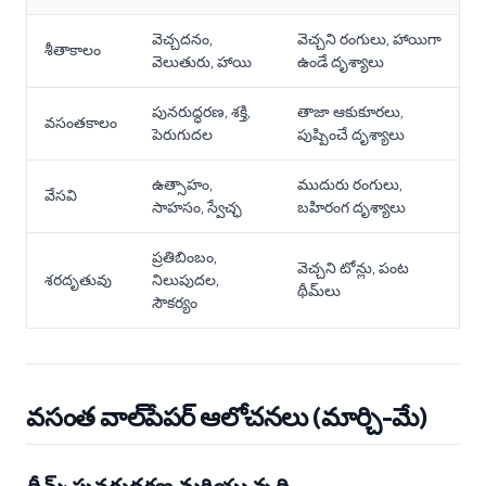
వెచ్చదనం,
వెచ్చని రంగులు, హాయిగా
శీతాకాలం
వెలుతురు, హాయి
ఉండే దృశ్యాలు
పునరుద్ధరణ, శక్తి,
తాజా ఆకుకూరలు,
వసంతకాలం
పెరుగుదల
పుష్పించే దృశ్యాలు
ఉత్సాహం,
ముదురు రంగులు,
వేసవి
సాహసం, స్వేచ్ఛ
బహిరంగ దృశ్యాలు
ప్రతిబింబం,
వెచ్చని టోన్లు, పంట
శరదృతువు
నిలుపుదల,
థీమ్‌లు
సౌకర్యం
వసంత వాల్‌పేపర్ ఆలోచనలు (మార్చి-మే)