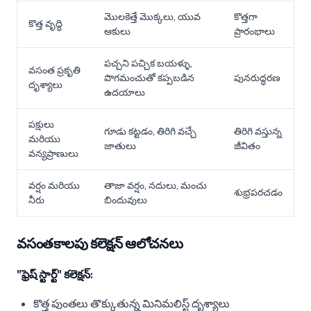
మొలకెత్తే మొక్కలు, యువ
కొత్తగా
కొత్త వృద్ధి
ఆకులు
ప్రారంభాలు
పచ్చని పచ్చిక బయళ్ళు,
వసంత ప్రకృతి
పొగమంచుతో కప్పబడిన
పునరుద్ధరణ
దృశ్యాలు
ఉదయాలు
పక్షులు
గూడు కట్టడం, తిరిగి వచ్చే
తిరిగి వస్తున్న
మరియు
జాతులు
జీవితం
వన్యప్రాణులు
వర్షం మరియు
తాజా వర్షం, నదులు, మంచు
శుభ్రపరచడం
నీరు
బిందువులు
వసంతకాలపు కలెక్షన్ ఆలోచనలు
"ఫ్రెష్ స్టార్ట్" కలెక్షన్:
కొత్త పుంతలు తొక్కుతున్న మినిమలిస్ట్ దృశ్యాలు