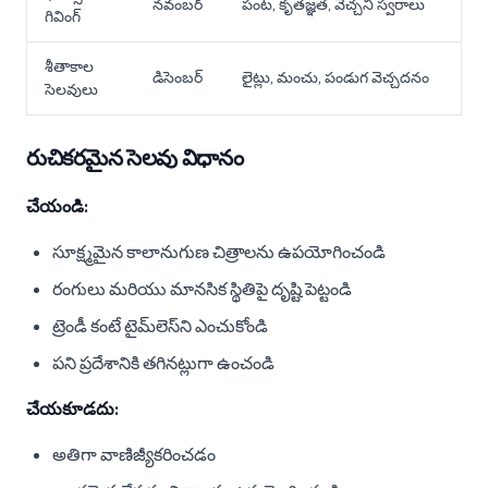
నవంబర్
పంట, కృతజ్ఞత, వెచ్చని స్వరాలు
గివింగ్
శీతాకాల
డిసెంబర్
లైట్లు, మంచు, పండుగ వెచ్చదనం
సెలవులు
రుచికరమైన సెలవు విధానం
చేయండి:
సూక్ష్మమైన కాలానుగుణ చిత్రాలను ఉపయోగించండి
రంగులు మరియు మానసిక స్థితిపై దృష్టి పెట్టండి
ట్రెండీ కంటే టైమ్‌లెస్‌ని ఎంచుకోండి
పని ప్రదేశానికి తగినట్లుగా ఉంచండి
చేయకూడదు:
అతిగా వాణిజ్యీకరించడం