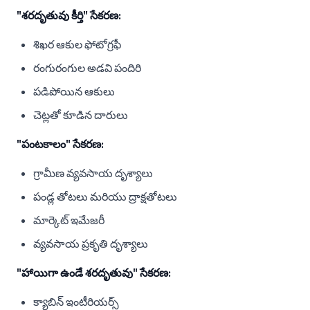
"శరదృతువు కీర్తి" సేకరణ:
శిఖర ఆకుల ఫోటోగ్రఫీ
రంగురంగుల అడవి పందిరి
పడిపోయిన ఆకులు
చెట్లతో కూడిన దారులు
"పంటకాలం" సేకరణ:
గ్రామీణ వ్యవసాయ దృశ్యాలు
పండ్ల తోటలు మరియు ద్రాక్షతోటలు
మార్కెట్ ఇమేజరీ
వ్యవసాయ ప్రకృతి దృశ్యాలు
"హాయిగా ఉండే శరదృతువు" సేకరణ:
క్యాబిన్ ఇంటీరియర్స్