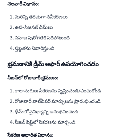
నెలవారీ విధానం:
మరిన్ని తరచుగా నవీకరణలు
ఉప-సీజనల్ థీమ్‌లు
సహజ పురోగతికి సరిపోతుంది
స్తబ్దతను నివారిస్తుంది
భ్రమణానికి డ్రీమ్ అఫార్ ఉపయోగించడం
సీజన్‌లో రోజువారీ భ్రమణం:
కాలానుగుణ సేకరణను సృష్టించండి/ఎంచుకోండి
రోజువారీ వాల్‌పేపర్ మార్పులను ప్రారంభించండి
థీమ్‌లో వైవిధ్యాన్ని అనుభవించండి
సీజన్ షిఫ్ట్‌లో సేకరణను మార్చండి
సేకరణ ఆధారిత విధానం: