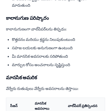
మారుతుంది
కాలానుగుణ పరిష్కారం
కాలానుగుణంగా వాల్‌పేపర్‌లను తిప్పడం:
కొత్తదనం మరియు శ్రద్ధను నిలుపుకుంటుంది
సహజ లయలకు అనుగుణంగా ఉంటుంది
మీ మానసిక అవసరాలకు సరిపోతుంది
మార్పుల కోసం అంచనాలను సృష్టిస్తుంది
మానసిక అమరిక
వేర్వేరు రుతువులు వేర్వేరు అవసరాలను తెస్తాయి:
మానసిక
సీజన్
వాల్‌పేపర్ ప్రతిస్పందన
అవసరాలు