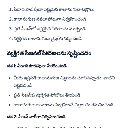
ఏడాది పొడవునా ఇష్టమైన కాలానుగుణ చిత్రాలు
కాలానుగుణ సమూహాలుగా నిర్వహించండి
ప్రతి సీజన్‌లో ఇష్టమైన సేకరణను మార్చండి
వ్యక్తిగత కాలానుగుణ లైబ్రరీని నిర్మించండి
వ్యక్తిగత సీజనల్ సేకరణలను సృష్టించడం
దశ 1: ఏడాది పొడవునా సేకరించండి
మీరు ఇష్టపడే కాలానుగుణ చిత్రాలను చూసినప్పుడు, వాటిని
ఇష్టపడండి
ప్రతి సీజన్‌కు వ్యక్తిగత ఫోటోలు తీయండి
కాలానుగుణ భావాలను సంగ్రహించే చిత్రాలను గమనించండి.
దశ 2: సీజన్ వారీగా నిర్వహించండి