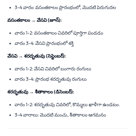
3-4 వారం: వసంతకాలం ప్రారంభంలో, మొదటి పెరుగుదల
వసంతకాలం → వేసవి (జూన్):
వారం 1-2: వసంతకాలం చివరిలో పూర్తిగా పండడం
వారం 3-4: వేసవి ప్రారంభంలో శక్తి
వేసవి → శరదృతువు (సెప్టెంబర్):
వారం 1-2: వేసవి చివరిలో బంగారు రంగులు
వారం 3-4: ప్రారంభ శరదృతువు రంగులు
శరదృతువు → శీతాకాలం (డిసెంబర్):
వారం 1-2: శరదృతువు చివరిలో, కొమ్మలు ఖాళీగా ఉండటం.
3-4 వారాలు: మొదటి మంచు, శీతాకాలం ఆగమనం