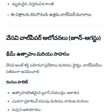
మృదువైన, విస్తరించిన కాంతి
→
ఈ చిత్రాలను కనుగొనండి: ఉత్తమ వాల్‌పేపర్ మూలాలు
వేసవి వాల్‌పేపర్ ఆలోచనలు (జూన్-ఆగస్టు)
థీమ్: ఉత్సాహం మరియు సాహసం
వేసవి అంటే శక్తి, బహిరంగ ప్రదేశాలు మరియు ధైర్యం. వాల్‌పేపర్‌లు
సజీవంగా అనిపించాలి.
రంగుల పాలెట్:
ఉత్సాహభరితమైన బ్లూస్ (సముద్రం, ఆకాశం)
ఎండగా ప్రకాశించే పసుపు మరియు నారింజ రంగులు
పచ్చని ఆకుకూరలు