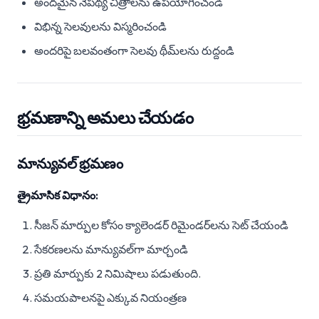
అందమైన నేపథ్య చిత్రాలను ఉపయోగించండి
విభిన్న సెలవులను విస్మరించండి
అందరిపై బలవంతంగా సెలవు థీమ్‌లను రుద్దండి
భ్రమణాన్ని అమలు చేయడం
మాన్యువల్ భ్రమణం
త్రైమాసిక విధానం:
సీజన్ మార్పుల కోసం క్యాలెండర్ రిమైండర్‌లను సెట్ చేయండి
సేకరణలను మాన్యువల్‌గా మార్చండి
ప్రతి మార్పుకు 2 నిమిషాలు పడుతుంది.
సమయపాలనపై ఎక్కువ నియంత్రణ