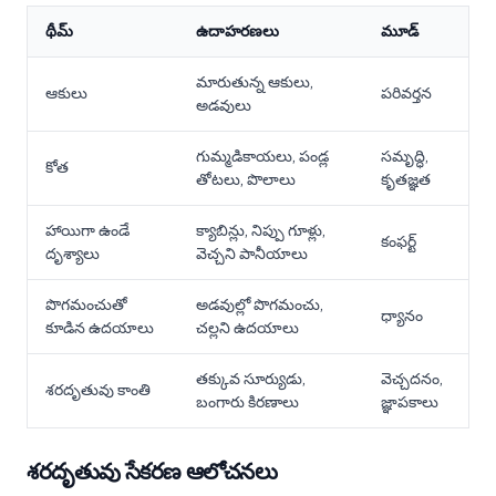
థీమ్
ఉదాహరణలు
మూడ్
మారుతున్న ఆకులు,
ఆకులు
పరివర్తన
అడవులు
గుమ్మడికాయలు, పండ్ల
సమృద్ధి,
కోత
తోటలు, పొలాలు
కృతజ్ఞత
హాయిగా ఉండే
క్యాబిన్లు, నిప్పు గూళ్లు,
కంఫర్ట్
దృశ్యాలు
వెచ్చని పానీయాలు
పొగమంచుతో
అడవుల్లో పొగమంచు,
ధ్యానం
కూడిన ఉదయాలు
చల్లని ఉదయాలు
తక్కువ సూర్యుడు,
వెచ్చదనం,
శరదృతువు కాంతి
బంగారు కిరణాలు
జ్ఞాపకాలు
శరదృతువు సేకరణ ఆలోచనలు