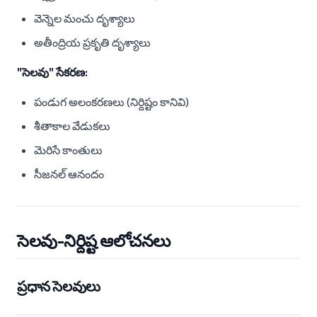
వెన్నెల మంచు దృశ్యాలు
అతీంద్రియ ప్రకృతి దృశ్యాలు
"సెలవు" సేకరణ:
పండుగ అలంకరణలు (నిర్దిష్టం కానివి)
శీతాకాల వేడుకలు
మెరిసే కాంతులు
సీజనల్ ఆనందం
సెలవు-నిర్దిష్ట ఆలోచనలు
ప్రధాన సెలవులు