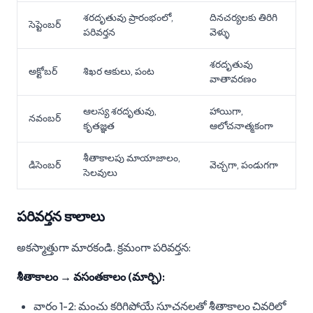
శరదృతువు ప్రారంభంలో,
దినచర్యలకు తిరిగి
సెప్టెంబర్
పరివర్తన
వెళ్ళు
శరదృతువు
అక్టోబర్
శిఖర ఆకులు, పంట
వాతావరణం
ఆలస్య శరదృతువు,
హాయిగా,
నవంబర్
కృతజ్ఞత
ఆలోచనాత్మకంగా
శీతాకాలపు మాయాజాలం,
డిసెంబర్
వెచ్చగా, పండుగగా
సెలవులు
పరివర్తన కాలాలు
అకస్మాత్తుగా మారకండి. క్రమంగా పరివర్తన:
శీతాకాలం → వసంతకాలం (మార్చి):
వారం 1-2: మంచు కరిగిపోయే సూచనలతో శీతాకాలం చివరిలో