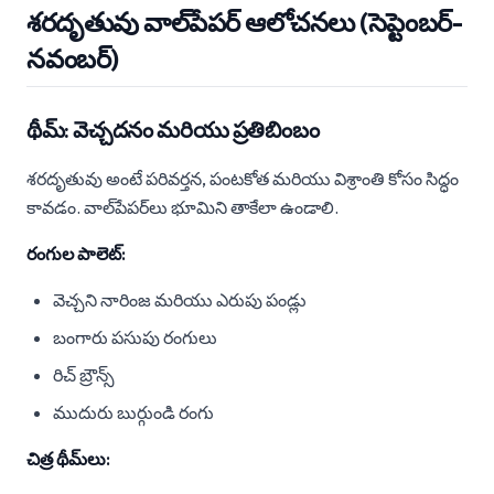
శరదృతువు వాల్‌పేపర్ ఆలోచనలు (సెప్టెంబర్-
నవంబర్)
థీమ్: వెచ్చదనం మరియు ప్రతిబింబం
శరదృతువు అంటే పరివర్తన, పంటకోత మరియు విశ్రాంతి కోసం సిద్ధం
కావడం. వాల్‌పేపర్‌లు భూమిని తాకేలా ఉండాలి.
రంగుల పాలెట్:
వెచ్చని నారింజ మరియు ఎరుపు పండ్లు
బంగారు పసుపు రంగులు
రిచ్ బ్రౌన్స్
ముదురు బుర్గుండి రంగు
చిత్ర థీమ్‌లు: