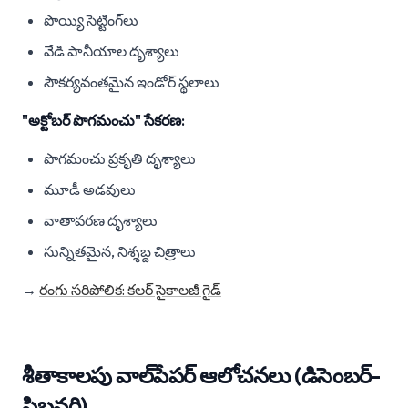
పొయ్యి సెట్టింగ్‌లు
వేడి పానీయాల దృశ్యాలు
సౌకర్యవంతమైన ఇండోర్ స్థలాలు
"అక్టోబర్ పొగమంచు" సేకరణ:
పొగమంచు ప్రకృతి దృశ్యాలు
మూడీ అడవులు
వాతావరణ దృశ్యాలు
సున్నితమైన, నిశ్శబ్ద చిత్రాలు
→
రంగు సరిపోలిక: కలర్ సైకాలజీ గైడ్
శీతాకాలపు వాల్‌పేపర్ ఆలోచనలు (డిసెంబర్-
ఫిబ్రవరి)