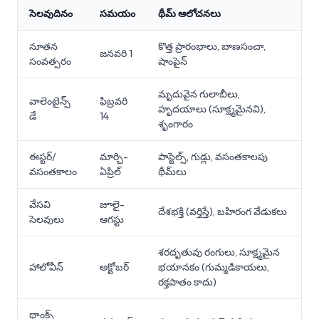
సెలవుదినం
సమయం
థీమ్ ఆలోచనలు
నూతన
కొత్త ప్రారంభాలు, బాణసంచా,
జనవరి 1
సంవత్సరం
షాంపైన్
మృదువైన గులాబీలు,
వాలెంటైన్స్
ఫిబ్రవరి
హృదయాలు (సూక్ష్మమైనవి),
డే
14
శృంగారం
ఈస్టర్/
మార్చి-
పాస్టెల్స్, గుడ్లు, వసంతకాలపు
వసంతకాలం
ఏప్రిల్
థీమ్‌లు
వేసవి
జూలై-
దేశభక్తి (వర్తిస్తే), బహిరంగ వేడుకలు
సెలవులు
ఆగస్టు
శరదృతువు రంగులు, సూక్ష్మమైన
హాలోవీన్
అక్టోబర్
భయానకం (గుమ్మడికాయలు,
రక్తపాతం కాదు)
థాంక్స్