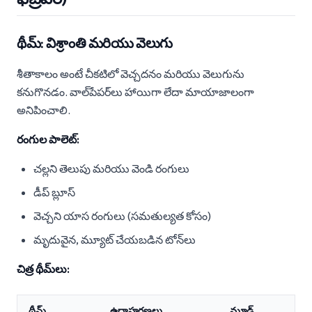
థీమ్: విశ్రాంతి మరియు వెలుగు
శీతాకాలం అంటే చీకటిలో వెచ్చదనం మరియు వెలుగును
కనుగొనడం. వాల్‌పేపర్‌లు హాయిగా లేదా మాయాజాలంగా
అనిపించాలి.
రంగుల పాలెట్:
చల్లని తెలుపు మరియు వెండి రంగులు
డీప్ బ్లూస్
వెచ్చని యాస రంగులు (సమతుల్యత కోసం)
మృదువైన, మ్యూట్ చేయబడిన టోన్‌లు
చిత్ర థీమ్‌లు:
థీమ్
ఉదాహరణలు
మూడ్