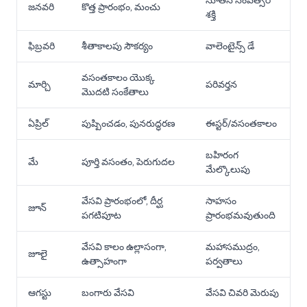
నూతన సంవత్సర
జనవరి
కొత్త ప్రారంభం, మంచు
శక్తి
ఫిబ్రవరి
శీతాకాలపు సౌకర్యం
వాలెంటైన్స్ డే
వసంతకాలం యొక్క
మార్చి
పరివర్తన
మొదటి సంకేతాలు
ఏప్రిల్
పుష్పించడం, పునరుద్ధరణ
ఈస్టర్/వసంతకాలం
బహిరంగ
మే
పూర్తి వసంతం, పెరుగుదల
మేల్కొలుపు
వేసవి ప్రారంభంలో, దీర్ఘ
సాహసం
జూన్
పగటిపూట
ప్రారంభమవుతుంది
వేసవి కాలం ఉల్లాసంగా,
మహాసముద్రం,
జూలై
ఉత్సాహంగా
పర్వతాలు
ఆగస్టు
బంగారు వేసవి
వేసవి చివరి మెరుపు