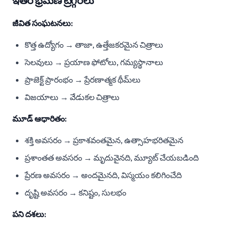
ఇతర భ్రమణ ట్రిగ్గర్‌లు
జీవిత సంఘటనలు:
కొత్త ఉద్యోగం → తాజా, ఉత్తేజకరమైన చిత్రాలు
సెలవులు → ప్రయాణ ఫోటోలు, గమ్యస్థానాలు
ప్రాజెక్ట్ ప్రారంభం → ప్రేరణాత్మక థీమ్‌లు
విజయాలు → వేడుకల చిత్రాలు
మూడ్ ఆధారితం:
శక్తి అవసరం → ప్రకాశవంతమైన, ఉత్సాహభరితమైన
ప్రశాంతత అవసరం → మృదువైనది, మ్యూట్ చేయబడింది
ప్రేరణ అవసరం → అందమైనది, విస్మయం కలిగించేది
దృష్టి అవసరం → కనిష్టం, సులభం
పని దశలు: