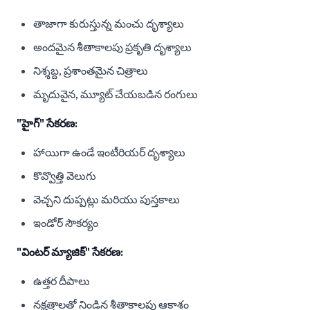
తాజాగా కురుస్తున్న మంచు దృశ్యాలు
అందమైన శీతాకాలపు ప్రకృతి దృశ్యాలు
నిశ్శబ్ద, ప్రశాంతమైన చిత్రాలు
మృదువైన, మ్యూట్ చేయబడిన రంగులు
"హైగ్" సేకరణ:
హాయిగా ఉండే ఇంటీరియర్ దృశ్యాలు
కొవ్వొత్తి వెలుగు
వెచ్చని దుప్పట్లు మరియు పుస్తకాలు
ఇండోర్ సౌకర్యం
"వింటర్ మ్యాజిక్" సేకరణ:
ఉత్తర దీపాలు
నక్షత్రాలతో నిండిన శీతాకాలపు ఆకాశం