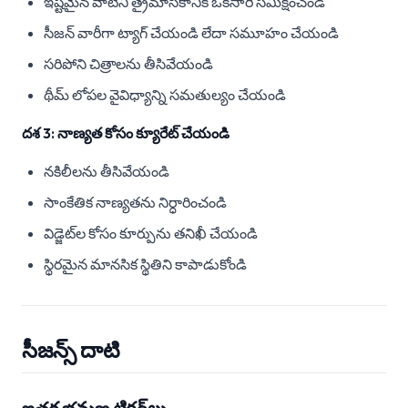
ఇష్టమైన వాటిని త్రైమాసికానికి ఒకసారి సమీక్షించండి
సీజన్ వారీగా ట్యాగ్ చేయండి లేదా సమూహం చేయండి
సరిపోని చిత్రాలను తీసివేయండి
థీమ్ లోపల వైవిధ్యాన్ని సమతుల్యం చేయండి
దశ 3: నాణ్యత కోసం క్యూరేట్ చేయండి
నకిలీలను తీసివేయండి
సాంకేతిక నాణ్యతను నిర్ధారించండి
విడ్జెట్‌ల కోసం కూర్పును తనిఖీ చేయండి
స్థిరమైన మానసిక స్థితిని కాపాడుకోండి
సీజన్స్ దాటి