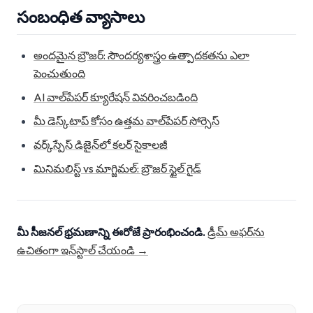
సంబంధిత వ్యాసాలు
అందమైన బ్రౌజర్: సౌందర్యశాస్త్రం ఉత్పాదకతను ఎలా
పెంచుతుంది
AI వాల్‌పేపర్ క్యూరేషన్ వివరించబడింది
మీ డెస్క్‌టాప్ కోసం ఉత్తమ వాల్‌పేపర్ సోర్సెస్
వర్క్‌స్పేస్ డిజైన్‌లో కలర్ సైకాలజీ
మినిమలిస్ట్ vs మాగ్జిమల్: బ్రౌజర్ స్టైల్ గైడ్
మీ సీజనల్ భ్రమణాన్ని ఈరోజే ప్రారంభించండి.
డ్రీమ్ అఫర్‌ను
ఉచితంగా ఇన్‌స్టాల్ చేయండి →