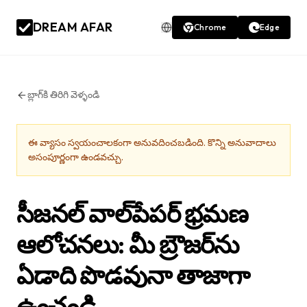
DREAM AFAR
Chrome
Edge
బ్లాగ్‌కి తిరిగి వెళ్ళండి
ఈ వ్యాసం స్వయంచాలకంగా అనువదించబడింది. కొన్ని అనువాదాలు
అసంపూర్ణంగా ఉండవచ్చు.
సీజనల్ వాల్‌పేపర్ భ్రమణ
ఆలోచనలు: మీ బ్రౌజర్‌ను
ఏడాది పొడవునా తాజాగా
ఉంచండి