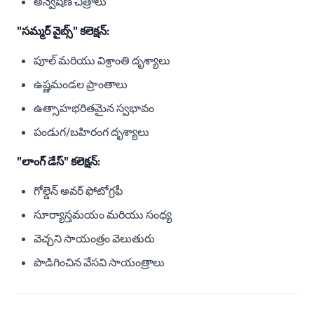
అన్వేషణ చిత్రాలు
"సమ్మర్ వైబ్స్" కలెక్షన్:
పూల్ మరియు విశ్రాంతి దృశ్యాలు
ఉష్ణమండల ప్రాంతాలు
ఉత్సాహభరితమైన స్వభావం
పండుగ/బహిరంగ దృశ్యాలు
"లాంగ్ డేస్" కలెక్షన్:
గోల్డెన్ అవర్ ఫోటోగ్రఫీ
సూర్యాస్తమయం మరియు సంధ్య
వెచ్చని సాయంత్రం వెలుతురు
పొడిగించిన వేసవి సాయంత్రాలు