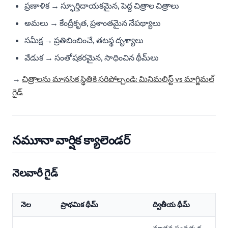
ప్రణాళిక → స్ఫూర్తిదాయకమైన, పెద్ద చిత్రాల చిత్రాలు
అమలు → కేంద్రీకృత, ప్రశాంతమైన నేపథ్యాలు
సమీక్ష → ప్రతిబింబించే, తటస్థ దృశ్యాలు
వేడుక → సంతోషకరమైన, సాధించిన థీమ్‌లు
→
చిత్రాలను మానసిక స్థితికి సరిపోల్చండి: మినిమలిస్ట్ vs మాగ్జిమల్
గైడ్
నమూనా వార్షిక క్యాలెండర్
నెలవారీ గైడ్
నెల
ప్రాథమిక థీమ్
ద్వితీయ థీమ్