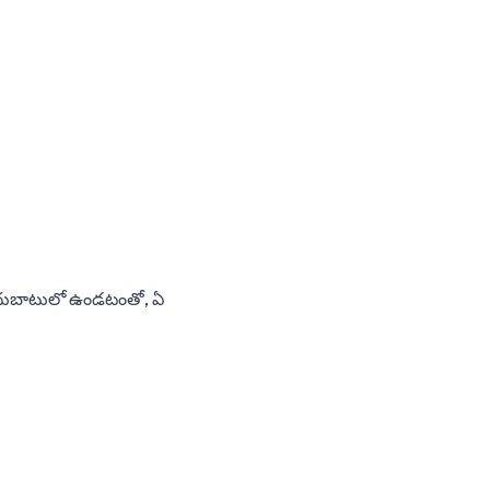
ు అందుబాటులో ఉండటంతో, ఏ