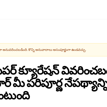
 అనువదించబడింది. కొన్ని అనువాదాలు అసంపూర్ణంగా ఉండవచ్చు.
పేపర్ క్యూరేషన్ వివరించబ
ార్ మీ పరిపూర్ణ నేపథ్యాన్
ంటుంది