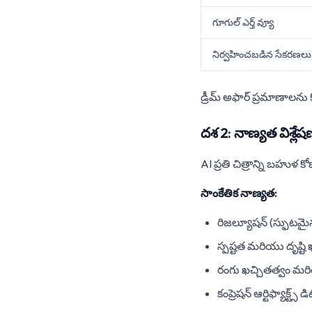
గూగుల్ ఎర్త్ వ్యూ
నిర్వహించబడిన సేకరణలు
డ్రీమ్ అఫార్ ప్రమాణాలను క
దశ 2: నాణ్యత విశ్లేష
AI ప్రతి చిత్రాన్ని బహుళ 
సాంకేతిక నాణ్యత:
రిజల్యూషన్ (స్ఫుటమైన
స్పష్టత మరియు దృష్టి 
రంగు ఖచ్చితత్వం మ
కంప్రెషన్ ఆర్టిఫ్యాక్ట్స్ డిట