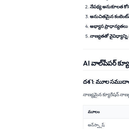
నేపథ్య అనుకూలత కోస
అనుచితమైన కంటెంట్‌
అభ్యాస ప్రాధాన్యతలు
నాణ్యతతో వైవిధ్యాన
AI వాల్‌పేపర్ క్య
దశ 1: మూల సముద
నాణ్యమైన క్యూరేషన్ నా
మూలం
అన్‌స్ప్లాష్