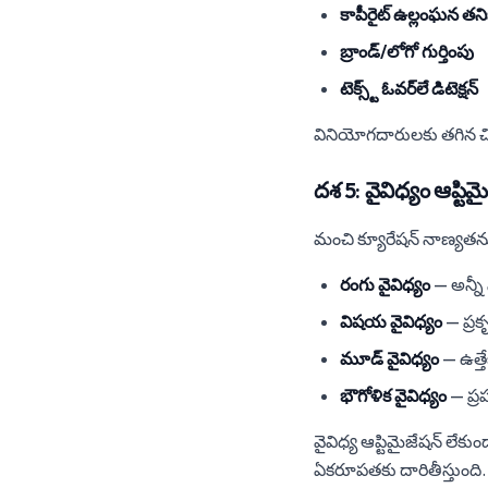
కాపీరైట్ ఉల్లంఘన తని
బ్రాండ్/లోగో గుర్తింపు
టెక్స్ట్ ఓవర్‌లే డిటెక్షన్
వినియోగదారులకు తగిన చి
దశ 5: వైవిధ్యం ఆప్టిమ
మంచి క్యూరేషన్ నాణ్యతను
రంగు వైవిధ్యం
— అన్నీ
విషయ వైవిధ్యం
— ప్రక
మూడ్ వైవిధ్యం
— ఉత్త
భౌగోళిక వైవిధ్యం
— ప్రప
వైవిధ్య ఆప్టిమైజేషన్ లేక
ఏకరూపతకు దారితీస్తుంది.