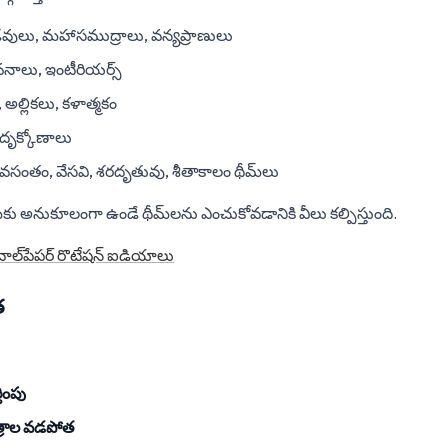
వులు, మహాసముద్రాలు, వన్యప్రాణులు
నాలు, ఇంటీరియర్స్
ల్లికలు, కళాత్మకం
దృక్కోణాలు
వసంతం, వేసవి, శరదృతువు, శీతాకాలం థీమ్‌లు
 అనుకూలంగా ఉండే థీమ్‌లను ఎంచుకోవడానికి వీలు కల్పిస్తుంది.
వాల్‌పేపర్ రొటేషన్ ఐడియాలు
త
ింపు
్రాల వడపోత