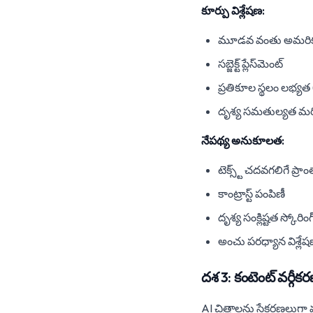
కూర్పు విశ్లేషణ:
మూడవ వంతు అమరి
సబ్జెక్ట్ ప్లేస్‌మెంట్
ప్రతికూల స్థలం లభ్యత (
దృశ్య సమతుల్యత మ
నేపథ్య అనుకూలత:
టెక్స్ట్ చదవగలిగే ప్రా
కాంట్రాస్ట్ పంపిణీ
దృశ్య సంక్లిష్టత స్కోరింగ
అంచు పరధ్యాన విశ్లే
దశ 3: కంటెంట్ వర్గీక
AI చిత్రాలను సేకరణలుగా వర్గ