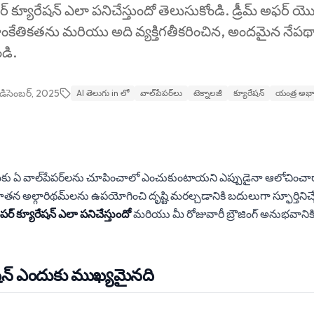
 క్యూరేషన్ ఎలా పనిచేస్తుందో తెలుసుకోండి. డ్రీమ్ అఫర్ యొక
ాంకేతికతను మరియు అది వ్యక్తిగతీకరించిన, అందమైన నేపథ
డి.
 డిసెంబర్, 2025
AI తెలుగు in లో
వాల్‌పేపర్‌లు
టెక్నాలజీ
క్యూరేషన్
యంత్ర అభ్
న్‌లు మీకు ఏ వాల్‌పేపర్‌లను చూపించాలో ఎంచుకుంటాయని ఎప్పుడైనా ఆలోచించ
నాతన అల్గారిథమ్‌లను ఉపయోగించి దృష్టి మరల్చడానికి బదులుగా స్ఫూర్తినిచ్చ
ర్ క్యూరేషన్ ఎలా పనిచేస్తుందో
మరియు మీ రోజువారీ బ్రౌజింగ్ అనుభవాని
ేషన్ ఎందుకు ముఖ్యమైనది