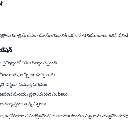
ఖీ
త్రాలు మాత్రమే చేరేలా చూసుకోవడానికి బహుళ AI నమూనాలు కలిసి పనిచేస
ైజేషన్
 వైవిధ్యంతో సమతుల్యం చేస్తుంది:
 నీలం కాదు, అన్నీ ఆకుపచ్చ కాదు
ృతి, పట్టణ, వియుక్త మిశ్రమం
ేజపరిచే మరియు ప్రశాంతపరిచే ఎంపికలు
ంచవ్యాప్తంగా ఉన్న చిత్రాలు
ుండా, అల్గోరిథంలు "సురక్షితమైన" జనాదరణ పొందిన చిత్రాలను మాత్రమే చూప