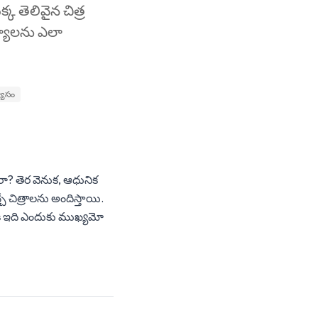
్క తెలివైన చిత్ర
్యాలను ఎలా
యాసం
ారా? తెర వెనుక, ఆధునిక
ే చిత్రాలను అందిస్తాయి.
కి ఇది ఎందుకు ముఖ్యమో