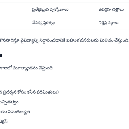
ప్రత్యేకమైన దృక్కోణాలు
ఉపగ్రహ చిత్రాలు
నేపథ్య స్థిరత్వం
నిర్దిష్ట వర్గాలు
ొనసాగిస్తూ వైవిధ్యాన్ని నిర్ధారించడానికి బహుళ వనరులను మిళితం చేస్తుంది
ణ
కోణాలలో మూల్యాంకనం చేస్తుంది:
 ప్రదర్శన కోసం కనీస పరిమితులు)
ఖచ్చితత్వం
రియు సమతుల్యత
ెక్షన్