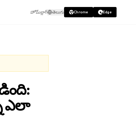
హోమ్
బ్లాగ్
తెలుగు
Chrome
Edge
డింది:
ని ఎలా