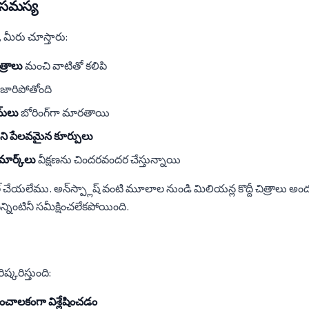
 సమస్య
, మీరు చూస్తారు:
్రాలు
మంచి వాటితో కలిపి
జారిపోతోంది
్‌లు
బోరింగ్‌గా మారతాయి
ని పేలవమైన కూర్పులు
మార్క్‌లు
వీక్షణను చిందరవందర చేస్తున్నాయి
ేల్ చేయలేము. అన్‌స్ప్లాష్ వంటి మూలాల నుండి మిలియన్ల కొద్దీ చిత్రాల
ింటినీ సమీక్షించలేకపోయింది.
ష్కరిస్తుంది:
ంచాలకంగా విశ్లేషించడం