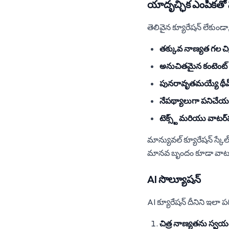
యాదృచ్ఛిక ఎంపికతో
తెలివైన క్యూరేషన్ లేకుండా
తక్కువ నాణ్యత గల చిత
అనుచితమైన కంటెంట్
పునరావృతమయ్యే థీమ
నేపథ్యాలుగా పనిచేయ
టెక్స్ట్ మరియు వాటర్‌
మాన్యువల్ క్యూరేషన్ స్క
మానవ బృందం కూడా వాటన్న
AI సొల్యూషన్
AI క్యూరేషన్ దీనిని ఇలా పరి
చిత్ర నాణ్యతను స్వయ