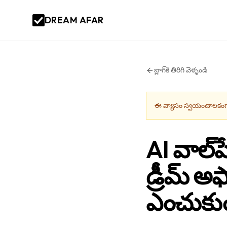
DREAM AFAR
బ్లాగ్‌కి తిరిగి వెళ్ళండి
ఈ వ్యాసం స్వయంచాలకంగా
AI వాల్‌
డ్రీమ్ అఫ
ఎంచుకు