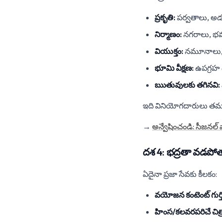
ప్రకృతి:
పర్వతాలు, అడ
నిర్మాణం:
నగరాలు, భవ
వియుక్తం:
నమూనాలు, అ
భూమి వీక్షణ:
ఉపగ్రహ 
ఋతువులకు తగినవి:
ఇది వినియోగదారులు తమకు
→
అన్వేషించండి: సీజనల్ 
దశ 4: భద్రతా వడపో
ఏదైనా ప్రజా సేవకు కీలకం:
వయోజన కంటెంట్ గుర్త
హింస/కలవరపరిచే చిత