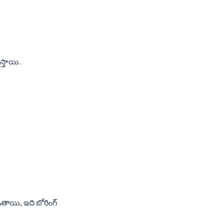
్తాయి.
ుతాయి, ఇది బోరింగ్