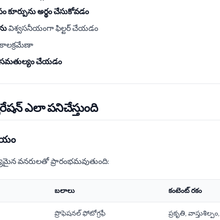
ం కూర్పును అర్థం చేసుకోవడం
ను
విశ్వసనీయంగా ఫిల్టర్ చేయడం
కాలక్రమేణా
్ని సమతుల్యం చేయడం
ూరేషన్ ఎలా పనిచేస్తుంది
ాయం
ణ్యమైన వనరులతో ప్రారంభమవుతుంది:
బలాలు
కంటెంట్ రకం
ప్రొఫెషనల్ ఫోటోగ్రఫీ
ప్రకృతి, వాస్తుశిల్