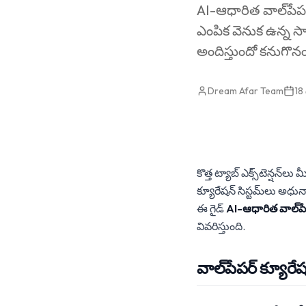
AI-ఆధారిత వాల్‌పేపర్
ఎంపిక వెనుక ఉన్న స
అందిస్తుందో కనుగొనం
Dream Afar Team
18
కొత్త ట్యాబ్ ఎక్స్‌టెన్ష
క్యూరేషన్ సిస్టమ్‌లు అధు
ఈ గైడ్
AI-ఆధారిత వాల్‌పేప
వివరిస్తుంది.
వాల్‌పేపర్ క్యూర