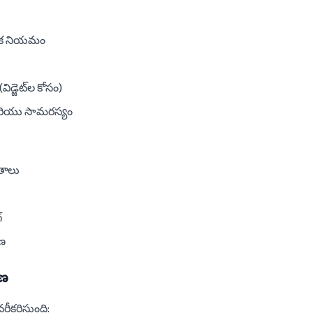
క నియమం
విడ్జెట్‌ల కోసం)
రియు సామరస్యం
ంతాలు
్
షణ
రణ
ీకరిస్తుంది: