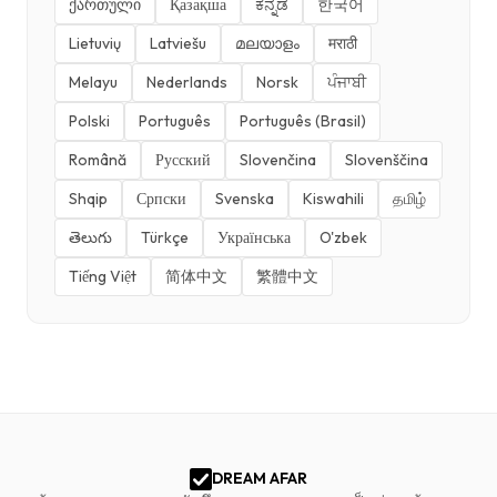
ქართული
Қазақша
ಕನ್ನಡ
한국어
Lietuvių
Latviešu
മലയാളം
मराठी
Melayu
Nederlands
Norsk
ਪੰਜਾਬੀ
Polski
Português
Português (Brasil)
Română
Русский
Slovenčina
Slovenščina
Shqip
Српски
Svenska
Kiswahili
தமிழ்
తెలుగు
Türkçe
Українська
O'zbek
Tiếng Việt
简体中文
繁體中文
DREAM AFAR