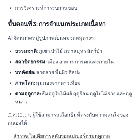
การวิเคราะห์การรบกวนขอบ
ขั้นตอนที่ 3: การจำแนกประเภทเนื้อหา
AI จัดหมวดหมู่รูปภาพเป็นหมวดหมู่ต่างๆ:
ธรรมชาติ:
ภูเขา ป่าไม้ มหาสมุทร สัตว์ป่า
สถาปัตยกรรม:
เมือง อาคาร การตกแต่งภายใน
บทคัดย่อ:
ลวดลาย พื้นผิว ศิลปะ
ภาพโลก:
มุมมองจากดาวเทียม
ตามฤดูกาล:
ธีมฤดูใบไม้ผลิ ฤดูร้อน ฤดูใบไม้ร่วง และฤดู
หนาว
これによりผู้ใช้สามารถเลือกธีมที่ตรงกับความสนใจของ
ตนเองได้
→
สำรวจ: ไอเดียการสลับวอลเปเปอร์ตามฤดูกาล