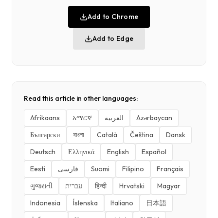
Add to Chrome
Add to Edge
Read this article in other languages:
Afrikaans
አማርኛ
العربية
Azərbaycan
Български
বাংলা
Català
Čeština
Dansk
Deutsch
Ελληνικά
English
Español
Eesti
فارسی
Suomi
Filipino
Français
ગુજરાતી
עברית
हिन्दी
Hrvatski
Magyar
Indonesia
Íslenska
Italiano
日本語