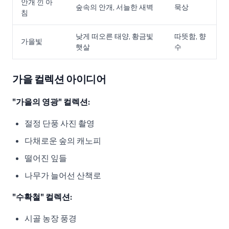
안개 낀 아
숲속의 안개, 서늘한 새벽
묵상
침
낮게 떠오른 태양, 황금빛
따뜻함, 향
가을빛
햇살
수
가을 컬렉션 아이디어
"가을의 영광" 컬렉션:
절정 단풍 사진 촬영
다채로운 숲의 캐노피
떨어진 잎들
나무가 늘어선 산책로
"수확철" 컬렉션:
시골 농장 풍경