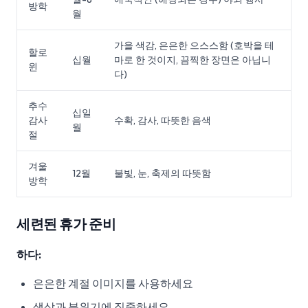
방학
월
가을 색감, 은은한 으스스함 (호박을 테
할로
십월
마로 한 것이지, 끔찍한 장면은 아닙니
윈
다)
추수
십일
감사
수확, 감사, 따뜻한 음색
월
절
겨울
12월
불빛, 눈, 축제의 따뜻함
방학
세련된 휴가 준비
하다:
은은한 계절 이미지를 사용하세요
색상과 분위기에 집중하세요