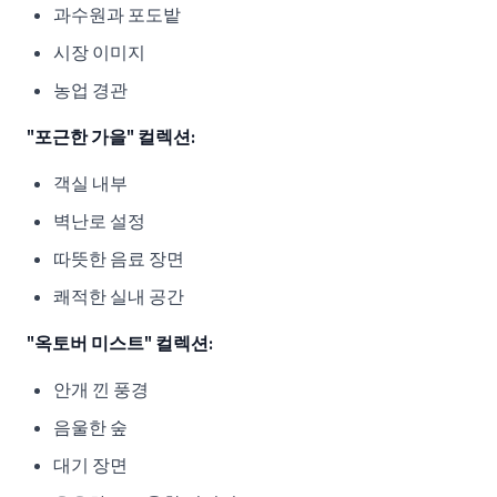
과수원과 포도밭
시장 이미지
농업 경관
"포근한 가을" 컬렉션:
객실 내부
벽난로 설정
따뜻한 음료 장면
쾌적한 실내 공간
"옥토버 미스트" 컬렉션:
안개 낀 풍경
음울한 숲
대기 장면