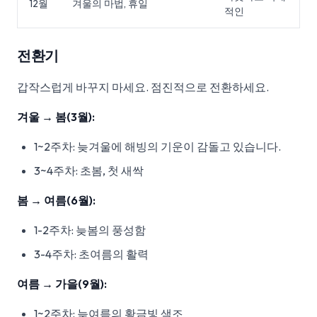
12월
겨울의 마법, 휴일
적인
전환기
갑작스럽게 바꾸지 마세요. 점진적으로 전환하세요.
겨울 → 봄(3월):
1~2주차: 늦겨울에 해빙의 기운이 감돌고 있습니다.
3~4주차: 초봄, 첫 새싹
봄 → 여름(6월):
1-2주차: 늦봄의 풍성함
3-4주차: 초여름의 활력
여름 → 가을(9월):
1~2주차: 늦여름의 황금빛 색조