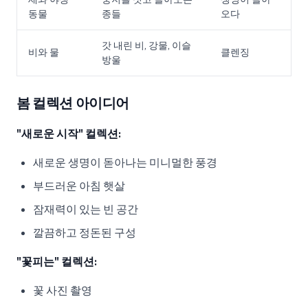
동물
종들
오다
갓 내린 비, 강물, 이슬
비와 물
클렌징
방울
봄 컬렉션 아이디어
"새로운 시작" 컬렉션:
새로운 생명이 돋아나는 미니멀한 풍경
부드러운 아침 햇살
잠재력이 있는 빈 공간
깔끔하고 정돈된 구성
"꽃피는" 컬렉션:
꽃 사진 촬영