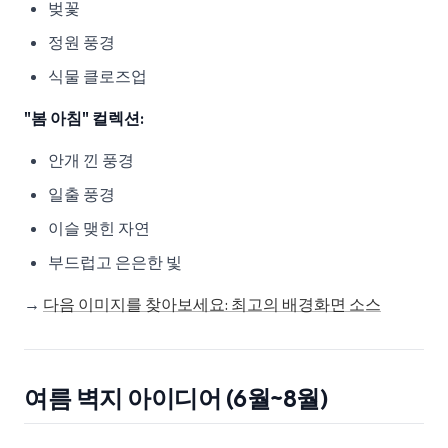
벚꽃
정원 풍경
식물 클로즈업
"봄 아침" 컬렉션:
안개 낀 풍경
일출 풍경
이슬 맺힌 자연
부드럽고 은은한 빛
→
다음 이미지를 찾아보세요: 최고의 배경화면 소스
여름 벽지 아이디어 (6월~8월)