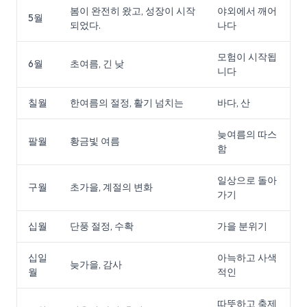
봄이 완전히 왔고, 성장이 시작
야외에서 깨어
5월
되었다.
나다
모험이 시작됩
6월
초여름, 긴 낮
니다
칠월
한여름의 절정, 활기 넘치는
바다, 산
늦여름의 따스
팔월
황금빛 여름
함
일상으로 돌아
구월
초가을, 계절의 변화
가기
십월
단풍 절정, 수확
가을 분위기
십일
아늑하고 사색
늦가을, 감사
월
적인
따뜻하고 축제