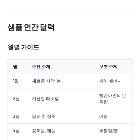
샘플 연간 달력
월별 가이드
월
주요 주제
보조 주제
1월
새로운 시작, 눈
새해 에너지
발렌타인의 은
2월
겨울철 따뜻함
은함
3월
봄의 첫 징후
이행
4월
꽃피움, 재생
부활절/봄