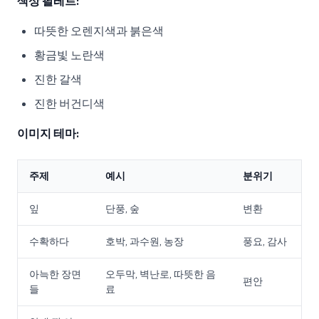
색상 팔레트:
따뜻한 오렌지색과 붉은색
황금빛 노란색
진한 갈색
진한 버건디색
이미지 테마:
주제
예시
분위기
잎
단풍, 숲
변환
수확하다
호박, 과수원, 농장
풍요, 감사
아늑한 장면
오두막, 벽난로, 따뜻한 음
편안
들
료