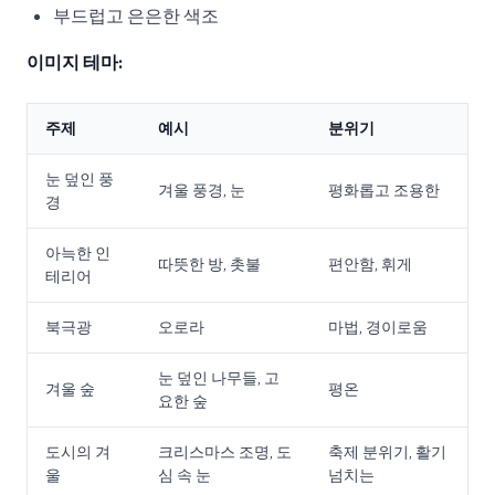
부드럽고 은은한 색조
이미지 테마:
주제
예시
분위기
눈 덮인 풍
겨울 풍경, 눈
평화롭고 조용한
경
아늑한 인
따뜻한 방, 촛불
편안함, 휘게
테리어
북극광
오로라
마법, 경이로움
눈 덮인 나무들, 고
겨울 숲
평온
요한 숲
도시의 겨
크리스마스 조명, 도
축제 분위기, 활기
울
심 속 눈
넘치는