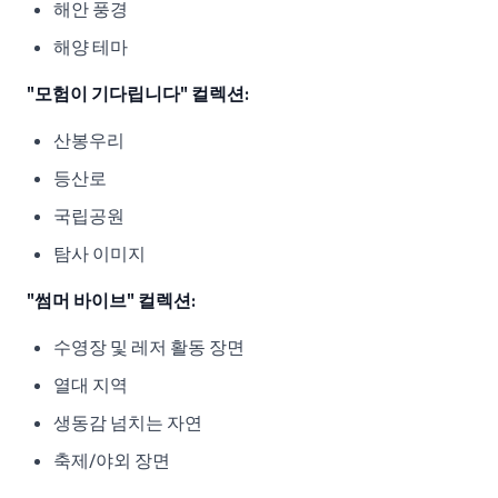
해안 풍경
해양 테마
"모험이 기다립니다" 컬렉션:
산봉우리
등산로
국립공원
탐사 이미지
"썸머 바이브" 컬렉션:
수영장 및 레저 활동 장면
열대 지역
생동감 넘치는 자연
축제/야외 장면