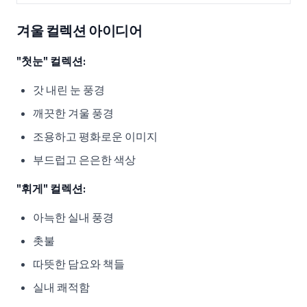
겨울 컬렉션 아이디어
"첫눈" 컬렉션:
갓 내린 눈 풍경
깨끗한 겨울 풍경
조용하고 평화로운 이미지
부드럽고 은은한 색상
"휘게" 컬렉션:
아늑한 실내 풍경
촛불
따뜻한 담요와 책들
실내 쾌적함