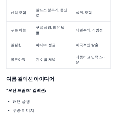
알프스 봉우리, 등산
산악 모험
성취, 모험
로
구름 풍경, 맑은 날
푸른 하늘
낙관주의, 개방성
들
열렬한
야자수, 정글
이국적인 탈출
따뜻하고 만족스러
골든아워
긴 여름 저녁
운
여름 컬렉션 아이디어
"오션 드림즈" 컬렉션:
해변 풍경
수중 이미지