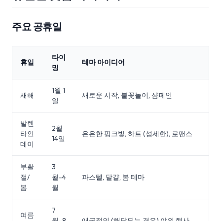
주요 공휴일
타이
휴일
테마 아이디어
밍
1월 1
새해
새로운 시작, 불꽃놀이, 샴페인
일
발렌
2월
타인
은은한 핑크빛, 하트 (섬세한), 로맨스
14일
데이
부활
3
절/
월-4
파스텔, 달걀, 봄 테마
봄
월
7
여름
월-8
애국적인 (해당되는 경우) 야외 행사