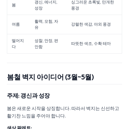
갱신, 에너지,
싱그러운 초록빛, 만개한
봄
성장
풍경
활력, 모험, 자
여름
강렬한 색감, 야외 풍경
유
떨어지
성찰, 안정, 편
따뜻한 색조, 수확 테마
다
안함
봄철 벽지 아이디어 (3월~5월)
주제: 갱신과 성장
봄은 새로운 시작을 상징합니다. 따라서 벽지는 신선하고
활기찬 느낌을 주어야 합니다.
색상 팔레트: