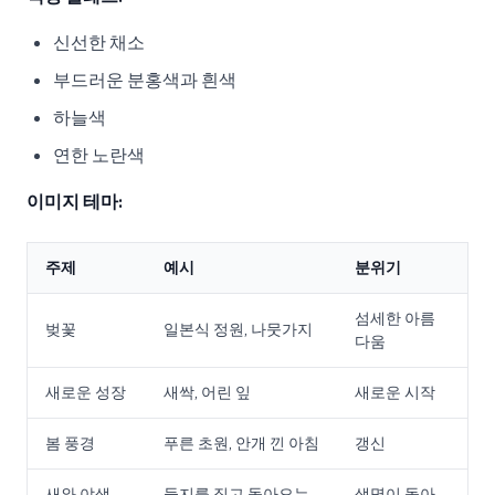
신선한 채소
부드러운 분홍색과 흰색
하늘색
연한 노란색
이미지 테마:
주제
예시
분위기
섬세한 아름
벚꽃
일본식 정원, 나뭇가지
다움
새로운 성장
새싹, 어린 잎
새로운 시작
봄 풍경
푸른 초원, 안개 낀 아침
갱신
새와 야생
둥지를 짓고 돌아오는
생명이 돌아