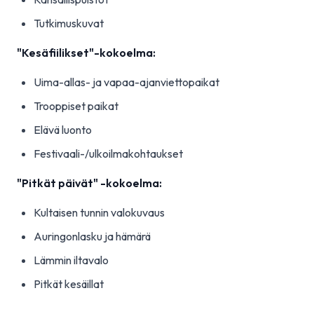
Tutkimuskuvat
"Kesäfiilikset"-kokoelma:
Uima-allas- ja vapaa-ajanviettopaikat
Trooppiset paikat
Elävä luonto
Festivaali-/ulkoilmakohtaukset
"Pitkät päivät" -kokoelma:
Kultaisen tunnin valokuvaus
Auringonlasku ja hämärä
Lämmin iltavalo
Pitkät kesäillat