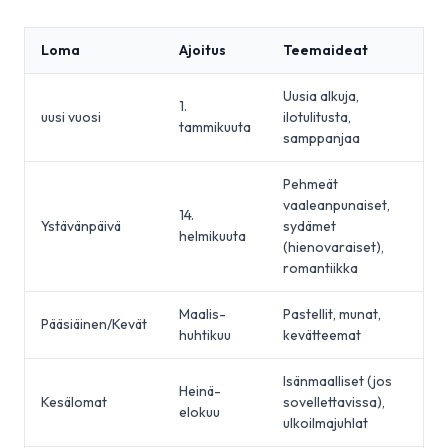
Loma
Ajoitus
Teemaideat
Uusia alkuja,
1.
uusi vuosi
ilotulitusta,
tammikuuta
samppanjaa
Pehmeät
vaaleanpunaiset,
14.
Ystävänpäivä
sydämet
helmikuuta
(hienovaraiset),
romantiikka
Maalis-
Pastellit, munat,
Pääsiäinen/Kevät
huhtikuu
kevätteemat
Isänmaalliset (jos
Heinä-
Kesälomat
sovellettavissa),
elokuu
ulkoilmajuhlat