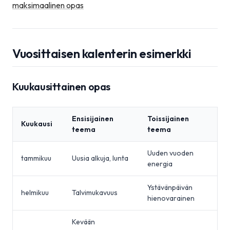
maksimaalinen opas
Vuosittaisen kalenterin esimerkki
Kuukausittainen opas
Ensisijainen
Toissijainen
Kuukausi
teema
teema
Uuden vuoden
tammikuu
Uusia alkuja, lunta
energia
Ystävänpäivän
helmikuu
Talvimukavuus
hienovarainen
Kevään