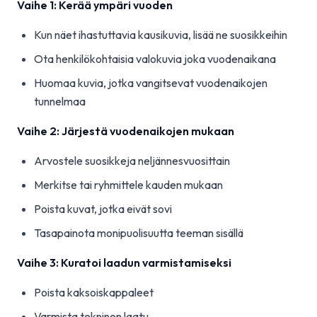
Vaihe 1: Kerää ympäri vuoden
Kun näet ihastuttavia kausikuvia, lisää ne suosikkeihin
Ota henkilökohtaisia valokuvia joka vuodenaikana
Huomaa kuvia, jotka vangitsevat vuodenaikojen
tunnelmaa
Vaihe 2: Järjestä vuodenaikojen mukaan
Arvostele suosikkeja neljännesvuosittain
Merkitse tai ryhmittele kauden mukaan
Poista kuvat, jotka eivät sovi
Tasapainota monipuolisuutta teeman sisällä
Vaihe 3: Kuratoi laadun varmistamiseksi
Poista kaksoiskappaleet
Varmista tekninen laatu