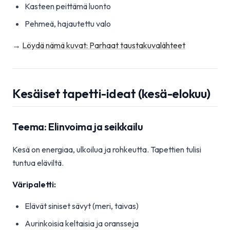
Kasteen peittämä luonto
Pehmeä, hajautettu valo
→
Löydä nämä kuvat: Parhaat taustakuvalähteet
Kesäiset tapetti-ideat (kesä-elokuu)
Teema: Elinvoima ja seikkailu
Kesä on energiaa, ulkoilua ja rohkeutta. Tapettien tulisi
tuntua eläviltä.
Väripaletti:
Elävät siniset sävyt (meri, taivas)
Aurinkoisia keltaisia ja oransseja