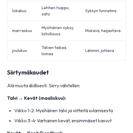
Lehtien huippu,
lokakuu
Syksyn tunnelma
sato
Myöhäinen syksy,
marraskuu
Mukava, heijastava
kiitollisuus
Talven taikaa,
joulukuu
Lämmin, juhlava
lomaa
Siirtymäkaudet
Älä muuta äkillisesti. Siirry vähitellen:
Talvi → Kevät (maaliskuu):
Viikko 1-2: Myöhäinen talvi ja viitteitä sulamisesta
Viikko 3-4: Varhainen kevät, ensimmäiset kasvut