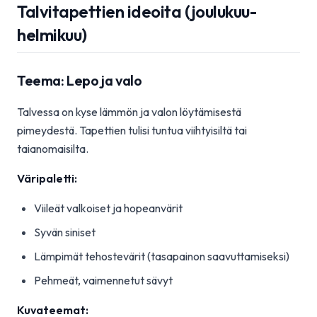
Talvitapettien ideoita (joulukuu-
helmikuu)
Teema: Lepo ja valo
Talvessa on kyse lämmön ja valon löytämisestä
pimeydestä. Tapettien tulisi tuntua viihtyisiltä tai
taianomaisilta.
Väripaletti:
Viileät valkoiset ja hopeanvärit
Syvän siniset
Lämpimät tehostevärit (tasapainon saavuttamiseksi)
Pehmeät, vaimennetut sävyt
Kuvateemat: