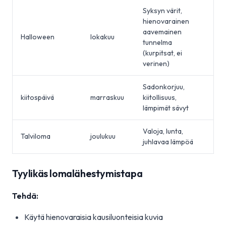
Syksyn värit,
hienovarainen
aavemainen
Halloween
lokakuu
tunnelma
(kurpitsat, ei
verinen)
Sadonkorjuu,
kiitospäivä
marraskuu
kiitollisuus,
lämpimät sävyt
Valoja, lunta,
Talviloma
joulukuu
juhlavaa lämpöä
Tyylikäs lomalähestymistapa
Tehdä:
Käytä hienovaraisia kausiluonteisia kuvia