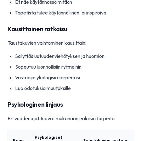
Et näe käytännössä mitään
Tapetista tulee käytännöllinen, ei inspiroiva
Kausittainen ratkaisu
Taustakuvien vaihtaminen kausittain:
Säilyttää uutuudenviehätyksen ja huomion
Sopeutuu luonnollisiin rytmeihin
Vastaa psykologisia tarpeitasi
Luo odotuksia muutoksille
Psykologinen linjaus
Eri vuodenajat tuovat mukanaan erilaisia tarpeita:
Psykologiset
Kausi
Taustakuvan vastaus