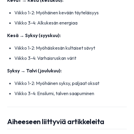
Kevät → Kesä (kesäkuu):
Viikko 1-2: Myöhäinen kevään täyteläisyys
Viikko 3-4: Alkukesän energiaa
Kesä → Syksy (syyskuu):
Viikko 1-2: Myöhäiskesän kultaiset sävyt
Viikko 3-4: Varhaisruskan värit
Syksy → Talvi (joulukuu):
Viikko 1-2: Myöhäinen syksy, paljaat oksat
Viikko 3-4: Ensilumi, talven saapuminen
Aiheeseen liittyviä artikkeleita