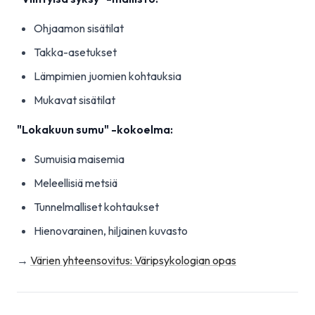
Ohjaamon sisätilat
Takka-asetukset
Lämpimien juomien kohtauksia
Mukavat sisätilat
"Lokakuun sumu" -kokoelma:
Sumuisia maisemia
Meleellisiä metsiä
Tunnelmalliset kohtaukset
Hienovarainen, hiljainen kuvasto
→
Värien yhteensovitus: Väripsykologian opas