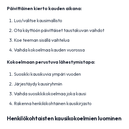
Päivittäinen kierto kauden aikana:
Luo/valitse kausimallisto
Ota käyttöön päivittäiset taustakuvan vaihdot
Koe teeman sisällä vaihtelua
Vaihda kokoelmaa kauden vuorossa
Kokoelmaan perustuva lähestymistapa:
Suosikki kausikuvia ympäri vuoden
Järjestäydy kausiryhmiin
Vaihda suosikkikokoelmaa joka kausi
Rakenna henkilökohtainen kausikirjasto
Henkilökohtaisten kausikokoelmien luominen