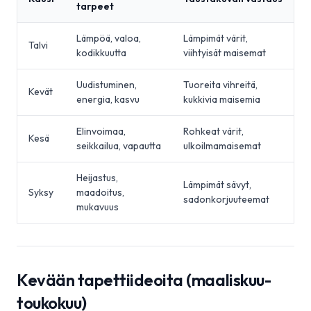
tarpeet
Lämpöä, valoa,
Lämpimät värit,
Talvi
kodikkuutta
viihtyisät maisemat
Uudistuminen,
Tuoreita vihreitä,
Kevät
energia, kasvu
kukkivia maisemia
Elinvoimaa,
Rohkeat värit,
Kesä
seikkailua, vapautta
ulkoilmamaisemat
Heijastus,
Lämpimät sävyt,
Syksy
maadoitus,
sadonkorjuuteemat
mukavuus
Kevään tapettiideoita (maaliskuu-
toukokuu)