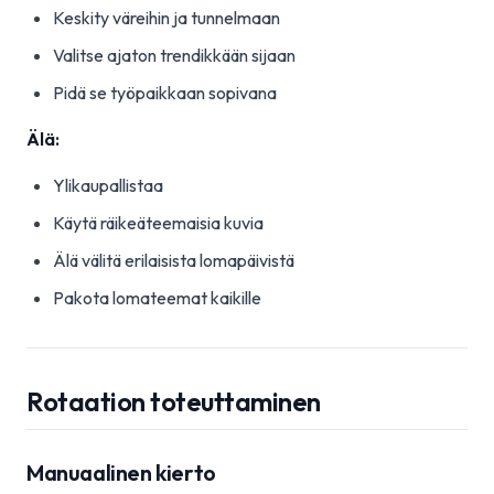
Keskity väreihin ja tunnelmaan
Valitse ajaton trendikkään sijaan
Pidä se työpaikkaan sopivana
Älä:
Ylikaupallistaa
Käytä räikeäteemaisia kuvia
Älä välitä erilaisista lomapäivistä
Pakota lomateemat kaikille
Rotaation toteuttaminen
Manuaalinen kierto