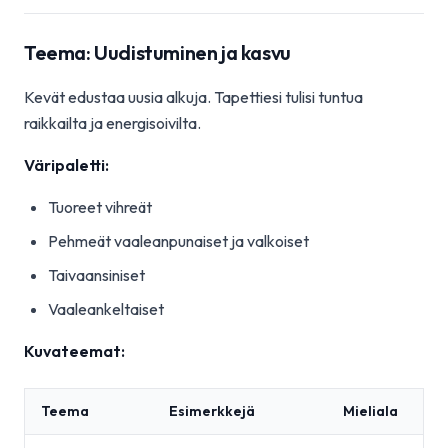
Teema: Uudistuminen ja kasvu
Kevät edustaa uusia alkuja. Tapettiesi tulisi tuntua
raikkailta ja energisoivilta.
Väripaletti:
Tuoreet vihreät
Pehmeät vaaleanpunaiset ja valkoiset
Taivaansiniset
Vaaleankeltaiset
Kuvateemat:
Teema
Esimerkkejä
Mieliala