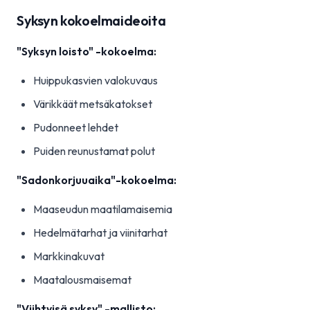
Syksyn kokoelmaideoita
"Syksyn loisto" -kokoelma:
Huippukasvien valokuvaus
Värikkäät metsäkatokset
Pudonneet lehdet
Puiden reunustamat polut
"Sadonkorjuuaika"-kokoelma:
Maaseudun maatilamaisemia
Hedelmätarhat ja viinitarhat
Markkinakuvat
Maatalousmaisemat
"Viihtyisä syksy" -mallisto: