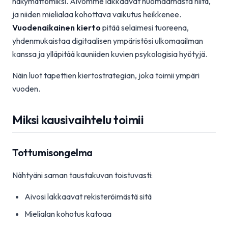
näkymättömiksi. Aivomme lakkaavat huomaamasta niitä,
ja niiden mielialaa kohottava vaikutus heikkenee.
Vuodenaikainen kierto
pitää selaimesi tuoreena,
yhdenmukaistaa digitaalisen ympäristösi ulkomaailman
kanssa ja ylläpitää kauniiden kuvien psykologisia hyötyjä.
Näin luot tapettien kiertostrategian, joka toimii ympäri
vuoden.
Miksi kausivaihtelu toimii
Tottumisongelma
Nähtyäni saman taustakuvan toistuvasti:
Aivosi lakkaavat rekisteröimästä sitä
Mielialan kohotus katoaa