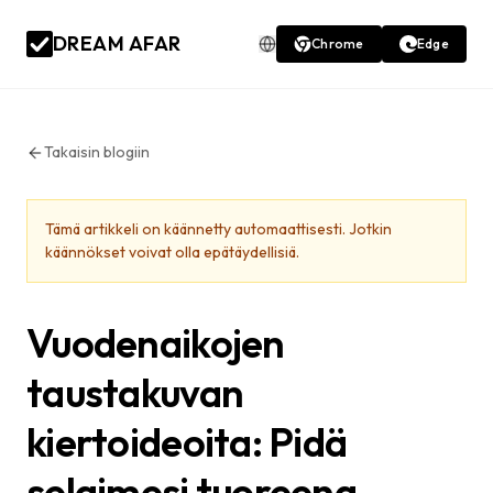
DREAM AFAR
Chrome
Edge
Takaisin blogiin
Tämä artikkeli on käännetty automaattisesti. Jotkin
käännökset voivat olla epätäydellisiä.
Vuodenaikojen
taustakuvan
kiertoideoita: Pidä
selaimesi tuoreena