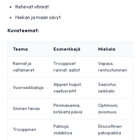
Rehevät vihreät
Hiekan ja maan sävyt
Kuvateemat:
Teema
Esimerkkejä
Mieliala
Rannat ja
Trooppiset
Vapaus,
valtameret
rannat, aallot
rentoutuminen
Alppien huiput,
Saavutus,
Vuoriseikkailuja
vaellusreitit
seikkailu
Pilvimaisemia,
Optimismi,
Sininen taivas
kirkkaita päiviä
avoimuus
Palmuja,
Eksoottinen
Trooppinen
viidakkoa
pakopaikka