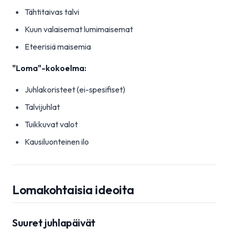
Tähtitaivas talvi
Kuun valaisemat lumimaisemat
Eteerisiä maisemia
"Loma"-kokoelma:
Juhlakoristeet (ei-spesifiset)
Talvijuhlat
Tuikkuvat valot
Kausiluonteinen ilo
Lomakohtaisia ideoita
Suuret juhlapäivät