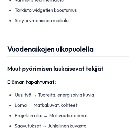
Tarkista widgetien koostumus
Säilytä yhtenäinen mieliala
Vuodenaikojen ulkopuolella
Muut pyörimisen laukaisevat tekijät
Elämän tapahtumat:
Uusi työ → Tuoreita, energisoivia kuvia
Loma → Matkakuvat, kohteet
Projektin alku → Motivaatioteemat
Saavutukset → Juhlallinen kuvasto