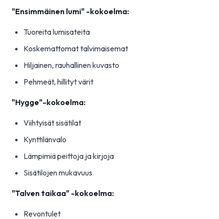
"Ensimmäinen lumi" -kokoelma:
Tuoreita lumisateita
Koskemattomat talvimaisemat
Hiljainen, rauhallinen kuvasto
Pehmeät, hillityt värit
"Hygge"-kokoelma:
Viihtyisät sisätilat
Kynttilänvalo
Lämpimiä peittoja ja kirjoja
Sisätilojen mukavuus
"Talven taikaa" -kokoelma:
Revontulet