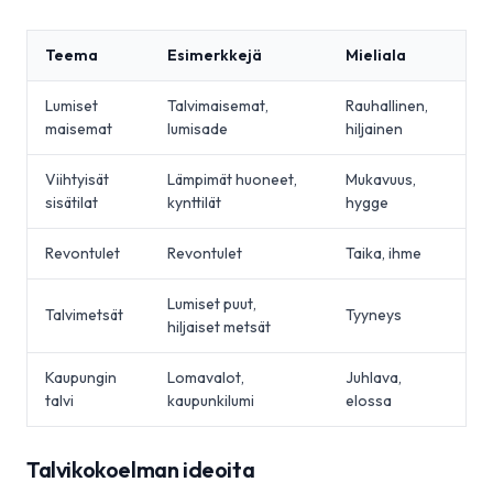
Teema
Esimerkkejä
Mieliala
Lumiset
Talvimaisemat,
Rauhallinen,
maisemat
lumisade
hiljainen
Viihtyisät
Lämpimät huoneet,
Mukavuus,
sisätilat
kynttilät
hygge
Revontulet
Revontulet
Taika, ihme
Lumiset puut,
Talvimetsät
Tyyneys
hiljaiset metsät
Kaupungin
Lomavalot,
Juhlava,
talvi
kaupunkilumi
elossa
Talvikokoelman ideoita