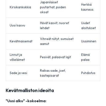
Japanilaiset
Herkkä
Kirsikankukkia
puutarhat, puiden
kauneus
oksat
Itävät kasvit, nuoret
Uudet
Uusi kasvu
lehdet
aloitukset
Vihreät niityt, sumuiset
Kevätmaisemat
Uusiminen
aamut
Linnut ja
Elämä
Pesivät, palaavat lajit
villieläimet
palaa
Raikas sade, joet,
Sade ja vesi
Puhdistus
kastepisarat
Kevätmalliston ideoita
"Uusi alku" -kokoelma: