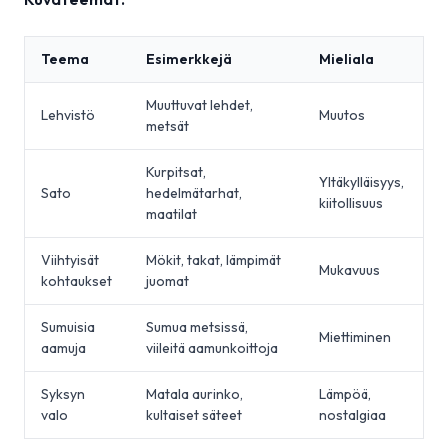
Teema
Esimerkkejä
Mieliala
Muuttuvat lehdet,
Lehvistö
Muutos
metsät
Kurpitsat,
Yltäkylläisyys,
Sato
hedelmätarhat,
kiitollisuus
maatilat
Viihtyisät
Mökit, takat, lämpimät
Mukavuus
kohtaukset
juomat
Sumuisia
Sumua metsissä,
Miettiminen
aamuja
viileitä aamunkoittoja
Syksyn
Matala aurinko,
Lämpöä,
valo
kultaiset säteet
nostalgiaa