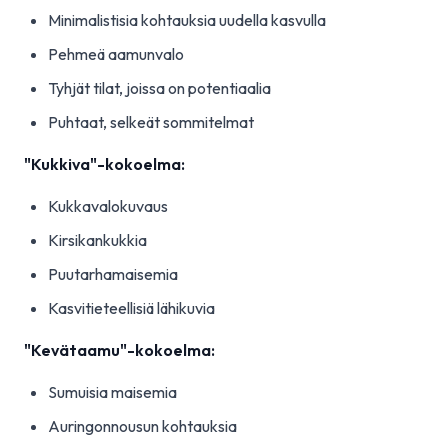
Minimalistisia kohtauksia uudella kasvulla
Pehmeä aamunvalo
Tyhjät tilat, joissa on potentiaalia
Puhtaat, selkeät sommitelmat
"Kukkiva"-kokoelma:
Kukkavalokuvaus
Kirsikankukkia
Puutarhamaisemia
Kasvitieteellisiä lähikuvia
"Kevätaamu"-kokoelma:
Sumuisia maisemia
Auringonnousun kohtauksia