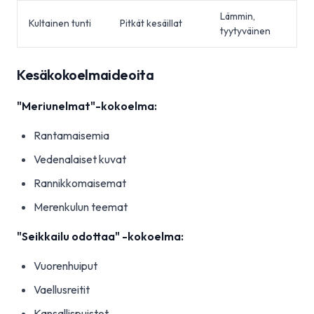
Lämmin,
Kultainen tunti
Pitkät kesäillat
tyytyväinen
Kesäkokoelmaideoita
"Meriunelmat"-kokoelma:
Rantamaisemia
Vedenalaiset kuvat
Rannikkomaisemat
Merenkulun teemat
"Seikkailu odottaa" -kokoelma:
Vuorenhuiput
Vaellusreitit
Kansallispuistot