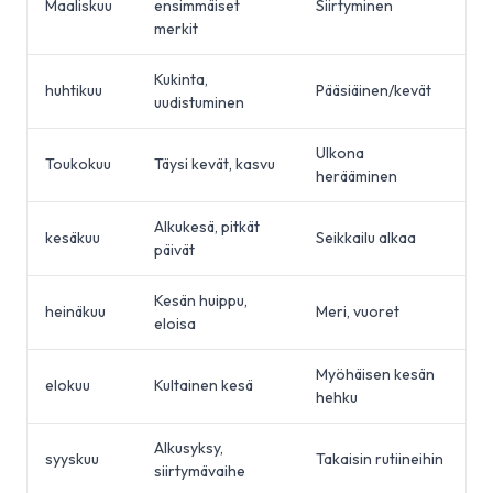
Maaliskuu
ensimmäiset
Siirtyminen
merkit
Kukinta,
huhtikuu
Pääsiäinen/kevät
uudistuminen
Ulkona
Toukokuu
Täysi kevät, kasvu
herääminen
Alkukesä, pitkät
kesäkuu
Seikkailu alkaa
päivät
Kesän huippu,
heinäkuu
Meri, vuoret
eloisa
Myöhäisen kesän
elokuu
Kultainen kesä
hehku
Alkusyksy,
syyskuu
Takaisin rutiineihin
siirtymävaihe