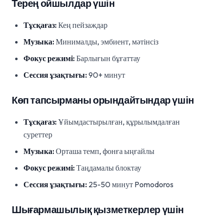
Терең ойшылдар үшін
Тұсқағаз:
Кең пейзаждар
Музыка:
Минималды, эмбиент, мәтінсіз
Фокус режимі:
Барлығын бұғаттау
Сессия ұзақтығы:
90+ минут
Көп тапсырманы орындайтындар үшін
Тұсқағаз:
Ұйымдастырылған, құрылымдалған
суреттер
Музыка:
Орташа темп, фонға ыңғайлы
Фокус режимі:
Таңдамалы блоктау
Сессия ұзақтығы:
25-50 минут Pomodoros
Шығармашылық қызметкерлер үшін