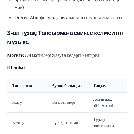
жоқ)
Dream Afar фокустау режимі тапсырманы еске салады
3-ші тұзақ: Тапсырмаға сәйкес келмейтін
музыка
Мәселе:
Ән мәтіндері жазуға кедергі келтіреді
Шешімі:
Тапсырма
Аулақ болыңыз
Таңдау
Аспаптық,
Жазу
Ән мәтіндері
эйбименттік
Тұрақты
Кодтау
Тұрақсыз темп
электронды