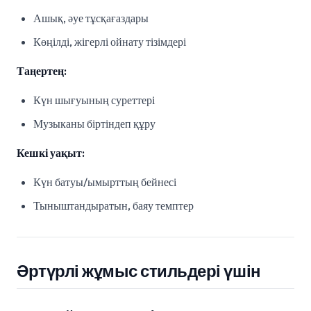
Ашық, әуе тұсқағаздары
Көңілді, жігерлі ойнату тізімдері
Таңертең:
Күн шығуының суреттері
Музыканы біртіндеп құру
Кешкі уақыт:
Күн батуы/ымырттың бейнесі
Тыныштандыратын, баяу темптер
Әртүрлі жұмыс стильдері үшін