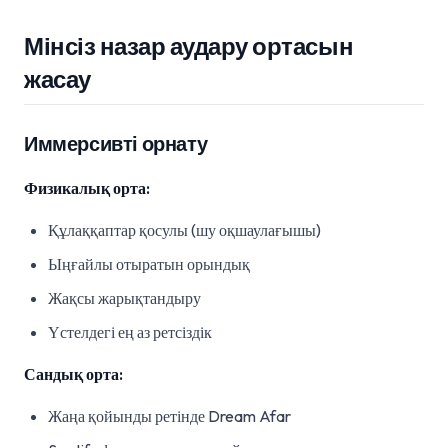
Мінсіз назар аудару ортасын
жасау
Иммерсивті орнату
Физикалық орта:
Құлаққаптар қосулы (шу оқшаулағышы)
Ыңғайлы отыратын орындық
Жақсы жарықтандыру
Үстелдегі ең аз ретсіздік
Сандық орта:
Жаңа қойынды ретінде Dream Afar