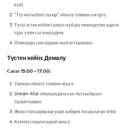
күй)
"Түстен кейінгі назар" ойнату тізіміне өзгерту
Түскі астан кейінгі көңіл-күйдің төмендеуіне қарсы
тұру үшін сәл көңілдірек
Помодоро циклдарын жалғастырыңыз
Түстен кейін: Демалу
Сағат 15:00 - 17:00:
Тыныш ойнату тізіміне ауысу
Dream Afar ойынындағы күн батуы/мұхит
тұсқағаздары
Жеңіл тапсырмалар үшін көбірек босаңсыған зейін
Күннің соңына қарай ауысу