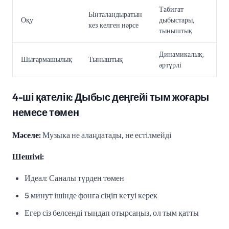
Табиғат
Ынталандыратын
Оқу
дыбыстары,
кез келген нәрсе
тыныштық
Динамикалық,
Шығармашылық
Тыныштық
әртүрлі
4-ші қателік: Дыбыс деңгейі тым жоғары
немесе төмен
Мәселе:
Музыка не алаңдатады, не естілмейді
Шешімі:
Идеал: Саналы түрден төмен
5 минут ішінде фонға сіңіп кетуі керек
Егер сіз белсенді тыңдап отырсаңыз, ол тым қатты