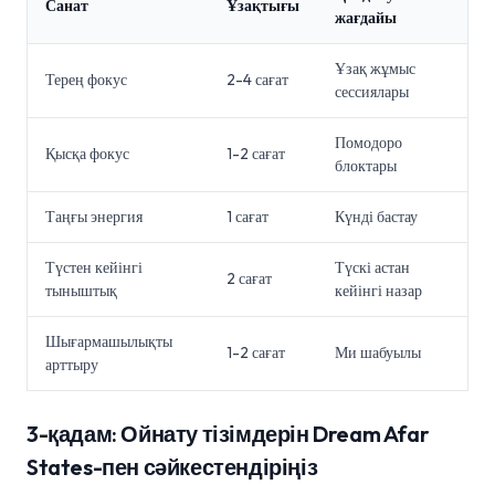
Санат
Ұзақтығы
жағдайы
Ұзақ жұмыс
Терең фокус
2-4 сағат
сессиялары
Помодоро
Қысқа фокус
1-2 сағат
блоктары
Таңғы энергия
1 сағат
Күнді бастау
Түстен кейінгі
Түскі астан
2 сағат
тыныштық
кейінгі назар
Шығармашылықты
1-2 сағат
Ми шабуылы
арттыру
3-қадам: Ойнату тізімдерін Dream Afar
States-пен сәйкестендіріңіз