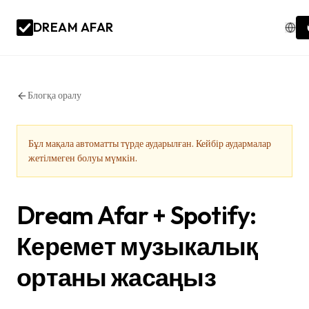
DREAM AFAR
Блогқа оралу
Бұл мақала автоматты түрде аударылған. Кейбір аудармалар
жетілмеген болуы мүмкін.
Dream Afar + Spotify:
Керемет музыкалық
ортаны жасаңыз