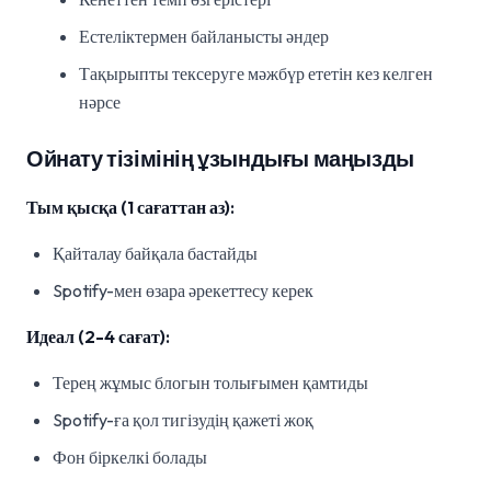
Естеліктермен байланысты әндер
Тақырыпты тексеруге мәжбүр ететін кез келген
нәрсе
Ойнату тізімінің ұзындығы маңызды
Тым қысқа (1 сағаттан аз):
Қайталау байқала бастайды
Spotify-мен өзара әрекеттесу керек
Идеал (2-4 сағат):
Терең жұмыс блогын толығымен қамтиды
Spotify-ға қол тигізудің қажеті жоқ
Фон біркелкі болады