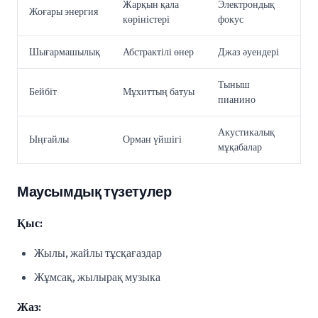
Жарқын қала
Электрондық
Жоғары энергия
көріністері
фокус
Шығармашылық
Абстрактілі өнер
Джаз әуендері
Тыныш
Бейбіт
Мұхиттың батуы
пианино
Акустикалық
Ыңғайлы
Орман үйшігі
мұқабалар
Маусымдық түзетулер
Қыс:
Жылы, жайлы тұсқағаздар
Жұмсақ, жылырақ музыка
Жаз: