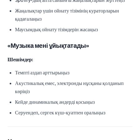
Spotify-дың апта сайынғы жаңалықтарын зерттеңіз
Жаңалықтар үшін ойнату тізімінің кураторларын
қадағалаңыз
Маусымдық ойнату тізімдерін жасаңыз
«Музыка мені ұйықтатады»
Шешімдер:
Темпті аздап арттырыңыз
Акустикалық емес, электронды нұсқаны қолданып
көріңіз
Кейде динамикалық әндерді қосыңыз
Серуендеп, сергек күш-қуатпен оралыңыз