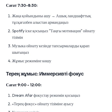
Сағат 7:30-8:30:
Жаңа қойындыны ашу → Ашық ландшафттық
тұсқағазбен алыстан армандаңыз
Spotify іске қосыңыз: "Таңғы мотивация" ойнату
тізімін
Музыка ойнату кезінде тапсырмаларды қарап
шығыңыз
Жұмыс режиміне көшу
Терең жұмыс: Иммерсивті фокус
Сағат 9:00 - 12:00:
Dream Afar фокустау режимін қосыңыз
«Терең фокус» ойнату тізіміне ауысу