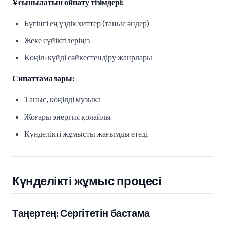
Ұсынылатын ойнату тізімдері:
Бүгінгі ең үздік хиттер (таныс әндер)
Жеке сүйіктілеріңіз
Көңіл-күйді сәйкестендіру жанрлары
Сипаттамалары:
Таныс, көңілді музыка
Жоғары энергия қолайлы
Күнделікті жұмысты жағымды етеді
Күнделікті жұмыс процесі
Таңертең: Сергітетін бастама