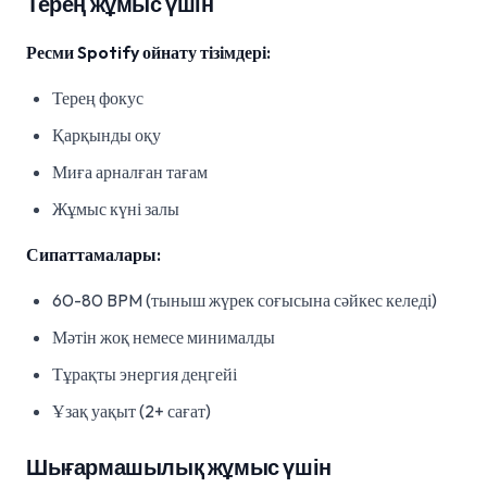
Терең жұмыс үшін
Ресми Spotify ойнату тізімдері:
Терең фокус
Қарқынды оқу
Миға арналған тағам
Жұмыс күні залы
Сипаттамалары:
60-80 BPM (тыныш жүрек соғысына сәйкес келеді)
Мәтін жоқ немесе минималды
Тұрақты энергия деңгейі
Ұзақ уақыт (2+ сағат)
Шығармашылық жұмыс үшін