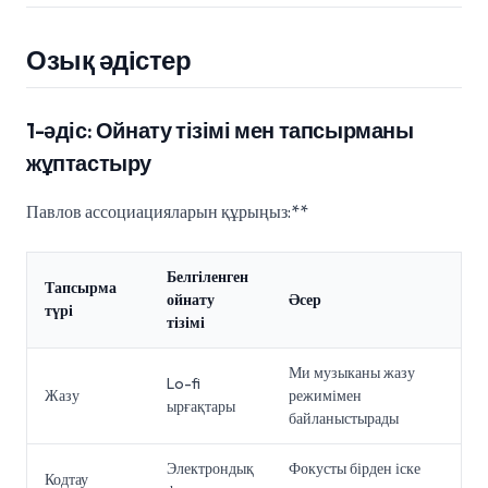
Озық әдістер
1-әдіс: Ойнату тізімі мен тапсырманы
жұптастыру
Павлов ассоциацияларын құрыңыз:**
Белгіленген
Тапсырма
ойнату
Әсер
түрі
тізімі
Ми музыканы жазу
Lo-fi
Жазу
режимімен
ырғақтары
байланыстырады
Электрондық
Фокусты бірден іске
Кодтау