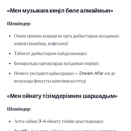
«Мен музыкаға көңіл бөле алмаймын»
Шешімдер:
Оның орнына қоршаған орта дыбыстарын қолданып
көріңіз (жаңбыр, кофехана)
Табиғат дыбыстарын пайдаланыңыз
Бинаральды ырғақтарды қолданып көріңіз
Немесе үнсіздікті қабылдаңыз — Dream Afar әлі де
визуалды фокусты қамтамасыз етеді
«Мен ойнату тізімдерімнен шаршадым»
Шешімдер:
Апта сайын 3-4 ойнату тізімін ауыстырыңыз