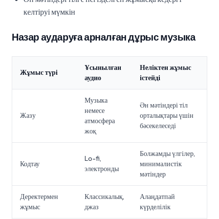
келтіруі мүмкін
Назар аударуға арналған дұрыс музыка
Ұсынылған
Неліктен жұмыс
Жұмыс түрі
аудио
істейді
Музыка
Ән мәтіндері тіл
немесе
Жазу
орталықтары үшін
атмосфера
бәсекелеседі
жоқ
Болжамды үлгілер,
Lo-fi,
Кодтау
минималистік
электронды
мәтіндер
Деректермен
Классикалық,
Алаңдатпай
жұмыс
джаз
күрделілік