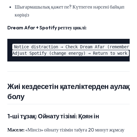
Шығармашылық қажет пе? Күтпеген нәрсені байқап
көріңіз
Dream Afar + Spotify реттеу циклі:
Notice distraction → Check Dream Afar (remember tas
Жиі кездесетін қателіктерден аулақ
болу
1-ші тұзақ: Ойнату тізімі: Қоян ін
Мәселе:
«Мінсіз» ойнату тізімін табуға 20 минут жұмсау