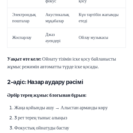
фокус
қосу
Электрондық
Акустикалық
Күн тәртібін жағымды
пошталар
мұқабалар
етеді
Джаз
Жоспарлау
Ойлау музыкасы
әуендері
Уақыт өте келе:
Ойнату тізімін іске қосу байланысты
жұмыс режимін автоматты түрде іске қосады.
2-әдіс: Назар аудару рәсімі
Әрбір терең жұмыс блогынан бұрын:
Жаңа қойынды ашу → Алыстан арманды көру
3 рет терең тыныс алыңыз
Фокустық ойнатуды бастау