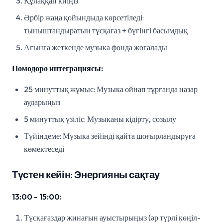
Құлаққап киіңіз
Әрбір жаңа қойындыда көрсетіледі:
тыныштандыратын тұсқағаз + бүгінгі басымдық
Ағынға жеткенде музыка фонда жоғалады
Помодоро интеграциясы:
25 минуттық жұмыс: Музыка ойнап тұрғанда назар
аударыңыз
5 минуттық үзіліс: Музыканы кідірту, созылу
Түйіндеме: Музыка зейінді қайта шоғырландыруға
көмектеседі
Түстен кейін: Энергияны сақтау
13:00 - 15:00:
Түсқағаздар жинағын ауыстырыңыз (әр түрлі көңіл-