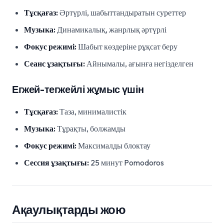
Тұсқағаз:
Әртүрлі, шабыттандыратын суреттер
Музыка:
Динамикалық, жанрлық әртүрлі
Фокус режимі:
Шабыт көздеріне рұқсат беру
Сеанс ұзақтығы:
Айнымалы, ағынға негізделген
Егжей-тегжейлі жұмыс үшін
Тұсқағаз:
Таза, минималистік
Музыка:
Тұрақты, болжамды
Фокус режимі:
Максималды блоктау
Сессия ұзақтығы:
25 минут Pomodoros
Ақаулықтарды жою