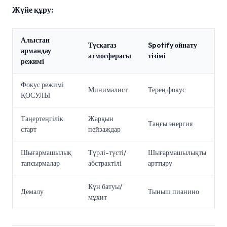
Жүйе құру:
Алыстан
Түсқағаз
Spotify ойнату
армандау
атмосферасы
тізімі
режимі
Фокус режимі
Минималист
Терең фокус
ҚОСУЛЫ
Таңертеңгілік
Жарқын
Таңғы энергия
старт
пейзаждар
Шығармашылық
Түрлі-түсті/
Шығармашылықты
тапсырмалар
абстрактілі
арттыру
Күн батуы/
Демалу
Тыныш пианино
мұхит