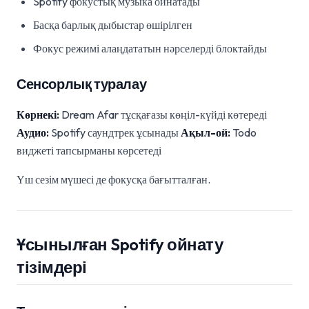
Spotify фокустық музыка ойнатады
Басқа барлық дыбыстар өшірілген
Фокус режимі алаңдататын нәрселерді блоктайды
Сенсорлық туралау
Көрнекі:
Dream Afar тұсқағазы көңіл-күйді көтереді
Аудио:
Spotify саундтрек ұсынады
Ақыл-ой:
Todo
виджеті тапсырманы көрсетеді
Үш сезім мүшесі де фокусқа бағытталған.
Ұсынылған Spotify ойнату
тізімдері