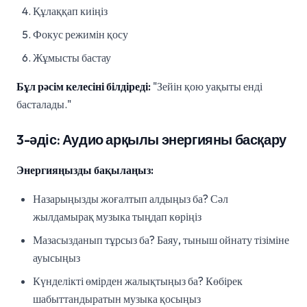
Құлаққап киіңіз
Фокус режимін қосу
Жұмысты бастау
Бұл рәсім келесіні білдіреді:
"Зейін қою уақыты енді
басталады."
3-әдіс: Аудио арқылы энергияны басқару
Энергияңызды бақылаңыз:
Назарыңызды жоғалтып алдыңыз ба? Сәл
жылдамырақ музыка тыңдап көріңіз
Мазасызданып тұрсыз ба? Баяу, тыныш ойнату тізіміне
ауысыңыз
Күнделікті өмірден жалықтыңыз ба? Көбірек
шабыттандыратын музыка қосыңыз