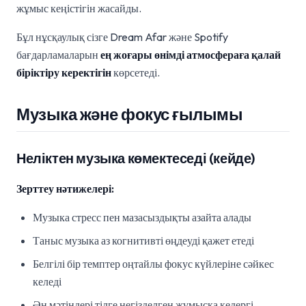
жұмыс кеңістігін жасайды.
Бұл нұсқаулық сізге Dream Afar және Spotify
бағдарламаларын
ең жоғары өнімді атмосфераға қалай
біріктіру керектігін
көрсетеді.
Музыка және фокус ғылымы
Неліктен музыка көмектеседі (кейде)
Зерттеу нәтижелері:
Музыка стресс пен мазасыздықты азайта алады
Таныс музыка аз когнитивті өңдеуді қажет етеді
Белгілі бір темптер оңтайлы фокус күйлеріне сәйкес
келеді
Ән мәтіндері тілге негізделген жұмысқа кедергі