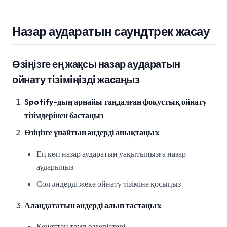
Назар аударатын саундтрек жасау
Өзіңізге ең жақсы назар аударатын
ойнату тізіміңізді жасаңыз
Spotify-дың арнайы таңдалған фокустық ойнату
тізімдерінен бастаңыз
Өзіңізге ұнайтын әндерді анықтаңыз:
Ең көп назар аударатын уақытыңызға назар
аударыңыз
Сол әндерді жеке ойнату тізіміне қосыңыз
Алаңдататын әндерді алып тастаңыз:
Кенеттен темп өзгерістері