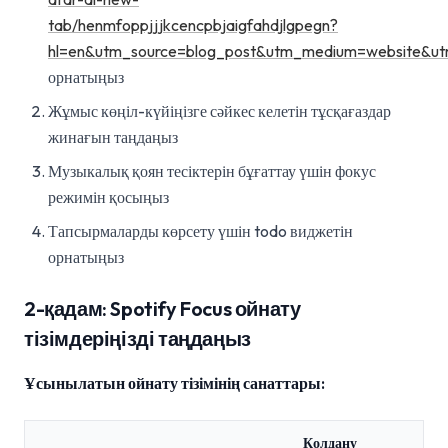
tab/henmfoppjjjkcencpbjaigfahdjlgpegn?
hl=en&utm_source=blog_post&utm_medium=website&ut
орнатыңыз
Жұмыс көңіл-күйіңізге сәйкес келетін тұсқағаздар
жинағын таңдаңыз
Музыкалық қоян тесіктерін бұғаттау үшін фокус
режимін қосыңыз
Тапсырмаларды көрсету үшін todo виджетін
орнатыңыз
2-қадам: Spotify Focus ойнату
тізімдеріңізді таңдаңыз
Ұсынылатын ойнату тізімінің санаттары:
Қолдану