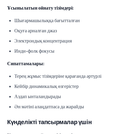
Ұсынылатын ойнату тізімдері:
Шығармашылыққа бағытталған
Оқуға арналған джаз
Электрондық концентрация
Инди-фолк фокусы
Сипаттамалары:
Терең жұмыс тізімдеріне қарағанда әртүрлі
Кейбір динамикалық өзгерістер
Аздап ынталандырады
Ән мәтіні алаңдатпаса да жарайды
Күнделікті тапсырмалар үшін