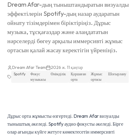
Dream Afar-дың тыныштандыратын визуалды
эффектілерін Spotify-дың назар аударатын
ойнату тізімдерімен біріктіріңіз. Дұрыс
музыка, тұсқағаздар және алаңдататын
нәрселерді бөгеу арқылы иммерсивті жұмыс
ортасын қалай жасау керектігін үйреніңіз.
Dream Afar Team
2026 ж. 11 қаңтар
Spotify
Фокус
Өнімділік
Қоршаған
Жұмыс
Шоғырлану
музыкасы
орта
ортасы
Дұрыс орта жұмысты өзгертеді. Dream Afar визуалды
тыныштық әкеледі. Spotify аудио фокусты әкеледі. Бірге
олар ағынды күйге жетуге көмектесетін иммерсивті