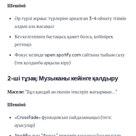
Шешімі:
Әр түрлі жұмыс түрлеріне арналған 3-4 ойнату тізімін
алдын ала жасаңыз
Кез келгенінен бастаңыз; қажет болса, кейінірек
реттеңіз
Фокус кезінде open.spotify.com сайтына тыйым салу
(тек қолданба арқылы кіру)
2-ші тұзақ: Музыканы кейінге қалдыру
Мәселе:
"Бұл қандай ән екенін тексеріп жатырмын..."
Шешімі:
«Crossfade» функциясын пайдаланыңыз (тегіс
ауысулар)
Spotify-дың "Фокус" режимін қосыңыз (ұсыныстар