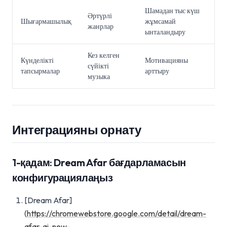
Шамадан тыс күш
Әртүрлі
Шығармашылық
жұмсамай
жанрлар
ынталандыру
Кез келген
Күнделікті
Мотивацияны
сүйікті
тапсырмалар
арттыру
музыка
Интеграцияны орнату
1-қадам: Dream Afar бағдарламасын
конфигурациялаңыз
[Dream Afar]
(
https://chromewebstore.google.com/detail/dream-
afar-ai-new-