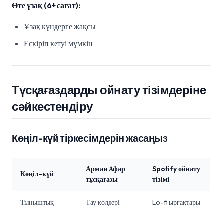
Өте ұзақ (6+ сағат):
Ұзақ күндерге жақсы
Ескіріп кетуі мүмкін
Түсқағаздарды ойнату тізімдеріне
сәйкестендіру
Көңіл-күй тіркесімдерін жасаңыз
Арман Афар
Spotify ойнату
Көңіл-күй
тұсқағазы
тізімі
Тыныштық
Тау көлдері
Lo-fi ырғақтары