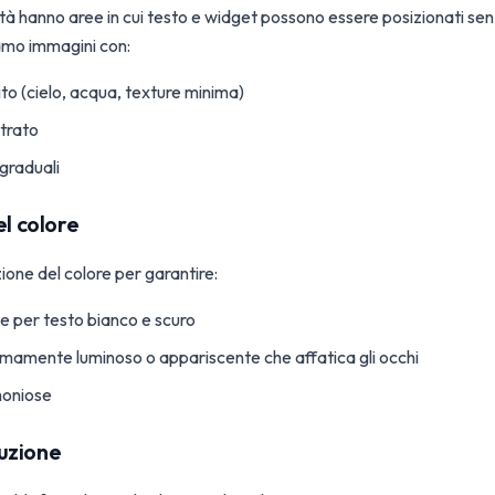
lità hanno aree in cui testo e widget possono essere posizionati s
amo immagini con:
to (cielo, acqua, texture minima)
trato
 graduali
el colore
ione del colore per garantire:
te per testo bianco e scuro
mamente luminoso o appariscente che affatica gli occhi
moniose
luzione