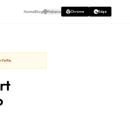
Home
Blog
Italiano
Chrome
Edge
rfette.
rt
o