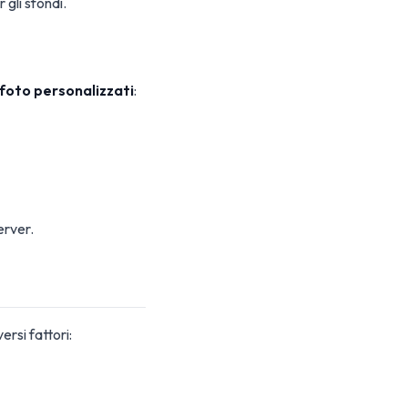
gli sfondi.
 foto personalizzati
:
erver.
rsi fattori: