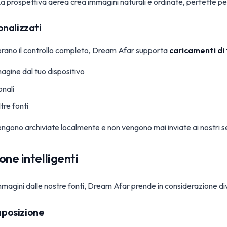
a prospettiva aerea crea immagini naturali e ordinate, perfette per 
nalizzati
derano il controllo completo, Dream Afar supporta
caricamenti di
agine dal tuo dispositivo
onali
tre fonti
ngono archiviate localmente e non vengono mai inviate ai nostri s
ione intelligenti
agini dalle nostre fonti, Dream Afar prende in considerazione dive
omposizione