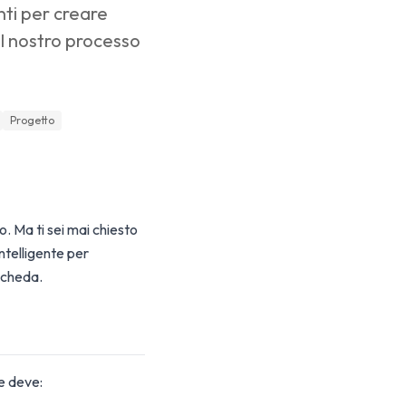
nti per creare
ul nostro processo
Progetto
. Ma ti sei mai chiesto
ntelligente per
 scheda.
e deve: