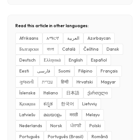
Read this article in other languages:
Afrikaans
አማርኛ
العربية
Azərbaycan
Български
বাংলা
Català
Čeština
Dansk
Deutsch
Ελληνικά
English
Español
Eesti
فارسی
Suomi
Filipino
Français
ગુજરાતી
עברית
हिन्दी
Hrvatski
Magyar
Íslenska
Italiano
日本語
ქართული
Қазақша
ಕನ್ನಡ
한국어
Lietuvių
Latviešu
മലയാളം
मराठी
Melayu
Nederlands
Norsk
ਪੰਜਾਬੀ
Polski
Português
Português (Brasil)
Română