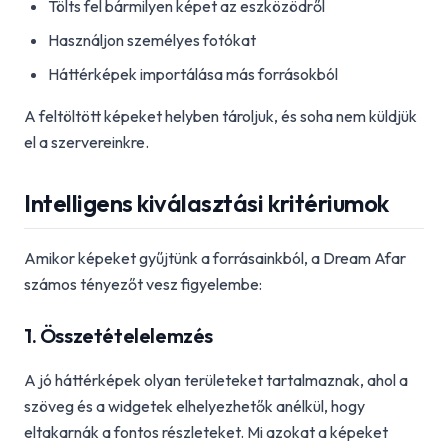
Tölts fel bármilyen képet az eszközödről
Használjon személyes fotókat
Háttérképek importálása más forrásokból
A feltöltött képeket helyben tároljuk, és soha nem küldjük
el a szervereinkre.
Intelligens kiválasztási kritériumok
Amikor képeket gyűjtünk a forrásainkból, a Dream Afar
számos tényezőt vesz figyelembe:
1. Összetételelemzés
A jó háttérképek olyan területeket tartalmaznak, ahol a
szöveg és a widgetek elhelyezhetők anélkül, hogy
eltakarnák a fontos részleteket. Mi azokat a képeket