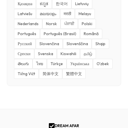
Қазақша
ಕನ್ನಡ
한국어
Lietuvių
Latviešu
മലയാളം
मराठी
Melayu
Nederlands
Norsk
ਪੰਜਾਬੀ
Polski
Português
Português (Brasil)
Română
Русский
Slovenčina
Slovenščina
Shqip
Српски
Svenska
Kiswahili
தமிழ்
తెలుగు
ไทย
Türkçe
Українська
O'zbek
Tiếng Việt
简体中文
繁體中文
DREAM AFAR