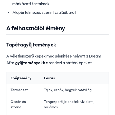
márkázott tartalmak
Alapértelmezés szerint családbarát
A felhasználói élmény
Tapétagyűjtemények
A véletlenszerű képek megjelenítése helyett a Dream
Afar
gyűjteményekbe
rendezi a háttérképeket:
Gyűjtemény
Leírás
Természet
Tájak, erdők, hegyek, vadvilág
Óceán és
Tengerparti jelenetek, víz alatti,
strand
hullámok