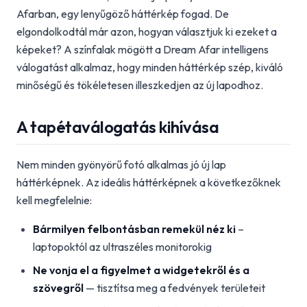
Afarban, egy lenyűgöző háttérkép fogad. De
elgondolkodtál már azon, hogyan választjuk ki ezeket a
képeket? A színfalak mögött a Dream Afar intelligens
válogatást alkalmaz, hogy minden háttérkép szép, kiváló
minőségű és tökéletesen illeszkedjen az új lapodhoz.
A tapétaválogatás kihívása
Nem minden gyönyörű fotó alkalmas jó új lap
háttérképnek. Az ideális háttérképnek a következőknek
kell megfelelnie:
Bármilyen felbontásban remekül néz ki
–
laptopoktól az ultraszéles monitorokig
Ne vonja el a figyelmet a widgetekről és a
szövegről
— tisztítsa meg a fedvények területeit