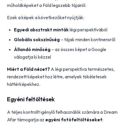
műholdképeket a Föld legszebb tájairól.
Ezek a képek a következőket nyújtják:
Egyedi absztrakt minták
légi perspektívából
Globális sokszínűség
– tájak minden kontinensről
Állandó minőség
– az összes képet a Google
válogatja ki kézzel
Miért a Föld nézet?
A légi perspektíva természetes,
rendezett képeket hoz létre, amelyek tökéletesek
háttérképekhez.
Egyéni feltöltések
A teljes kontrollt igénylő felhasználók számára a Dream
Afar támogatja az
egyéni fotófeltöltéseket
: