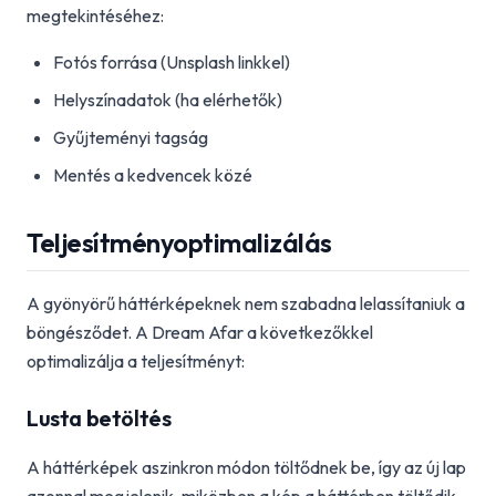
megtekintéséhez:
Fotós forrása (Unsplash linkkel)
Helyszínadatok (ha elérhetők)
Gyűjteményi tagság
Mentés a kedvencek közé
Teljesítményoptimalizálás
A gyönyörű háttérképeknek nem szabadna lelassítaniuk a
böngésződet. A Dream Afar a következőkkel
optimalizálja a teljesítményt:
Lusta betöltés
A háttérképek aszinkron módon töltődnek be, így az új lap