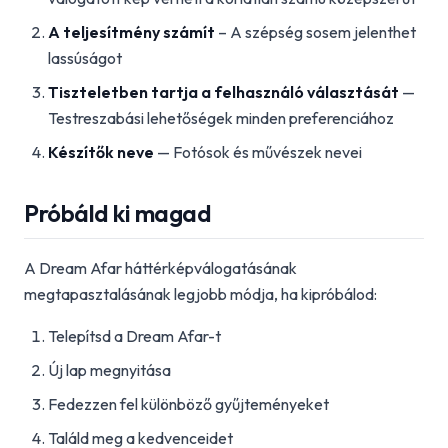
A teljesítmény számít
– A szépség sosem jelenthet
lassúságot
Tiszteletben tartja a felhasználó választását
—
Testreszabási lehetőségek minden preferenciához
Készítők neve
— Fotósok és művészek nevei
Próbáld ki magad
A Dream Afar háttérképválogatásának
megtapasztalásának legjobb módja, ha kipróbálod:
Telepítsd a Dream Afar-t
Új lap megnyitása
Fedezzen fel különböző gyűjteményeket
Találd meg a kedvenceidet