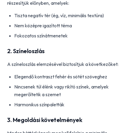
részesítjük előnyben, amelyek:
Tiszta negatív tér (ég, víz, minimális textúra)
Nem középre igazított téma
Fokozatos színátmenetek
2. Színeloszlás
A színeloszlás elemzésével biztosítjuk a következőket:
Elegendő kontraszt fehér és sötét szöveghez
Nincsenek túl élénk vagy rikító színek, amelyek
megerőltetik a szemet
Harmonikus színpaletták
3. Megoldási követelmények