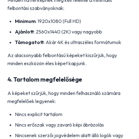
Minden háttérképnek meg kell felelnie a minimális
felbontási szabványoknak:
Minimum
: 1920x1080 (Full HD)
Ajánlott
: 2560x1440 (2K) vagy nagyobb
Támogatott
: Akár 4K és ultraszéles formátumok
Az alacsonyabb felbontású képeket kiszűrjük, hogy
minden eszközön éles képet kapjunk.
4. Tartalom megfelelősége
A képeket szűrjük, hogy minden felhasználó számára
megfelelőek legyenek:
Nincs explicit tartalom
Nincs erőszak vagy zavaró képi ábrázolás
Nincsenek szerzői jogvédelem alatt álló logók vagy