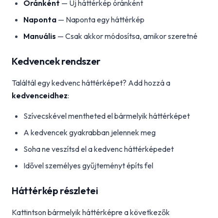
Óránként
— Új háttérkép óránként
Naponta
— Naponta egy háttérkép
Manuális
— Csak akkor módosítsa, amikor szeretné
Kedvencek rendszer
Találtál egy kedvenc háttérképet? Add hozzá a
kedvenceidhez
:
Szívecskével mentheted el bármelyik háttérképet
A kedvencek gyakrabban jelennek meg
Soha ne veszítsd el a kedvenc háttérképedet
Idővel személyes gyűjteményt építs fel
Háttérkép részletei
Kattintson bármelyik háttérképre a következők