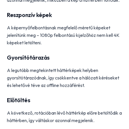
azonnal megjelenik, miközben a kép a háttérben töltődik.
Reszponzív képek
A képernyőfelbontásnak megfelelő méretű képeket
jelenítünk meg – 1080p felbontású kijelzőhöz nem kell 4K
képeket letölteni.
Gyorsítótárazás
A legutóbb megtekintett háttérképek helyben
gyorsítótárazódnak, így csökkentve a hálózati kéréseket
és lehetővé téve az offline hozzáférést.
Előtöltés
A következő, rotációban lévő háttérkép előre betöltődik a
háttérben, így váltáskor azonnal megjelenik.