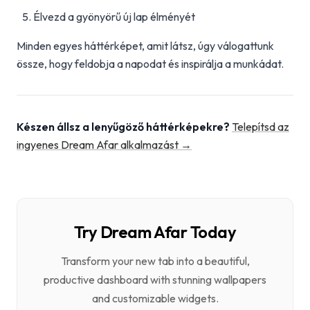
Élvezd a gyönyörű új lap élményét
Minden egyes háttérképet, amit látsz, úgy válogattunk
össze, hogy feldobja a napodat és inspirálja a munkádat.
Készen állsz a lenyűgöző háttérképekre?
Telepítsd az
ingyenes Dream Afar alkalmazást →
Try Dream Afar Today
Transform your new tab into a beautiful,
productive dashboard with stunning wallpapers
and customizable widgets.