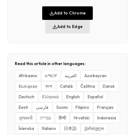
Add to Chrome
Add to Edge
Read this article in other languages:
Afrikaans
አማርኛ
العربية
Azərbaycan
Български
বাংলা
Català
Čeština
Dansk
Deutsch
Ελληνικά
English
Español
Eesti
فارسی
Suomi
Filipino
Français
ગુજરાતી
עברית
हिन्दी
Hrvatski
Indonesia
Íslenska
Italiano
日本語
ქართული