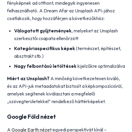
fényképnek ad otthont, mindegyik ingyenesen
felhasználható. A Dream Afar az Unsplash API-jához
csatlakozik, hogy hozzáférjen a következőkhöz:
Válogatott gyűjtemények
, melyeket az Unsplash
szerkesztői csapata ellenőrzött
Kategóriaspecifikus képek
(természet, építészet,
absztrakt stb.)
Nagy felbontású letöltések
kijelzőkre optimalizálva
Miért az Unsplash?
A minőség következetesen kiváló,
és az API-juk metaadatokat biztosít a képkompozícióról,
amelyek segítenek kiválasztani a megfelelő
„szövegterületekkel” rendelkező háttérképeket.
Google Föld nézet
A
Google Earth nézet
egyedi perspektívát kínál –