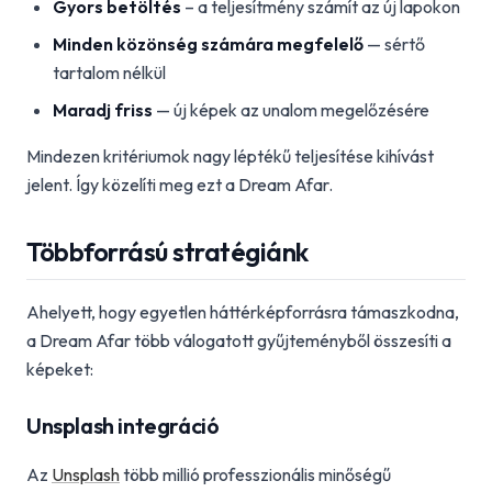
Gyors betöltés
– a teljesítmény számít az új lapokon
Minden közönség számára megfelelő
— sértő
tartalom nélkül
Maradj friss
— új képek az unalom megelőzésére
Mindezen kritériumok nagy léptékű teljesítése kihívást
jelent. Így közelíti meg ezt a Dream Afar.
Többforrású stratégiánk
Ahelyett, hogy egyetlen háttérképforrásra támaszkodna,
a Dream Afar több válogatott gyűjteményből összesíti a
képeket:
Unsplash integráció
Az
Unsplash
több millió professzionális minőségű