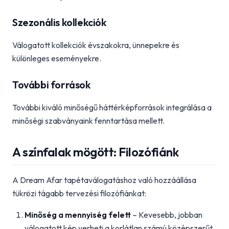
Szezonális kollekciók
Válogatott kollekciók évszakokra, ünnepekre és
különleges eseményekre.
További források
További kiváló minőségű háttérképforrások integrálása a
minőségi szabványaink fenntartása mellett.
A színfalak mögött: Filozófiánk
A Dream Afar tapétaválogatáshoz való hozzáállása
tükrözi tágabb tervezési filozófiánkat:
Minőség a mennyiség felett
– Kevesebb, jobban
válogatott kép verheti a korlátlan számú középszerűt