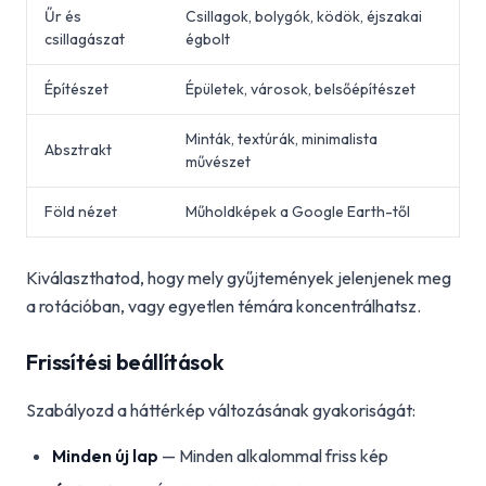
Űr és
Csillagok, bolygók, ködök, éjszakai
csillagászat
égbolt
Építészet
Épületek, városok, belsőépítészet
Minták, textúrák, minimalista
Absztrakt
művészet
Föld nézet
Műholdképek a Google Earth-től
Kiválaszthatod, hogy mely gyűjtemények jelenjenek meg
a rotációban, vagy egyetlen témára koncentrálhatsz.
Frissítési beállítások
Szabályozd a háttérkép változásának gyakoriságát:
Minden új lap
— Minden alkalommal friss kép