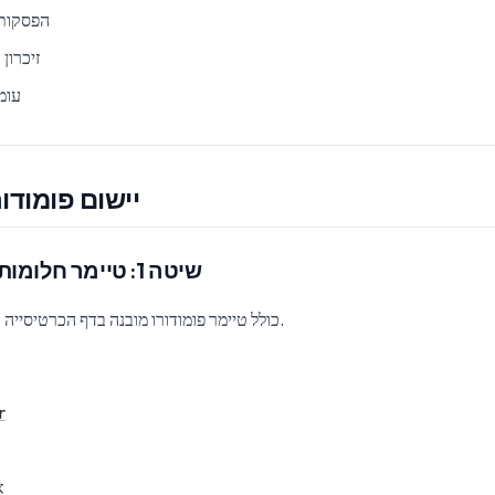
הפסקות 
זיכרון
עומ
יישום פומודו
שיטה 1: טיימר חלומות למרחקים (מומלץ)
Dream Afar כולל טיימר פומודורו מובנה בדף הכרטיסייה החדשה שלך.
r
א