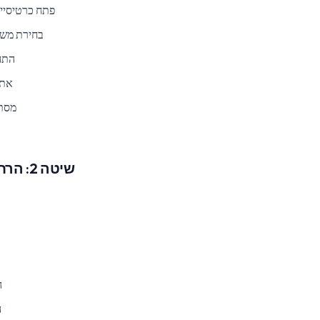
פתח כרטיסיי
בחירת משי
התחלת
אתר
מסתי
שיטה 2: הרחבות טיימר ייעודיות
ה
ה