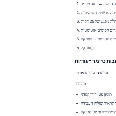
ה חדשה → ראה טיימר
מה מרשימת המשימות
 מפגש של 25 דקות
ים חסומים אוטומטית
ים הטיימר → הפסקה
לַחֲזוֹר עַל
מרינרה: עוזר פומודורו
תכונות:
תזמון פומודורו קפדני
תראות שולחן העבודה
יסטוריה וסטטיסטיקה