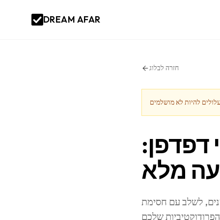
DREAM AFAR
חזרה לבלוג
דפדפן:
עה מלא
נים, לשלב עם חסימת