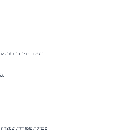
טכניקת פומודורו עזרה למ
לקבלת פרודוקטיביות מרבית.
מד