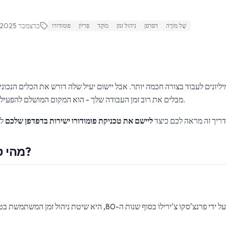
31 בדצמבר 2025
שֶׁל מוֹרֶה
דפדפן
ניהול זמן
מוֹקֵד
פִּריוֹן
פומודורו
יליונים לעבוד בצורה חכמה יותר. אבל יישום יעיל שלה דורש את הכלים הנכונ
מבלים את רוב זמן העבודה שלך - הוא המקום המושלם להפעיל את מערכת הפומודורו שלך.
ריך זה מראה לכם כיצד
ליישם את טכניקת פומודורו ישירות בדפדפן שלכם
מהי טכניקת פומודורו?
טכניקת פומודורו, שנוצרה על ידי פרנצ'סקו צ'ירילו בסוף שנות ה-80, הי