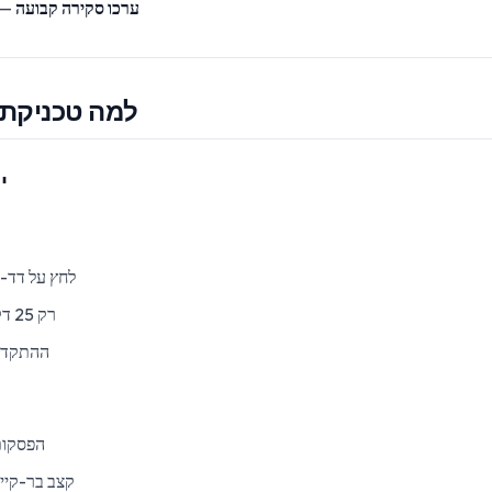
ערכו סקירה קבועה
— 
למה טכניקת פ
י
לחץ על דד-ל
"רק 25 דקות" מרגישה אפשרית
ההתקדמו
הפסקות 
קצב בר-קיי