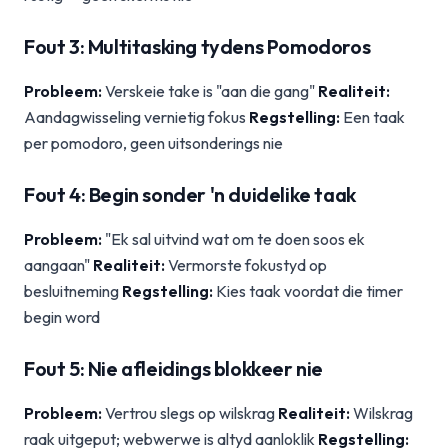
Fout 3: Multitasking tydens Pomodoros
Probleem:
Verskeie take is "aan die gang"
Realiteit:
Aandagwisseling vernietig fokus
Regstelling:
Een taak
per pomodoro, geen uitsonderings nie
Fout 4: Begin sonder 'n duidelike taak
Probleem:
"Ek sal uitvind wat om te doen soos ek
aangaan"
Realiteit:
Vermorste fokustyd op
besluitneming
Regstelling:
Kies taak voordat die timer
begin word
Fout 5: Nie afleidings blokkeer nie
Probleem:
Vertrou slegs op wilskrag
Realiteit:
Wilskrag
raak uitgeput; webwerwe is altyd aanloklik
Regstelling: