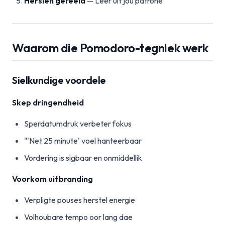
Hersien gereeld
— Leer uit jou patrone
Waarom die Pomodoro-tegniek werk
Sielkundige voordele
Skep dringendheid
Sperdatumdruk verbeter fokus
"'Net 25 minute' voel hanteerbaar
Vordering is sigbaar en onmiddellik
Voorkom uitbranding
Verpligte pouses herstel energie
Volhoubare tempo oor lang dae