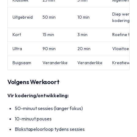
Klassiek
25 min
5 min
Algemene w
Diep werk,
Uitgebreid
50 min
10 min
kodering
Kort
15 min
3 min
Roetine take
Ultra
90 min
20 min
Vloeitoesta
Buigsaam
Veranderlike
Veranderlike
Kreatiewe w
Volgens Werksoort
Vir kodering/ontwikkeling:
50-minuut sessies (langer fokus)
10-minuut pouses
Blokstapeloorloop tydens sessies