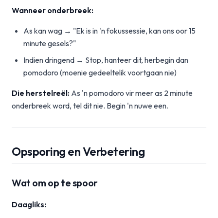
Wanneer onderbreek:
As kan wag → "Ek is in 'n fokussessie, kan ons oor 15
minute gesels?"
Indien dringend → Stop, hanteer dit, herbegin dan
pomodoro (moenie gedeeltelik voortgaan nie)
Die herstelreël:
As 'n pomodoro vir meer as 2 minute
onderbreek word, tel dit nie. Begin 'n nuwe een.
Opsporing en Verbetering
Wat om op te spoor
Daagliks: