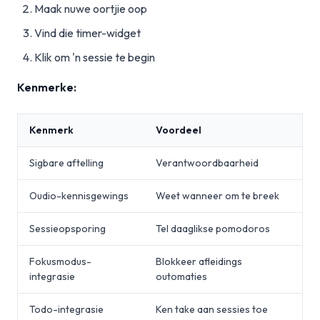
Maak nuwe oortjie oop
Vind die timer-widget
Klik om 'n sessie te begin
Kenmerke:
Kenmerk
Voordeel
Sigbare aftelling
Verantwoordbaarheid
Oudio-kennisgewings
Weet wanneer om te breek
Sessieopsporing
Tel daaglikse pomodoros
Fokusmodus-
Blokkeer afleidings
integrasie
outomaties
Todo-integrasie
Ken take aan sessies toe