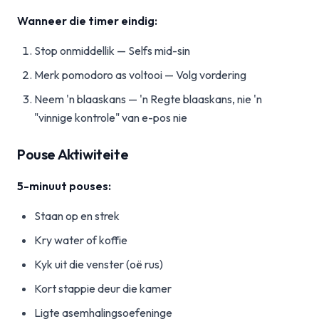
Wanneer die timer eindig:
Stop onmiddellik — Selfs mid-sin
Merk pomodoro as voltooi — Volg vordering
Neem 'n blaaskans — 'n Regte blaaskans, nie 'n
"vinnige kontrole" van e-pos nie
Pouse Aktiwiteite
5-minuut pouses:
Staan op en strek
Kry water of koffie
Kyk uit die venster (oë rus)
Kort stappie deur die kamer
Ligte asemhalingsoefeninge