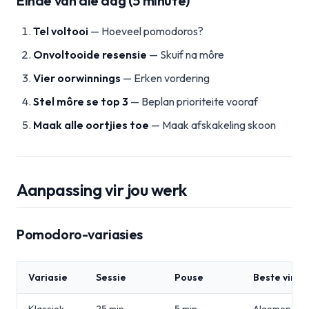
Einde van die dag (5 minute)
Tel voltooi
— Hoeveel pomodoros?
Onvoltooide resensie
— Skuif na môre
Vier oorwinnings
— Erken vordering
Stel môre se top 3
— Beplan prioriteite vooraf
Maak alle oortjies toe
— Maak afskakeling skoon
Aanpassing vir jou werk
Pomodoro-variasies
Variasie
Sessie
Pouse
Beste vir