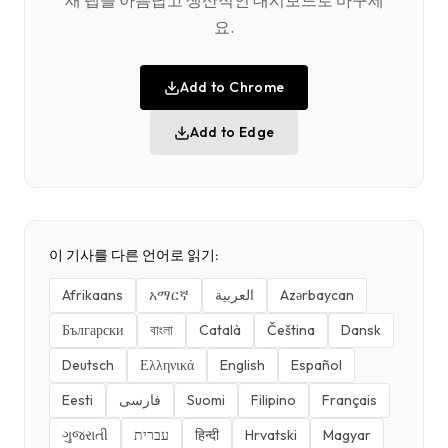
새 탭을 아름답고 생산적인 대시보드로 바꾸세
요.
Add to Chrome
Add to Edge
이 기사를 다른 언어로 읽기:
Afrikaans
አማርኛ
العربية
Azərbaycan
Български
বাংলা
Català
Čeština
Dansk
Deutsch
Ελληνικά
English
Español
Eesti
فارسی
Suomi
Filipino
Français
ગુજરાતી
עברית
हिन्दी
Hrvatski
Magyar