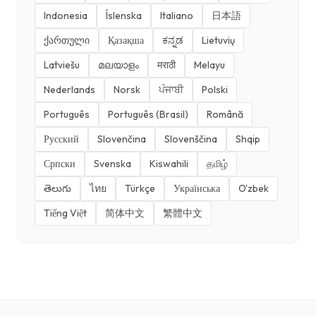
Indonesia
Íslenska
Italiano
日本語
ქართული
Қазақша
ಕನ್ನಡ
Lietuvių
Latviešu
മലയാളം
मराठी
Melayu
Nederlands
Norsk
ਪੰਜਾਬੀ
Polski
Português
Português (Brasil)
Română
Русский
Slovenčina
Slovenščina
Shqip
Српски
Svenska
Kiswahili
தமிழ்
తెలుగు
ไทย
Türkçe
Українська
O'zbek
Tiếng Việt
简体中文
繁體中文