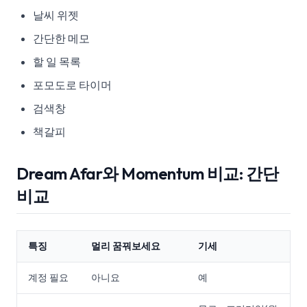
날씨 위젯
간단한 메모
할 일 목록
포모도로 타이머
검색창
책갈피
Dream Afar와 Momentum 비교: 간단
비교
특징
멀리 꿈꿔보세요
기세
계정 필요
아니요
예