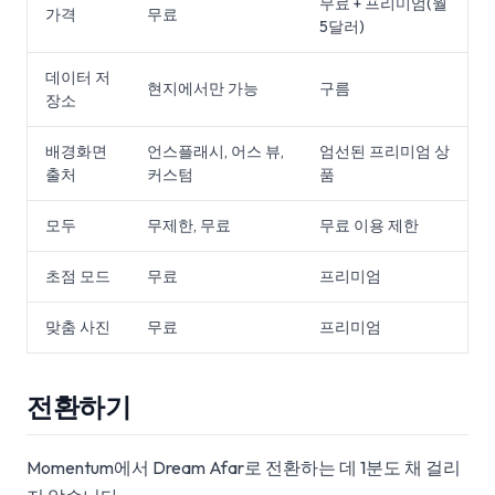
무료 + 프리미엄(월
가격
무료
5달러)
데이터 저
현지에서만 가능
구름
장소
배경화면
언스플래시, 어스 뷰,
엄선된 프리미엄 상
출처
커스텀
품
모두
무제한, 무료
무료 이용 제한
초점 모드
무료
프리미엄
맞춤 사진
무료
프리미엄
전환하기
Momentum에서 Dream Afar로 전환하는 데 1분도 채 걸리