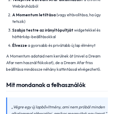
Webáruházból
A Momentum letiltása
(vagy eltávolítása, ha úgy
tetszik)
Szabja testre az irányítópultját
widgetekkel és
háttérkép-beállításokkal
Élvezze
a gyorsabb és privátabb új lap élményt
A Momentum adataid nem kerülnek át (mivel a Dream
Afar nem használ fiókokat), de a Dream Afar friss
beállítása mindössze néhány kattintással elvégezhető.
Mit mondanak a felhasználók
„Végre egy új lapbővítmény, ami nem próbál minden
alkalommal rábeszélni, amikor megnyitok egy lapot.”