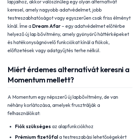
lapjaihoz, akkor valószínűleg egy olyan alternatívát
keresel, amely nagyobb adatvédelmet, jobb
testreszabhatóságot vagy egyszerűen csak friss élményt
kínál. Íme a
Dream Afar
– egy adatvédelmet előtérbe
helyező új lap bővítmény, amely gyönyörű háttérképeket
és hatékonyságnövelő funkciókat kínál a fiókok,
előfizetések vagy adatgyűjtés terhe nélkül.
Miért érdemes alternatívát keresni a
Momentum mellett?
A Momentum egy népszerű új lapbővítmény, de van
néhány korlátozása, amelyek frusztrálják a
felhasználókat:
Fiók szükséges
az alapfunkciókhoz
Prémium fizetőfal
a testreszabási lehetőségekért