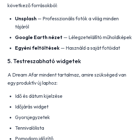
következő forrásokból:
Unsplash
— Professzionális fotók a világ minden
tájáról
Google Earth nézet
— Lélegzetelállító műholdképek
Egyéni feltöltések
— Használd a saját fotóidat
5. Testreszabható widgetek
A Dream Afar mindent tartalmaz, amire szükséged van
egy produktív új laphoz:
Idő és dátum kijelzése
Időjárás widget
Gyorsjegyzetek
Tennivalólista
Pomodoro időzítő