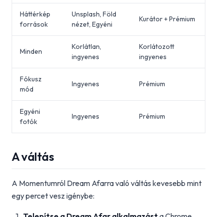
Háttérkép
Unsplash, Föld
Kurátor + Prémium
források
nézet, Egyéni
Korlátlan,
Korlátozott
Minden
ingyenes
ingyenes
Fókusz
Ingyenes
Prémium
mód
Egyéni
Ingyenes
Prémium
fotók
A váltás
A Momentumról Dream Afarra való váltás kevesebb mint
egy percet vesz igénybe:
Telepítse a Dream Afar alkalmazást
a Chrome