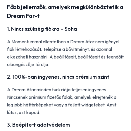
Főbb jellemzők, amelyek megkülönböztetik a
Dream Far-t
1. Nincs szükség fiókra – Soha
A Momentummal ellentétben a Dream Afar nem igényel
fiók létrehozását. Telepítse a bővítményt, és azonnal
elkezdheti használni. A beállításait, beállításait és teendőit
a böngészője tárolja.
2. 100%-ban ingyenes, nincs prémium szint
A Dream Afar minden funkciója teljesen ingyenes.
Nincsenek prémium fizetős falak, amelyek elrejtenék a
legjobb háttérképeket vagy a fejlett widgeteket. Amit
látsz, azt kapod.
3. Beépített adatvédelem