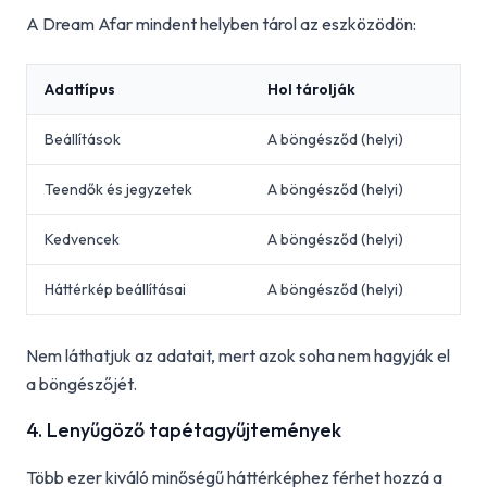
A Dream Afar mindent helyben tárol az eszközödön:
Adattípus
Hol tárolják
Beállítások
A böngésződ (helyi)
Teendők és jegyzetek
A böngésződ (helyi)
Kedvencek
A böngésződ (helyi)
Háttérkép beállításai
A böngésződ (helyi)
Nem láthatjuk az adatait, mert azok soha nem hagyják el
a böngészőjét.
4. Lenyűgöző tapétagyűjtemények
Több ezer kiváló minőségű háttérképhez férhet hozzá a