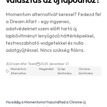
Momentum alternatívát keresel? Fedezd fel
a Dream Afart - egy ingyenes,
adatvédelmet szem előtt tartó új
lapbővítményt lenyűgöző háttérképekkel,
testreszabható widgetekkel és nulla
adatgyűjtéssel. Nincs szükség fiókra.
Dream Afar Team
2025. december 21.
Momentum
Magánélet
Új lap
Chrome-
Alternatíva
bővítmény
bővítmény
Ha eddig a Momentumot használtad a Chrome új