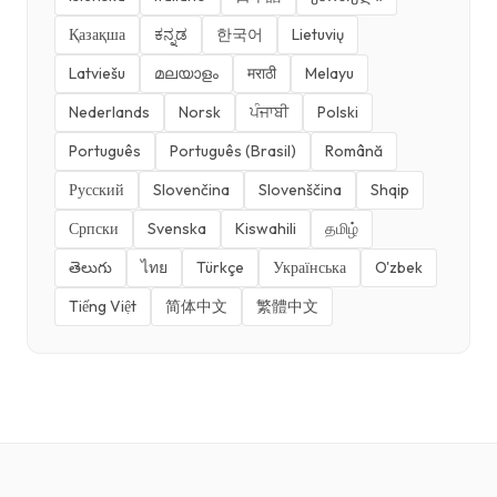
Қазақша
ಕನ್ನಡ
한국어
Lietuvių
Latviešu
മലയാളം
मराठी
Melayu
Nederlands
Norsk
ਪੰਜਾਬੀ
Polski
Português
Português (Brasil)
Română
Русский
Slovenčina
Slovenščina
Shqip
Српски
Svenska
Kiswahili
தமிழ்
తెలుగు
ไทย
Türkçe
Українська
O'zbek
Tiếng Việt
简体中文
繁體中文