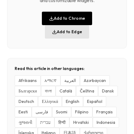
and customizable widgets.
Add to Chrome
Add to Edge
Read this article in other languages:
Afrikaans
አማርኛ
العربية
Azərbaycan
Български
বাংলা
Català
Čeština
Dansk
Deutsch
Ελληνικά
English
Español
Eesti
فارسی
Suomi
Filipino
Français
ગુજરાતી
עברית
हिन्दी
Hrvatski
Indonesia
Íslenska
Italiano
日本語
ქართული