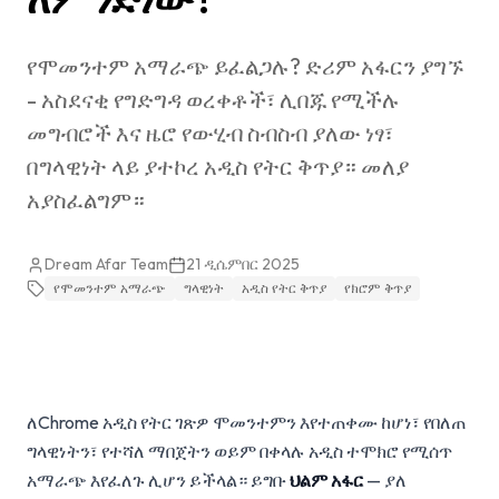
የሞመንተም አማራጭ ይፈልጋሉ? ድሪም አፋርን ያግኙ
- አስደናቂ የግድግዳ ወረቀቶች፣ ሊበጁ የሚችሉ
መግብሮች እና ዜሮ የውሂብ ስብስብ ያለው ነፃ፣
በግላዊነት ላይ ያተኮረ አዲስ የትር ቅጥያ። መለያ
አያስፈልግም።
Dream Afar Team
21 ዲሴምበር 2025
የሞመንተም አማራጭ
ግላዊነት
አዲስ የትር ቅጥያ
የክሮም ቅጥያ
ለChrome አዲስ የትር ገጽዎ ሞመንተምን እየተጠቀሙ ከሆነ፣ የበለጠ
ግላዊነትን፣ የተሻለ ማበጀትን ወይም በቀላሉ አዲስ ተሞክሮ የሚሰጥ
አማራጭ እየፈለጉ ሊሆን ይችላል። ይግቡ
ህልም አፋር
— ያለ