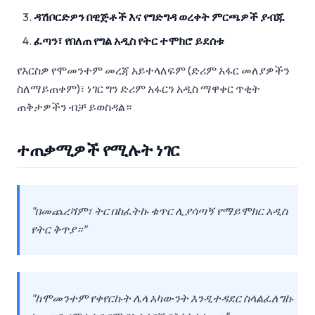
ዳሽቦርድዎን በዊጅቶች እና የግድግዳ ወረቀት ምርጫዎች ያብጁ
ፈጣን፣ የበለጠ የግል አዲስ የትር ተሞክሮ ይደሰቱ
የእርስዎ የሞመንተም መረጃ አይተላለፍም (ድሪም አፋር መለያዎችን
ስለማይጠቀም)፣ ነገር ግን ድሪም አፋርን አዲስ ማዋቀር ጥቂት
ጠቅታዎችን ብቻ ይወስዳል።
ተጠቃሚዎች የሚሉት ነገር
"በመጨረሻም፣ ትር በከፈትኩ ቁጥር ሊያሳጣኝ የማይሞክር አዲስ
የትር ቅጥያ።"
"ከሞመንተም የቀየርኩት ሌላ አካውንት እንዲተዳደር ስላልፈለግኩ