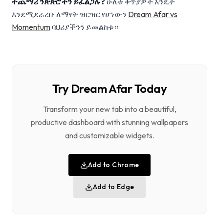
ተጨማሪ ንጽጽሮችን ይፈልጋሉ?
ሁለቱ ቅጥያዎች እንዴት
እንደሚደራረቡ ለማየት ዝርዝር የሆነውን
Dream Afar vs
Momentum
ባህሪያችንን ይመልከቱ።
Try Dream Afar Today
Transform your new tab into a beautiful,
productive dashboard with stunning wallpapers
and customizable widgets.
Add to Chrome
Add to Edge