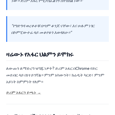
ነው። ድሪም አፋር የሚያስፈልገኝ በትክክል ነው።"
"የግድግዳ ወረቀቶቹ በጣም ቆንጆ ናቸው፣ እና ሁሉም ነገር
በኮምፒውተሬ ላይ መቆየቱን እወዳለሁ።"
ዛሬውኑ የአፋር ህልምን ይሞክሩ
ለውጡን ለማድረግ ዝግጁ ነዎት? ድሪም አፋር በChrome የድር
መደብር ላይ በነፃ ይገኛል። ምንም አካውንት፣ ክሬዲት ካርድ፣ ምንም
አይነት ስምምነት የለም።
ድሪም አፋርን ይጫኑ →