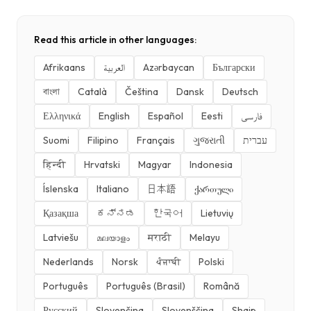
Read this article in other languages:
Afrikaans
العربية
Azərbaycan
Български
বাংলা
Català
Čeština
Dansk
Deutsch
Ελληνικά
English
Español
Eesti
فارسی
Suomi
Filipino
Français
ગુજરાતી
עברית
हिन्दी
Hrvatski
Magyar
Indonesia
Íslenska
Italiano
日本語
ქართული
Қазақша
ಕನ್ನಡ
한국어
Lietuvių
Latviešu
മലയാളം
मराठी
Melayu
Nederlands
Norsk
ਪੰਜਾਬੀ
Polski
Português
Português (Brasil)
Română
Русский
Slovenčina
Slovenščina
Shqip