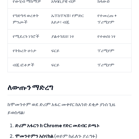
የውሂብ ማከማቻ
አካባቢያዊ ብቻ
ክላውድ
የግድግዳ ወረቀት
ኡፕስፕላሽ፣ የምድር
የተመረጡ +
ምንጮች
እይታ፣ ብጁ
ፕሪሚየም
የሚደረጉ ነገሮች
ያልተገደበ፣ ነፃ
የተወሰነ ነፃ
የትኩረት ሁነታ
ፍርይ
ፕሪሚየም
ብጁ ፎቶዎች
ፍርይ
ፕሪሚየም
ለውጡን ማድረግ
ከሞመንተም ወደ ድሪም አፋር መቀየር ከአንድ ደቂቃ ያነሰ ጊዜ
ይወስዳል፡
ድሪም አፋርን ከ Chrome የድር መደብር ይጫኑ
ሞመንተምን አሰናክል
(ወይም ከፈለጉ ያራግፉ)