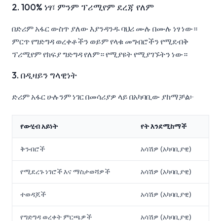
2. 100% ነፃ፣ ምንም ፕሪሚየም ደረጃ የለም
በድሪም አፋር ውስጥ ያለው እያንዳንዱ ባህሪ ሙሉ በሙሉ ነፃ ነው።
ምርጥ የግድግዳ ወረቀቶችን ወይም የላቁ መግብሮችን የሚደብቅ
ፕሪሚየም የክፍያ ግድግዳ የለም። የሚያዩት የሚያገኙትን ነው።
3. በዲዛይን ግላዊነት
ድሪም አፋር ሁሉንም ነገር በመሳሪያዎ ላይ በአካባቢው ያከማቻል፦
የውሂብ አይነት
የት እንደሚከማች
ቅንብሮች
አሳሽዎ (አካባቢያዊ)
የሚደረጉ ነገሮች እና ማስታወሻዎች
አሳሽዎ (አካባቢያዊ)
ተወዳጆች
አሳሽዎ (አካባቢያዊ)
የግድግዳ ወረቀት ምርጫዎች
አሳሽዎ (አካባቢያዊ)