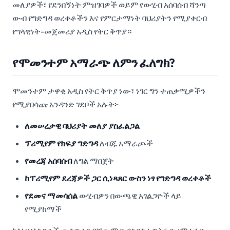
መለያዎች፣ የደንበኝነት ምዝገባዎች ወይም የውሂብ አሰባሰብ ሻንጣ
ውብ የግድግዳ ወረቀቶችን እና የምርታማነት ባህሪያትን የሚያቀርብ
የግላዊነት-መጀመሪያ አዲስ የትር ቅጥያ።
የሞመንተም አማራጭ ለምን ፈለግክ?
ሞመንተም ታዋቂ አዲስ የትር ቅጥያ ነው፣ ነገር ግን ተጠቃሚዎችን
የሚያበሳጩ አንዳንድ ገደቦች አሉት፦
ለመሠረታዊ ባህሪያት መለያ ያስፈልጋል
ፕሪሚየም የክፍያ ግድግዳ
ለብጁ አማራጮች
የመረጃ አሰባሰብ
ለግል ማበጀት
ከፕሪሚየም ደረጃዎች ጋር ሲነጻጸር ውስን ነፃ የግድግዳ ወረቀቶች
የደመና ማመሳሰል
ውሂብዎን በውጫዊ አገልጋዮች ላይ
የሚያከማች