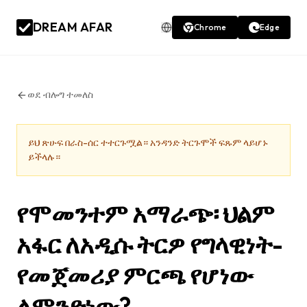
DREAM AFAR
Chrome
Edge
ወደ ብሎግ ተመለስ
ይህ ጽሁፍ በራስ-ሰር ተተርጉሟል። አንዳንድ ትርጉሞች ፍጹም ላይሆኑ
ይችላሉ።
የሞመንተም አማራጭ፡ ህልም
አፋር ለአዲሱ ትርዎ የግላዊነት-
የመጀመሪያ ምርጫ የሆነው
ለምንድነው?