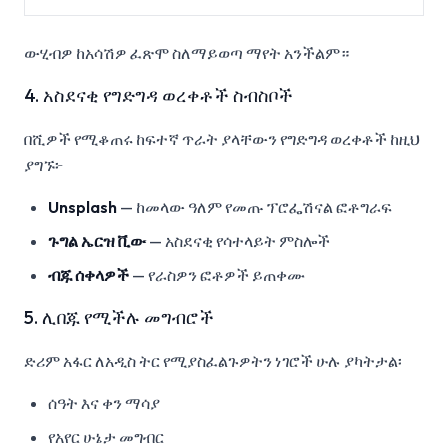
ውሂብዎ ከአሳሽዎ ፈጽሞ ስለማይወጣ ማየት አንችልም።
4. አስደናቂ የግድግዳ ወረቀቶች ስብስቦች
በሺዎች የሚቆጠሩ ከፍተኛ ጥራት ያላቸውን የግድግዳ ወረቀቶች ከዚህ
ያግኙ፦
Unsplash
— ከመላው ዓለም የመጡ ፕሮፌሽናል ፎቶግራፍ
ጉግል ኤርዝ ቪው
— አስደናቂ የሳተላይት ምስሎች
ብጁ ሰቀላዎች
— የራስዎን ፎቶዎች ይጠቀሙ
5. ሊበጁ የሚችሉ መግብሮች
ድሪም አፋር ለአዲስ ትር የሚያስፈልጉዎትን ነገሮች ሁሉ ያካትታል፡
ሰዓት እና ቀን ማሳያ
የአየር ሁኔታ መግብር