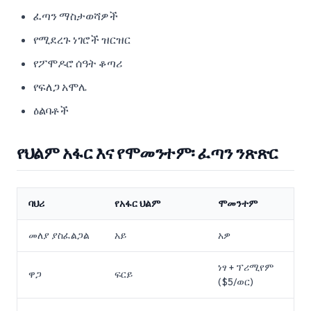
ፈጣን ማስታወሻዎች
የሚደረጉ ነገሮች ዝርዝር
የፖሞዶሮ ሰዓት ቆጣሪ
የፍለጋ አሞሌ
ዕልባቶች
የህልም አፋር እና የሞመንተም፡ ፈጣን ንጽጽር
ባህሪ
የአፋር ህልም
ሞመንተም
መለያ ያስፈልጋል
አይ
አዎ
ነፃ + ፕሪሚየም
ዋጋ
ፍርይ
($5/ወር)