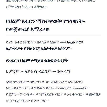
ከእነዚህ ስጋቶች ውስጥ አንዳቸውም ቢያስደስቱዎት፣ ድሪም አፋር
የምትፈልጉት ሊሆን ይችላል።
የህልም አፋርን ማስተዋወቅ፡ የግላዊነት-
የመጀመሪያ አማራጭ
ድሪም አፋር የተገነባው በቀላል ፍልስፍና ነው፡
አዲሱ ትርዎ
ሊያነሳሳዎት ይገባል እንጂ ሊከታተልዎ አይገባም
።
የአፋርን ህልም የሚለዩ ቁልፍ ባህሪያት
1. ምንም መለያ አያስፈልግም — በጭራሽ
እንደ ሞመንተም ሳይሆን፣ ድሪም አፋር መለያ እንዲፈጥሩ
አይጠይቅዎትም። ቅጥያውን ይጫኑ እና ወዲያውኑ መጠቀም
ይጀምሩ። ምርጫዎችዎ፣ የሚደረጉ ነገሮችዎ እና ቅንብሮችዎ በአሳሽዎ
ውስጥ በአካባቢው ይቀመጣሉ።