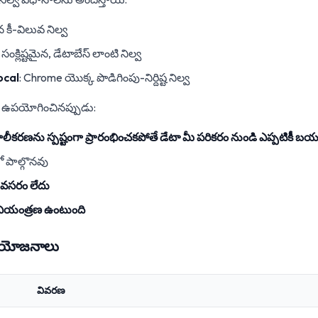
కీ-విలువ నిల్వ
సంక్లిష్టమైన, డేటాబేస్ లాంటి నిల్వ
ocal
: Chrome యొక్క పొడిగింపు-నిర్దిష్ట నిల్వ
ను ఉపయోగించినప్పుడు:
కరణను స్పష్టంగా ప్రారంభించకపోతే డేటా మీ పరికరం నుండి ఎప్పటికీ బ
 పాల్గొనవు
 అవసరం లేదు
ి నియంత్రణ ఉంటుంది
 ప్రయోజనాలు
వివరణ