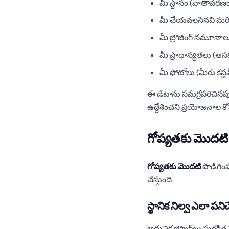
మీ స్థానం (వాతావరణం
మీ చేయవలసినవి మరి
మీ బ్రౌజింగ్ నమూనాలు 
మీ ప్రాధాన్యతలు (ఆసక
మీ ఫోటోలు (మీరు కస్టమ్
ఈ డేటాను సమగ్రపరిచినప్పుడు
ఉద్దేశించని ప్రయోజనాల క
గోప్యతకు మొదటి ప
గోప్యతకు మొదటి
పొడిగింప
చేస్తుంది.
స్థానిక నిల్వ ఎలా పనిచ
ఆధునిక బ్రౌజర్‌లు సురక్షి