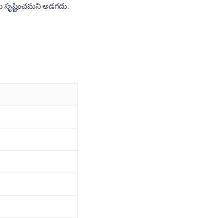
ను సృష్టించమని అడగదు.