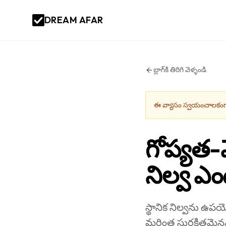
DREAM AFAR
బ్లాగ్‌కి తిరిగి వెళ్ళండి
ఈ వ్యాసం స్వయంచాలకంగా
గోప్యత-మ
నిల్వ ఎ
స్థానిక నిల్వను ఉప
మరింత సురక్షితమైనవో