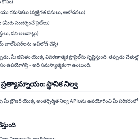
 కోసం)
యు గమనికలు (వ్యక్తిగత పనులు, ఆలోచనలు)
(మీరు సందర్శించే సైట్‌లు)
్తులు, పని అలవాట్లు)
 వాల్‌పేపర్‌లను అప్‌లోడ్ చేస్తే)
, మీ జీవితం యొక్క వివరణాత్మక ప్రొఫైల్‌ను సృష్టిస్తుంది. తప్పుడు చేతుల్లో
ోసం ఉపయోగిస్తే - అది సమస్యాత్మకంగా ఉంటుంది.
్రత్యామ్నాయం: స్థానిక నిల్వ
ు మీ బ్రౌజర్ యొక్క అంతర్నిర్మిత నిల్వ APIలను ఉపయోగించి మీ పరికరంలో ప్రత
ేస్తుంది
త నిల్వ విధానాలను అందిస్తాయి: