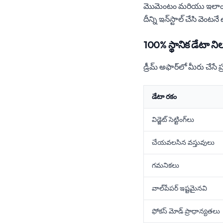
మొమెంటం మరియు ఇలాంటి ప
దీన్ని ఇన్‌స్టాల్ చేసి వె
100% స్థానిక డేటా నిల
డ్రీమ్ అఫార్‌లో మీరు చేసే
డేటా రకం
విడ్జెట్ సెట్టింగ్‌లు
చేయవలసిన వస్తువులు
గమనికలు
వాల్‌పేపర్ ఇష్టమైనవి
ఫోకస్ మోడ్ ప్రాధాన్యతలు