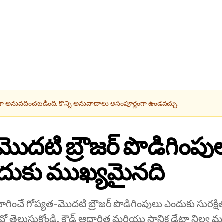
 అనువదించబడింది. కొన్ని అనువాదాలు అసంపూర్ణంగా ఉండవచ్చు.
ొదటి బ్రౌజర్ పొడిగింపులు
ందుకు ముఖ్యమైనది
యోగించే గోప్యత-మొదటి బ్రౌజర్ పొడిగింపులు ఎందుకు సురక
 తెలుసుకోండి. క్లౌడ్ ఆధారిత మరియు స్థానిక డేటా నిల్వ మధ