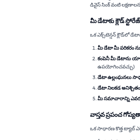
డివైస్ సింక్ వంటి లక్షణాల
మీ డేటాకు క్లౌడ్ స్టోర
ఒక ఎక్స్‌టెన్షన్ క్లౌడ్‌లో డ
మీ డేటా మీ పరికరం న
కంపెనీ మీ డేటాను యా
ఉపయోగించవచ్చు)
డేటా ఉల్లంఘనలు స
డేటా నిలకడ అనిశ్చిత
మీ సమాచారాన్ని ఎవరు
వాస్తవ ప్రపంచ గోప్
ఒక సాధారణ కొత్త ట్యాబ్ ఎక్