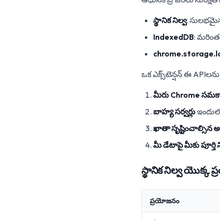
స్థానిక నిల్వ
: సులభమైన 
IndexedDB
: మరింత 
chrome.storage.l
ఒక ఎక్స్‌టెన్షన్ ఈ APIల
మీరు Chrome సమకాలీ
బాహ్య సర్వర్లు
ఇందులో
ఖాతా సృష్టించాల్సిన
మీ డేటాపై మీకు పూర్త
స్థానిక నిల్వ యొక్క
ప్రయోజనం