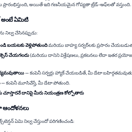
ను ప్రారంభిస్తుంది, అయితే ఇది గణనీయమైన గోప్యతా ట్రేడ్-ఆఫ్‌లతో వస్తుంది.
ేజ్ అంటే ఏమిటి
ేటాను నిల్వ చేసినప్పుడు:
ుండి బయటకు వెళ్లిపోతుంది
మరియు బాహ్య సర్వర్‌లకు ప్రసారం చేయబడుత
క్సెస్ చేయగలదు
(మరియు దానిని విశ్లేషణలు, ప్రకటనలు లేదా ఇతర ప్రయో
ాధ్యమవుతాయి
— కంపెనీ సర్వర్లు హ్యాక్ చేయబడితే, మీ డేటా బహిర్గతమవుతు
ం
— కంపెనీ మూసివేస్తే, మీ డేటా పోతుంది.
 చూస్తారనే దానిపై మీరు నియంత్రణ కోల్పోతారు
యతా ఆందోళనలు
స్‌టెన్షన్ ఏమి నిల్వ చేస్తుందో పరిగణించండి: