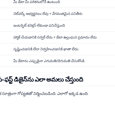
మీ డేటా మీ పరికరంలోనే ఉంటుంది
నెట్‌వర్క్ అభ్యర్థనలు లేవు = వేగవంతమైన పనితీరు
ఇంటర్నెట్ కనెక్షన్ లేకుండా పనిచేస్తుంది
హ్యాక్ చేయడానికి సర్వర్ లేదు = డేటా ఉల్లంఘన ప్రమాదం లేదు
సృష్టించడానికి లేదా నిర్వహించడానికి ఖాతా లేదు.
మీ డేటాను ఎప్పుడైనా ఎగుమతి/దిగుమతి చేసుకోండి
సీ-ఫస్ట్ డిజైన్‌ను ఎలా అమలు చేస్తుంది
ిక సూత్రంగా గోప్యతతో నిర్మించబడింది. ఎలాగో ఇక్కడ ఉంది: