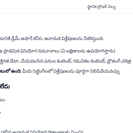
స్థానిక బ్రౌజర్ నిల్వ
ికి డ్రీమ్ అఫార్ కనీస, అనామక విశ్లేషణలను సేకరిస్తుంది:
ు
: ప్రాథమిక వినియోగ నమూనాలు (ఏ లక్షణాలను ఉపయోగిస్తారు)
్యక్తిగత డేటా, చేయవలసిన పనుల కంటెంట్, గమనికల కంటెంట్, బ్రౌజింగ్ చరిత్ర
ాటులో ఉంది
: మీరు సెట్టింగ్‌లలో విశ్లేషణలను పూర్తిగా నిలిపివేయవచ్చు
 లేదు
ము:
ు
లు (కనీస అనామక వినియోగ గణాంకాలకు మించి)