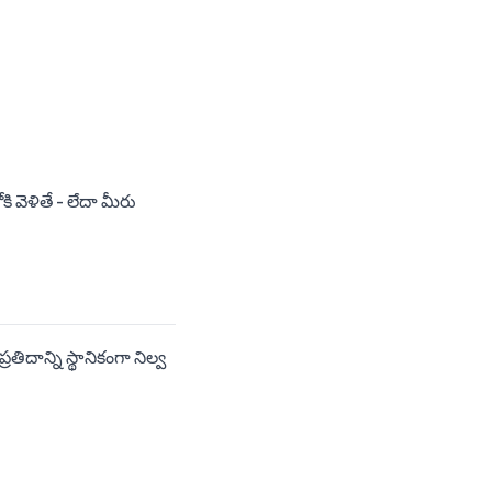
కి వెళితే - లేదా మీరు
ిదాన్ని స్థానికంగా నిల్వ