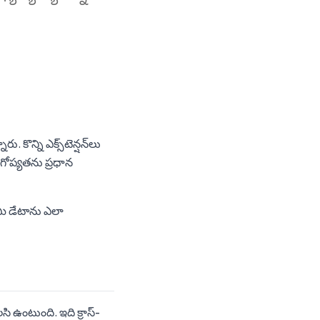
ు. కొన్ని ఎక్స్‌టెన్షన్‌లు
 గోప్యతను ప్రధాన
మీ డేటాను ఎలా
సి ఉంటుంది. ఇది క్రాస్-