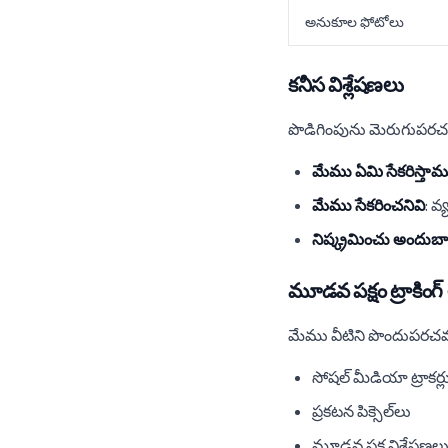
అనుకూల ఫోటోలు
కనీస విశ్లేషణలు
పొడిగింపును మెరుగుపరచడాన
మేము ఏమి సేకరిస్తామ
మేము సేకరించనివి
: వ
నిష్క్రమించు అందుబ
మూడవ పక్షం ట్రాకింగ్
మేము వీటిని పొందుపరచ
సోషల్ మీడియా ట్రాకర్ల
ప్రకటన పిక్సెల్‌లు
మూడవ పక్ష విశ్లేషణ