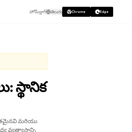
హోమ్
బ్లాగ్
తెలుగు
Chrome
Edge
: స్థానిక
్షితమైనవి మరియు
్య వ్యత్యాసాన్ని