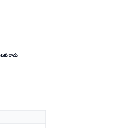
యటకు రాదు