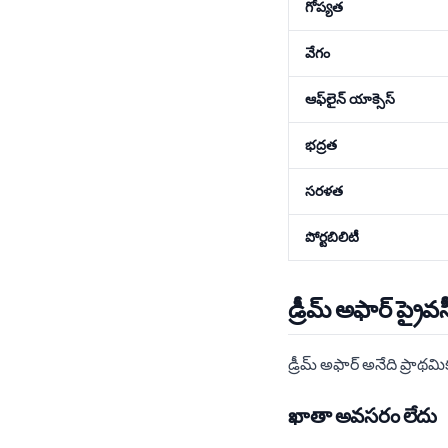
గోప్యత
వేగం
ఆఫ్‌లైన్ యాక్సెస్
భద్రత
సరళత
పోర్టబిలిటీ
డ్రీమ్ అఫార్ ప్రైవ
డ్రీమ్ అఫార్ అనేది ప్రాథమ
ఖాతా అవసరం లేదు