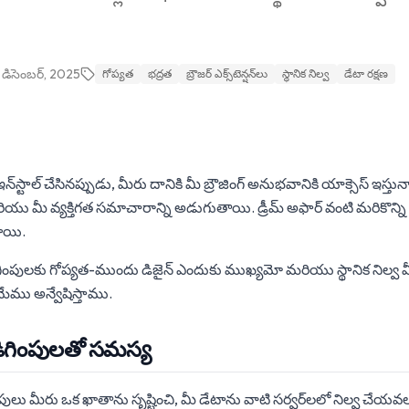
 డిసెంబర్, 2025
గోప్యత
భద్రత
బ్రౌజర్ ఎక్స్‌టెన్షన్‌లు
స్థానిక నిల్వ
డేటా రక్షణ
ు ఇన్‌స్టాల్ చేసినప్పుడు, మీరు దానికి మీ బ్రౌజింగ్ అనుభవానికి యాక్సెస్ ఇస్తున్నార
యు మీ వ్యక్తిగత సమాచారాన్ని అడుగుతాయి. డ్రీమ్ అఫార్ వంటి మరికొన్ని
ాయి.
ిగింపులకు గోప్యత-ముందు డిజైన్ ఎందుకు ముఖ్యమో మరియు స్థానిక నిల్వ 
ేము అన్వేషిస్తాము.
ొడిగింపులతో సమస్య
ిగింపులు మీరు ఒక ఖాతాను సృష్టించి, మీ డేటాను వాటి సర్వర్‌లలో నిల్వ చేయవల