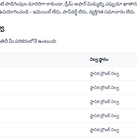
ొడిగింపుల మాదిరిగా కాకుండా, డ్రీమ్ అఫార్ మిమ్మల్ని ఎప్పుడూ ఖాతా
ంటనే ఉపయోగించండి - ఇమెయిల్ లేదు, పాస్‌వర్డ్ లేదు, వ్యక్తిగత సమాచారం లేదు.
్వ
 ప్రతిదీ మీ పరికరంలోనే ఉంటుంది:
నిల్వ స్థానం
స్థానిక బ్రౌజర్ నిల్వ
స్థానిక బ్రౌజర్ నిల్వ
స్థానిక బ్రౌజర్ నిల్వ
స్థానిక బ్రౌజర్ నిల్వ
స్థానిక బ్రౌజర్ నిల్వ