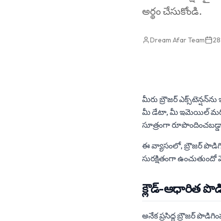
అర్థం చేసుకోండి.
Dream Afar Team
28
మీరు బ్రౌజర్ ఎక్స్‌టెన్షన్‌న
మీ డేటా, మీ ఇమెయిల్ మరి
సూత్రంగా రూపొందించబడ్డ
ఈ వ్యాసంలో, బ్రౌజర్ పొడ
సురక్షితంగా ఉంచుతుందో మ
క్లౌడ్-ఆధారిత ప
అనేక ప్రసిద్ధ బ్రౌజర్ పొడ