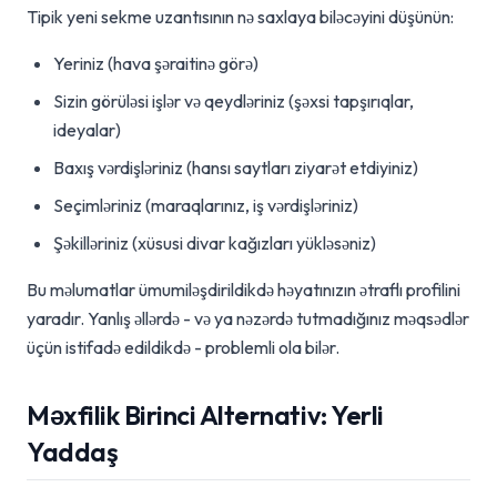
Tipik yeni sekme uzantısının nə saxlaya biləcəyini düşünün:
Yeriniz (hava şəraitinə görə)
Sizin görüləsi işlər və qeydləriniz (şəxsi tapşırıqlar,
ideyalar)
Baxış vərdişləriniz (hansı saytları ziyarət etdiyiniz)
Seçimləriniz (maraqlarınız, iş vərdişləriniz)
Şəkilləriniz (xüsusi divar kağızları yükləsəniz)
Bu məlumatlar ümumiləşdirildikdə həyatınızın ətraflı profilini
yaradır. Yanlış əllərdə - və ya nəzərdə tutmadığınız məqsədlər
üçün istifadə edildikdə - problemli ola bilər.
Məxfilik Birinci Alternativ: Yerli
Yaddaş