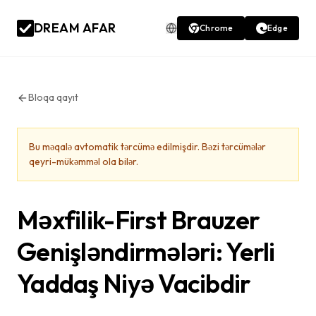
DREAM AFAR
Chrome
Edge
Bloqa qayıt
Bu məqalə avtomatik tərcümə edilmişdir. Bəzi tərcümələr
qeyri-mükəmməl ola bilər.
Məxfilik-First Brauzer
Genişləndirmələri: Yerli
Yaddaş Niyə Vacibdir