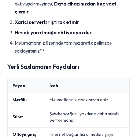
aktivləşdirməyincə,
Data cihazınızdan heç vaxt
çıxmır
Xarici serverlər iştirak etmir
Hesab yaratmağa ehtiyac yoxdur
Məlumatlarınız üzərində tam nəzarəti öz əlinizdə
saxlayırsınız**
Yerli Saxlamanın Faydaları
Fayda
İzah
Məxfilik
Məlumatlarınız cihazınızda qalır
Şəbəkə sorğusu yoxdur = daha sürətli
Sürət
performans
Oflayn giriş
İnternet bağlantısı olmadan işləyir