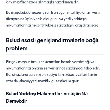
kimi məxfilik nəzərə alınmaqla hazırlanmışdır.
Bu məqalədə, brauzer uzantıları üçün məxfiliyə önəm verən
dizaynın nə üçün vacib olduğunu və yerli yaddaşın
məlumatlarınızı necə təhlükəsiz saxladığını araşdıracağıq.
Bulud əsaslı genişləndirmələrlə bağlı
problem
Bir çox məşhur brauzer uzantıları hesab yaratmağı və
məlumatlarınızı onların serverlərində saxlamağı tələb edir.
Bu, cihazlararası sinxronizasiya kimi xüsusiyyətləri təmin
etsə də, əhəmiyyətli məxfilik güzəştləri ilə gəlir.
Bulud Yaddaşı Məlumatlarınız üçün Nə
Deməkdir