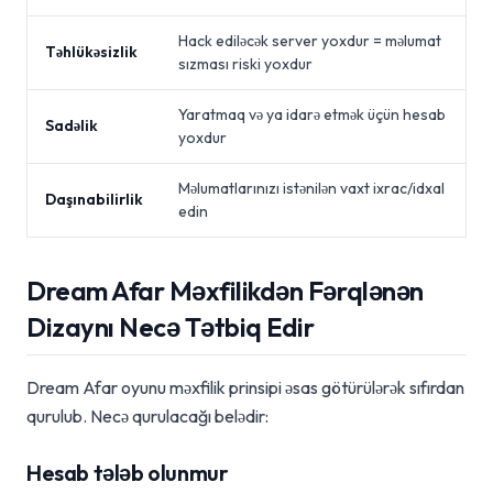
Hack ediləcək server yoxdur = məlumat
Təhlükəsizlik
sızması riski yoxdur
Yaratmaq və ya idarə etmək üçün hesab
Sadəlik
yoxdur
Məlumatlarınızı istənilən vaxt ixrac/idxal
Daşınabilirlik
edin
Dream Afar Məxfilikdən Fərqlənən
Dizaynı Necə Tətbiq Edir
Dream Afar oyunu məxfilik prinsipi əsas götürülərək sıfırdan
qurulub. Necə qurulacağı belədir:
Hesab tələb olunmur