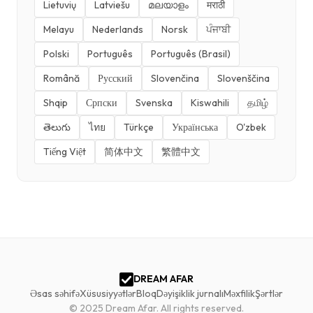
Lietuvių
Latviešu
മലയാളം
मराठी
Melayu
Nederlands
Norsk
ਪੰਜਾਬੀ
Polski
Português
Português (Brasil)
Română
Русский
Slovenčina
Slovenščina
Shqip
Српски
Svenska
Kiswahili
தமிழ்
తెలుగు
ไทย
Türkçe
Українська
O'zbek
Tiếng Việt
简体中文
繁體中文
DREAM AFAR
Əsas səhifə
Xüsusiyyətlər
Bloq
Dəyişiklik jurnalı
Məxfilik
Şərtlər
© 2025 Dream Afar.
All rights reserved.