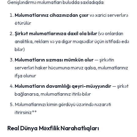
Genişləndirmə məlumatları buludda saxladıqda:
Məlumatlarınız cihazınızdan çıxır
və xarici serverlərə
ötürülür
Şirkət məlumatlarınıza daxil ola bilər
(və onlardan
analitika, reklam və ya digər məqsədlər üçün istifadə edə
bilər)
Məlumatların sızması mümkün olur
— şirkətin
serverləri haker hücumuna məruz qalsa, məlumatlarınız
ifşa olunur
Məlumatların davamlılığı qeyri-müəyyəndir
— şirkət
bağlanarsa, məlumatlarınız itirilə bilər
Məlumatlarınızı kimin gördüyü üzərində nəzarəti
itirirsiniz**
Real Dünya Məxfilik Narahatlıqları