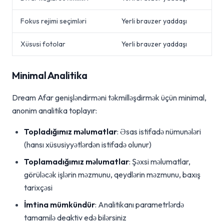
Fokus rejimi seçimləri
Yerli brauzer yaddaşı
Xüsusi fotolar
Yerli brauzer yaddaşı
Minimal Analitika
Dream Afar genişləndirməni təkmilləşdirmək üçün minimal,
anonim analitika toplayır:
Topladığımız məlumatlar
: Əsas istifadə nümunələri
(hansı xüsusiyyətlərdən istifadə olunur)
Toplamadığımız məlumatlar
: Şəxsi məlumatlar,
görüləcək işlərin məzmunu, qeydlərin məzmunu, baxış
tarixçəsi
İmtina mümkündür
: Analitikanı parametrlərdə
tamamilə deaktiv edə bilərsiniz