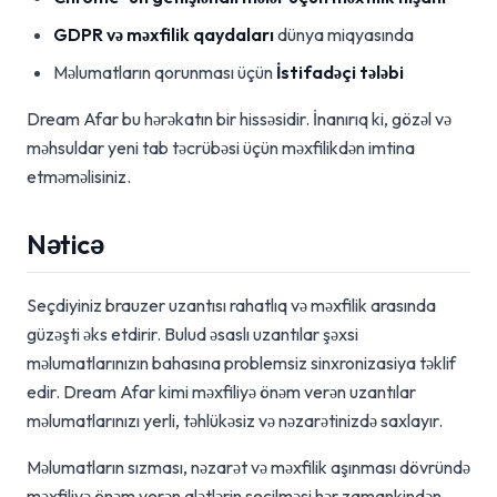
GDPR və məxfilik qaydaları
dünya miqyasında
Məlumatların qorunması üçün
İstifadəçi tələbi
Dream Afar bu hərəkatın bir hissəsidir. İnanırıq ki, gözəl və
məhsuldar yeni tab təcrübəsi üçün məxfilikdən imtina
etməməlisiniz.
Nəticə
Seçdiyiniz brauzer uzantısı rahatlıq və məxfilik arasında
güzəşti əks etdirir. Bulud əsaslı uzantılar şəxsi
məlumatlarınızın bahasına problemsiz sinxronizasiya təklif
edir. Dream Afar kimi məxfiliyə önəm verən uzantılar
məlumatlarınızı yerli, təhlükəsiz və nəzarətinizdə saxlayır.
Məlumatların sızması, nəzarət və məxfilik aşınması dövründə
məxfiliyə önəm verən alətlərin seçilməsi hər zamankindən