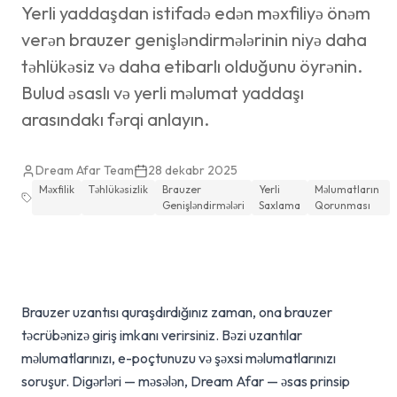
Yerli yaddaşdan istifadə edən məxfiliyə önəm
verən brauzer genişləndirmələrinin niyə daha
təhlükəsiz və daha etibarlı olduğunu öyrənin.
Bulud əsaslı və yerli məlumat yaddaşı
arasındakı fərqi anlayın.
Dream Afar Team
28 dekabr 2025
Məxfilik
Təhlükəsizlik
Brauzer
Yerli
Məlumatların
Genişləndirmələri
Saxlama
Qorunması
Brauzer uzantısı quraşdırdığınız zaman, ona brauzer
təcrübənizə giriş imkanı verirsiniz. Bəzi uzantılar
məlumatlarınızı, e-poçtunuzu və şəxsi məlumatlarınızı
soruşur. Digərləri — məsələn, Dream Afar — əsas prinsip