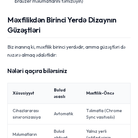
brauzer məlumatlarını təmizləyin)
Məxfilikdən Birinci Yerdə Dizaynın
Güzəştləri
Biz inanırıq ki, məxfilik birinci yerdədir, amma güzəştləri də
nəzərə almaq ədalətlidir:
Nələri qaçıra bilərsiniz
Bulud
Xüsusiyyət
Məxfilik-Öncə
əsaslı
Cihazlararası
Təlimatla (Chrome
Avtomatik
sinxronizasiya
Sync vasitəsilə)
Bulud
Yalnız yerli
Məlumatların
ehtiyat
(istifadəçinin