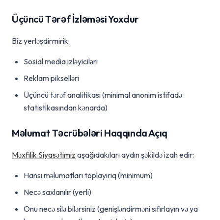
Üçüncü Tərəf İzləməsi Yoxdur
Biz yerləşdirmirik:
Sosial media izləyiciləri
Reklam pikselləri
Üçüncü tərəf analitikası (minimal anonim istifadə
statistikasından kənarda)
Məlumat Təcrübələri Haqqında Açıq
Məxfilik Siyasətimiz
aşağıdakıları aydın şəkildə izah edir:
Hansı məlumatları toplayırıq (minimum)
Necə saxlanılır (yerli)
Onu necə silə bilərsiniz (genişləndirməni sıfırlayın və ya