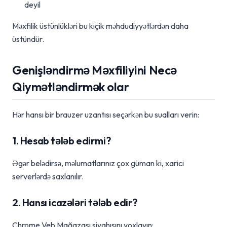
deyil
Məxfilik üstünlükləri bu kiçik məhdudiyyətlərdən daha
üstündür.
Genişləndirmə Məxfiliyini Necə
Qiymətləndirmək olar
Hər hansı bir brauzer uzantısı seçərkən bu sualları verin:
1. Hesab tələb edirmi?
Əgər belədirsə, məlumatlarınız çox güman ki, xarici
serverlərdə saxlanılır.
2. Hansı icazələri tələb edir?
Chrome Veb Mağazası siyahısını yoxlayın: