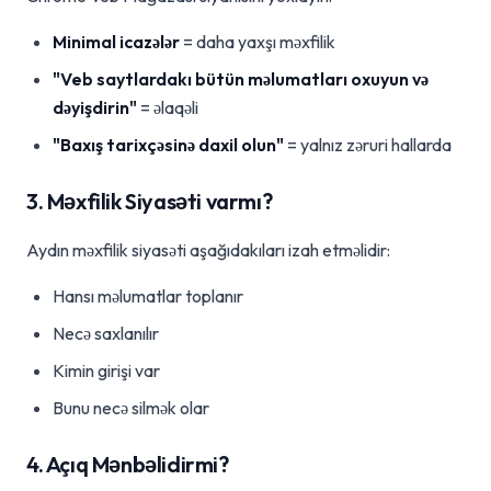
Minimal icazələr
= daha yaxşı məxfilik
"Veb saytlardakı bütün məlumatları oxuyun və
dəyişdirin"
= əlaqəli
"Baxış tarixçəsinə daxil olun"
= yalnız zəruri hallarda
3. Məxfilik Siyasəti varmı?
Aydın məxfilik siyasəti aşağıdakıları izah etməlidir:
Hansı məlumatlar toplanır
Necə saxlanılır
Kimin girişi var
Bunu necə silmək olar
4. Açıq Mənbəlidirmi?