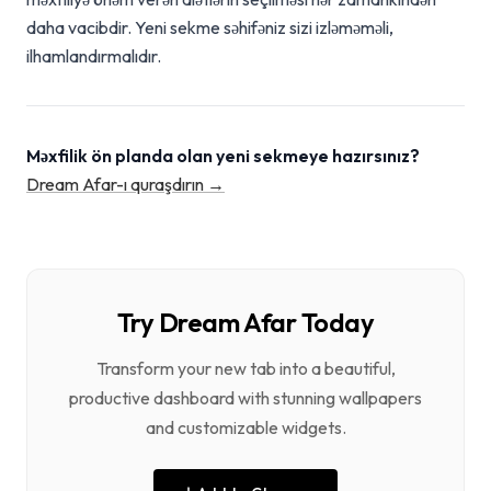
daha vacibdir. Yeni sekme səhifəniz sizi izləməməli,
ilhamlandırmalıdır.
Məxfilik ön planda olan yeni sekmeye hazırsınız?
Dream Afar-ı quraşdırın →
Try Dream Afar Today
Transform your new tab into a beautiful,
productive dashboard with stunning wallpapers
and customizable widgets.