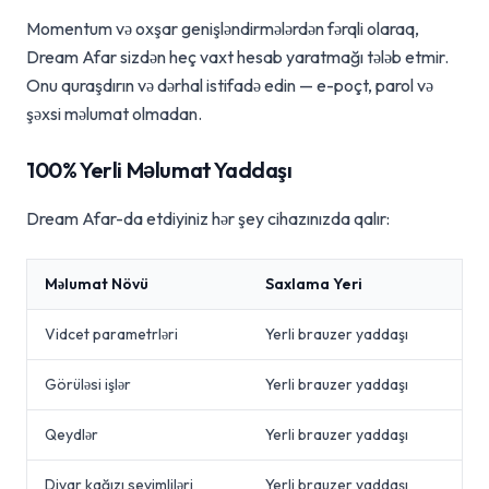
Momentum və oxşar genişləndirmələrdən fərqli olaraq,
Dream Afar sizdən heç vaxt hesab yaratmağı tələb etmir.
Onu quraşdırın və dərhal istifadə edin — e-poçt, parol və
şəxsi məlumat olmadan.
100% Yerli Məlumat Yaddaşı
Dream Afar-da etdiyiniz hər şey cihazınızda qalır:
Məlumat Növü
Saxlama Yeri
Vidcet parametrləri
Yerli brauzer yaddaşı
Görüləsi işlər
Yerli brauzer yaddaşı
Qeydlər
Yerli brauzer yaddaşı
Divar kağızı sevimliləri
Yerli brauzer yaddaşı