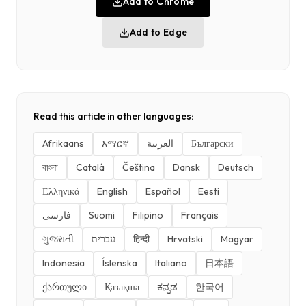
Add to Chrome
Add to Edge
Read this article in other languages:
Afrikaans
አማርኛ
العربية
Български
বাংলা
Català
Čeština
Dansk
Deutsch
Ελληνικά
English
Español
Eesti
فارسی
Suomi
Filipino
Français
ગુજરાતી
עברית
हिन्दी
Hrvatski
Magyar
Indonesia
Íslenska
Italiano
日本語
ქართული
Қазақша
ಕನ್ನಡ
한국어