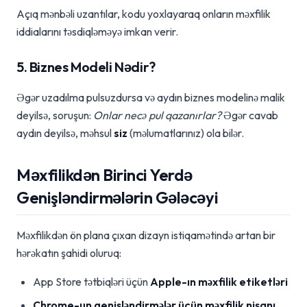
Açıq mənbəli uzantılar, kodu yoxlayaraq onların məxfilik
iddialarını təsdiqləməyə imkan verir.
5. Biznes Modeli Nədir?
Əgər uzadılma pulsuzdursa və aydın biznes modelinə malik
deyilsə, soruşun:
Onlar necə pul qazanırlar?
Əgər cavab
aydın deyilsə, məhsul
siz
(məlumatlarınız) ola bilər.
Məxfilikdən Birinci Yerdə
Genişləndirmələrin Gələcəyi
Məxfilikdən ön plana çıxan dizayn istiqamətində artan bir
hərəkatın şahidi oluruq:
App Store tətbiqləri üçün
Apple-ın məxfilik etiketləri
Chrome-un genişləndirmələr üçün məxfilik nişanı