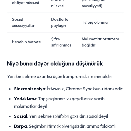
ehtiyat nüsxəsi
nüsxəsi
məsuliyyəti)
Sosial
Dostlarla
Tətbiq olunmur
xüsusiyyətlər
paylaşın
Şifrə
Məlumatlar brauzerə
Hesabın bərpası
sıfırlanması
bağlıdır
Niyə buna dəyər olduğunu düşünürük
Yeni bir sekme uzantısı üçün kompromislər minimaldır:
Sinxronizasiya
: İstəsəniz, Chrome Sync bunu idarə edir
Yedəkləmə
: Tapşırıqlarınız və qeydləriniz vacib
məlumatlar deyil
Sosial
: Yeni sekme səhifələri şəxsidir, sosial deyil
Bərpa
: Seçimləri itirmək əlverişsizdir, amma fəlakətli