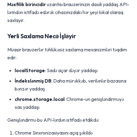
Məxfilik birincidir
uzantısı brauzerinizin daxili yaddaş API-
lərindən istifadə edərək cihazınızdakı hər şeyi lokal olaraq
saxlayır.
Yerli Saxlama Necə İşləyir
Müasir brauzerlər təhlükəsiz saxlama mexanizmləri təqdim
edir:
localStorage
: Sadə açar dəyər yaddaşı
İndekslənmiş DB
: Daha mürəkkəb, verilənlər bazasına
bənzər yaddaş
chrome.storage.local
: Chrome-un genişləndirməyə
xas yaddaşı
Genişləndirmə bu API-lərdən istifadə etdikdə:
Chrome Sinxronizasiyasını açıq şəkildə