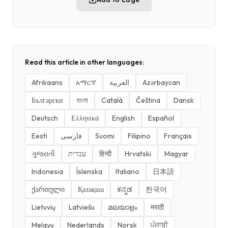
Read this article in other languages:
Afrikaans
አማርኛ
العربية
Azərbaycan
Български
বাংলা
Català
Čeština
Dansk
Deutsch
Ελληνικά
English
Español
Eesti
فارسی
Suomi
Filipino
Français
ગુજરાતી
עברית
हिन्दी
Hrvatski
Magyar
Indonesia
Íslenska
Italiano
日本語
ქართული
Қазақша
ಕನ್ನಡ
한국어
Lietuvių
Latviešu
മലയാളം
मराठी
Melayu
Nederlands
Norsk
ਪੰਜਾਬੀ