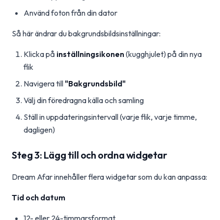
Använd foton från din dator
Så här ändrar du bakgrundsbildsinställningar:
Klicka på
inställningsikonen
(kugghjulet) på din nya
flik
Navigera till
"Bakgrundsbild"
Välj din föredragna källa och samling
Ställ in uppdateringsintervall (varje flik, varje timme,
dagligen)
Steg 3: Lägg till och ordna widgetar
Dream Afar innehåller flera widgetar som du kan anpassa:
Tid och datum
12- eller 24-timmarsformat