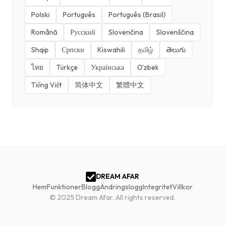
Polski
Português
Português (Brasil)
Română
Русский
Slovenčina
Slovenščina
Shqip
Српски
Kiswahili
தமிழ்
తెలుగు
ไทย
Türkçe
Українська
O'zbek
Tiếng Việt
简体中文
繁體中文
DREAM AFAR
Hem
Funktioner
Blogg
Ändringslogg
Integritet
Villkor
© 2025 Dream Afar.
All rights reserved.