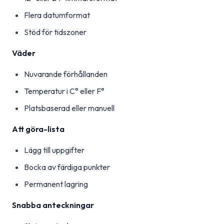
Flera datumformat
Stöd för tidszoner
Väder
Nuvarande förhållanden
Temperatur i C° eller F°
Platsbaserad eller manuell
Att göra-lista
Lägg till uppgifter
Bocka av färdiga punkter
Permanent lagring
Snabba anteckningar