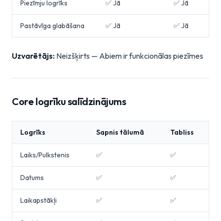
Piezīmju logrīks
✅ Jā
✅ Jā
Pastāvīga glabāšana
✅ Jā
✅ Jā
Uzvarētājs:
Neizšķirts — Abiem ir funkcionālas piezīmes
Core logrīku salīdzinājums
Logrīks
Sapnis tālumā
Tabliss
Laiks/Pulkstenis
✅
✅
Datums
✅
✅
Laikapstākļi
✅
✅