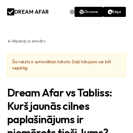
DREAM AFAR
Chrome
Edge
Atpakaļ uz emuāru
Šis raksts ir automātiski tulkots. Daži tulkojumi var būt
nepilnīgi.
Dream Afar vs Tabliss:
Kurš jaunās cilnes
paplašinājums ir
piemērots tieši Jums?