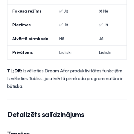
Fokusa režīms
✅ Jā
❌ Nē
Piezīmes
✅ Jā
✅ Jā
Atvērtā pirmkoda
Nē
Jā
Privātums
Lieliski
Lieliski
TL;DR:
Izvēlieties Dream Afar produktivitātes funkcijām.
Izvēlieties Tabliss, ja atvērtā pirmkoda programmatūra ir
būtiska.
Detalizēts salīdzinājums
Tapetes