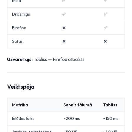
Mala
✅
✅
Drosmīgs
✅
✅
Firefox
❌
✅
Safari
❌
❌
Uzvarētājs:
Tabliss — Firefox atbalsts
Veiktspēja
Metrika
Sapnis tālumā
Tabliss
Ielādes laiks
~200 ms
~150 ms