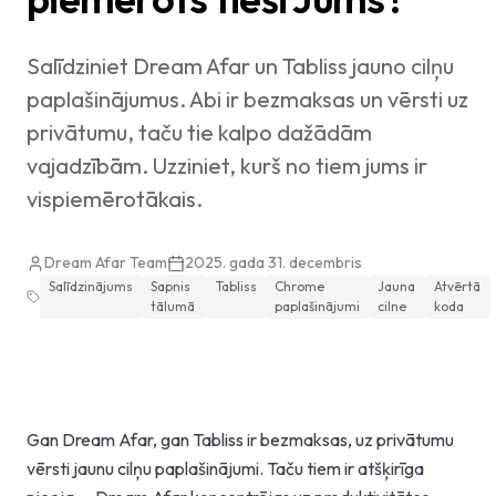
Salīdziniet Dream Afar un Tabliss jauno cilņu
paplašinājumus. Abi ir bezmaksas un vērsti uz
privātumu, taču tie kalpo dažādām
vajadzībām. Uzziniet, kurš no tiem jums ir
vispiemērotākais.
Dream Afar Team
2025. gada 31. decembris
Salīdzinājums
Sapnis
Tabliss
Chrome
Jauna
Atvērtā
tālumā
paplašinājumi
cilne
koda
Gan Dream Afar, gan Tabliss ir bezmaksas, uz privātumu
vērsti jaunu cilņu paplašinājumi. Taču tiem ir atšķirīga