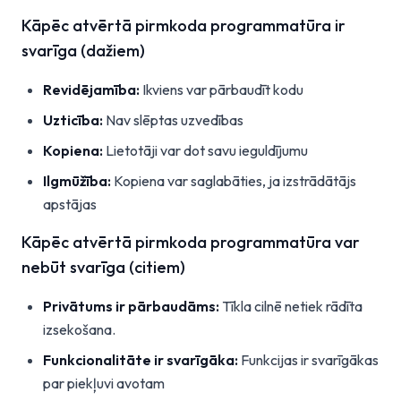
Kāpēc atvērtā pirmkoda programmatūra ir
svarīga (dažiem)
Revidējamība:
Ikviens var pārbaudīt kodu
Uzticība:
Nav slēptas uzvedības
Kopiena:
Lietotāji var dot savu ieguldījumu
Ilgmūžība:
Kopiena var saglabāties, ja izstrādātājs
apstājas
Kāpēc atvērtā pirmkoda programmatūra var
nebūt svarīga (citiem)
Privātums ir pārbaudāms:
Tīkla cilnē netiek rādīta
izsekošana.
Funkcionalitāte ir svarīgāka:
Funkcijas ir svarīgākas
par piekļuvi avotam