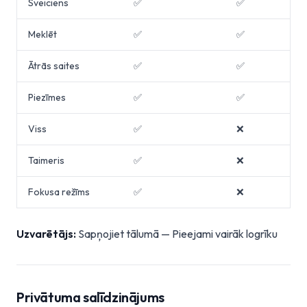
Sveiciens
✅
✅
Meklēt
✅
✅
Ātrās saites
✅
✅
Piezīmes
✅
✅
Viss
✅
❌
Taimeris
✅
❌
Fokusa režīms
✅
❌
Uzvarētājs:
Sapņojiet tālumā — Pieejami vairāk logrīku
Privātuma salīdzinājums