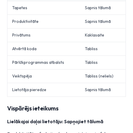
Tapetes
Sapnis tālumā
Produktivitāte
Sapnis tālumā
Privātums
Kaklasaite
Atvērtā koda
Tabliss
Pārlūkprogrammas atbalsts
Tabliss
Veiktspēja
Tabliss (neliels)
Lietotāja pieredze
Sapnis tālumā
Vispārējs ieteikums
Lielākajai daļai lietotāju: Sapņojiet tālumā