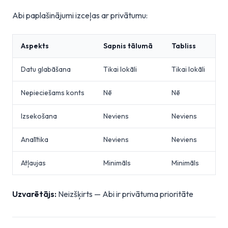
Abi paplašinājumi izceļas ar privātumu:
Aspekts
Sapnis tālumā
Tabliss
Datu glabāšana
Tikai lokāli
Tikai lokāli
Nepieciešams konts
Nē
Nē
Izsekošana
Neviens
Neviens
Analītika
Neviens
Neviens
Atļaujas
Minimāls
Minimāls
Uzvarētājs:
Neizšķirts — Abi ir privātuma prioritāte