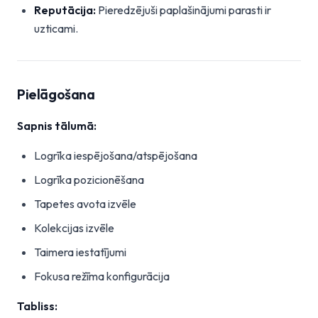
Reputācija:
Pieredzējuši paplašinājumi parasti ir
uzticami.
Pielāgošana
Sapnis tālumā:
Logrīka iespējošana/atspējošana
Logrīka pozicionēšana
Tapetes avota izvēle
Kolekcijas izvēle
Taimera iestatījumi
Fokusa režīma konfigurācija
Tabliss: