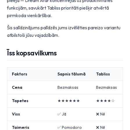
pieeja — Dream Afar koncentrējas uz produktivitātes
funkcijām, savukārt Tabliss prioritāti piešķir atvērtā
pirmkoda vienkāršībai.
Šis salīdzinājums palīdzēs jums izvēlēties pareizo variantu
atbilstoši jūsu vajadzībām.
Īss kopsavilkums
Faktors
Sapnis tālumā
Tabliss
Cena
Bezmaksas
Bezmaksas
Tapetes
★★★★★★
★★★★☆
Viss
✅ Jā
❌ Nē
Taimeris
✅ Pomodoro
❌ Nē