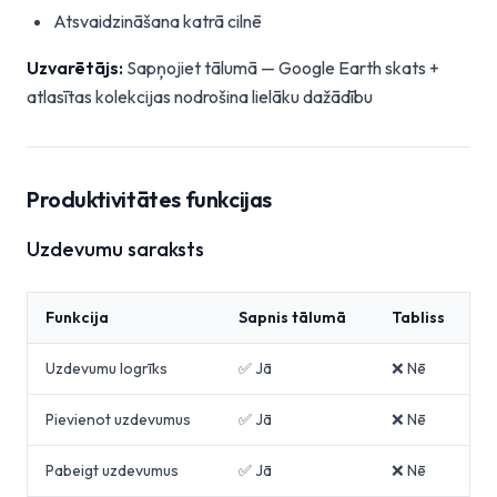
Atsvaidzināšana katrā cilnē
Uzvarētājs:
Sapņojiet tālumā — Google Earth skats +
atlasītas kolekcijas nodrošina lielāku dažādību
Produktivitātes funkcijas
Uzdevumu saraksts
Funkcija
Sapnis tālumā
Tabliss
Uzdevumu logrīks
✅ Jā
❌ Nē
Pievienot uzdevumus
✅ Jā
❌ Nē
Pabeigt uzdevumus
✅ Jā
❌ Nē