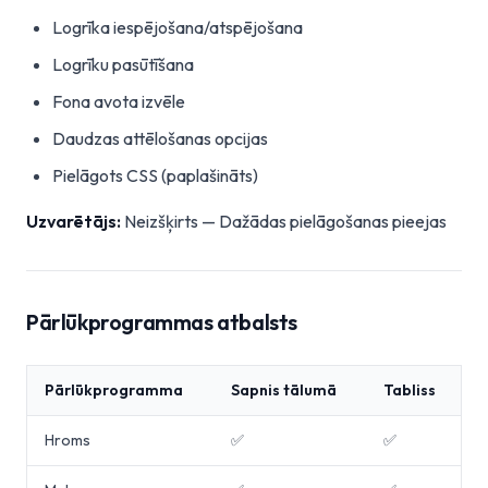
Logrīka iespējošana/atspējošana
Logrīku pasūtīšana
Fona avota izvēle
Daudzas attēlošanas opcijas
Pielāgots CSS (paplašināts)
Uzvarētājs:
Neizšķirts — Dažādas pielāgošanas pieejas
Pārlūkprogrammas atbalsts
Pārlūkprogramma
Sapnis tālumā
Tabliss
Hroms
✅
✅