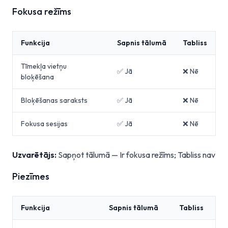
Fokusa režīms
Funkcija
Sapnis tālumā
Tabliss
Tīmekļa vietņu
✅ Jā
❌ Nē
bloķēšana
Bloķēšanas saraksts
✅ Jā
❌ Nē
Fokusa sesijas
✅ Jā
❌ Nē
Uzvarētājs:
Sapņot tālumā — Ir fokusa režīms; Tabliss nav
Piezīmes
Funkcija
Sapnis tālumā
Tabliss