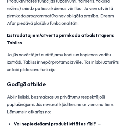
Produktivitātes funkcijas (uzdevumi, taimeris, fokusa
režīms) sniedz patiesu ikdienas vērtību. Ja vien atvērtā
pirmkoda programmatūra nav obligāta prasība, Dream
Afar piedāvā plašāku funkcionalitāti.
Izstrādātājiem/atvērtā pirmkoda atbalstītājiem:
Tabliss
Ja jūs novērtējat auditējamu kodu un kopienas vadītu
izstrādi, Tabliss ir nepārprotama izvēle. Tas ir labi uzturēts
un labi pilda savu funkciju.
Godīgā atbilde
Abi ir lieliski, bezmaksas un privātumu respektējoši
paplašinājumi. Jūs nevarat kļūdīties ne ar vienu no tiem.
Lēmums ir atkarīgs no:
Vai nepieciešami produktivitātes rīki?
→