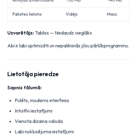
Atmiņas izmantošana
~50 MB
~40 MB
Paketes lielums
Vidējs
Mazs
Uzvarētājs:
Tabliss — Nedaudz vieglāks
Abi ir labi optimizēti un nepalēninās jūsu pārlūkprogrammu.
Lietotāja pieredze
Sapnis tālumā:
Pulēts, moderns interfeiss
Intuitīvi iestatījumi
Vienota dizaina valoda
Labi noklusējuma iestatījumi