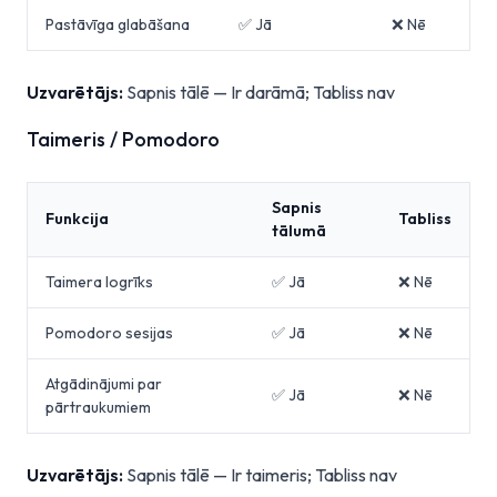
Pastāvīga glabāšana
✅ Jā
❌ Nē
Uzvarētājs:
Sapnis tālē — Ir darāmā; Tabliss nav
Taimeris / Pomodoro
Sapnis
Funkcija
Tabliss
tālumā
Taimera logrīks
✅ Jā
❌ Nē
Pomodoro sesijas
✅ Jā
❌ Nē
Atgādinājumi par
✅ Jā
❌ Nē
pārtraukumiem
Uzvarētājs:
Sapnis tālē — Ir taimeris; Tabliss nav