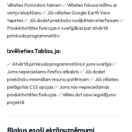
Vēlaties Pomodoro taimeri ✅ Vēlaties fokusa režīmu ar
vietņu bloķēšanu ✅ Jūs vēlaties Google Earth View
tapetes ✅ Jūs dodat priekšroku noslīpētam interfeisam ✅
Produktivitātes funkcijas ir svarīgākas par atvērtā
pirmkoda programmatūru
Izvēlieties Tabliss, ja:
✅ Atvērtā pirmkoda programmatūra ir jums svarīga ✅
Jums nepieciešams Firefox atbalsts ✅ Jūs dodat
priekšroku minimālam resursu patēriņam ✅ Jūs vēlaties
pielāgotas CSS opcijas ✅ Jums nav nepieciešamas
produktivitātes funkcijas ✅ Vēlies dot savu ieguldījumu
projektā
Blakus esoši ekrānuzņēmumi