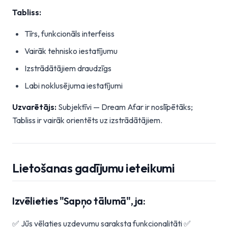
Tabliss:
Tīrs, funkcionāls interfeiss
Vairāk tehnisko iestatījumu
Izstrādātājiem draudzīgs
Labi noklusējuma iestatījumi
Uzvarētājs:
Subjektīvi — Dream Afar ir noslīpētāks;
Tabliss ir vairāk orientēts uz izstrādātājiem.
Lietošanas gadījumu ieteikumi
Izvēlieties "Sapņo tālumā", ja:
✅ Jūs vēlaties uzdevumu saraksta funkcionalitāti ✅