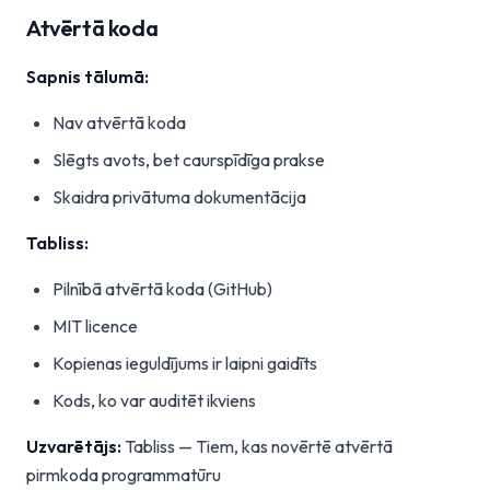
Atvērtā koda
Sapnis tālumā:
Nav atvērtā koda
Slēgts avots, bet caurspīdīga prakse
Skaidra privātuma dokumentācija
Tabliss:
Pilnībā atvērtā koda (GitHub)
MIT licence
Kopienas ieguldījums ir laipni gaidīts
Kods, ko var auditēt ikviens
Uzvarētājs:
Tabliss — Tiem, kas novērtē atvērtā
pirmkoda programmatūru