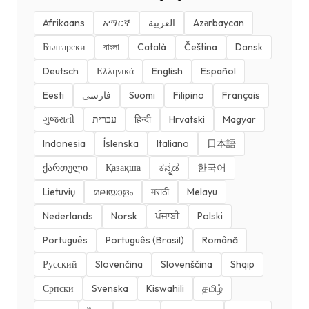
Afrikaans
አማርኛ
العربية
Azərbaycan
Български
বাংলা
Català
Čeština
Dansk
Deutsch
Ελληνικά
English
Español
Eesti
فارسی
Suomi
Filipino
Français
ગુજરાતી
עברית
हिन्दी
Hrvatski
Magyar
Indonesia
Íslenska
Italiano
日本語
ქართული
Қазақша
ಕನ್ನಡ
한국어
Lietuvių
മലയാളം
मराठी
Melayu
Nederlands
Norsk
ਪੰਜਾਬੀ
Polski
Português
Português (Brasil)
Română
Русский
Slovenčina
Slovenščina
Shqip
Српски
Svenska
Kiswahili
தமிழ்