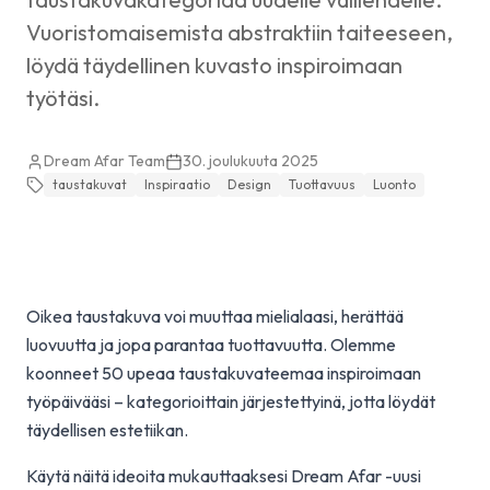
Vuoristomaisemista abstraktiin taiteeseen,
löydä täydellinen kuvasto inspiroimaan
työtäsi.
Dream Afar Team
30. joulukuuta 2025
taustakuvat
Inspiraatio
Design
Tuottavuus
Luonto
Oikea taustakuva voi muuttaa mielialaasi, herättää
luovuutta ja jopa parantaa tuottavuutta. Olemme
koonneet 50 upeaa taustakuvateemaa inspiroimaan
työpäivääsi – kategorioittain järjestettyinä, jotta löydät
täydellisen estetiikan.
Käytä näitä ideoita mukauttaaksesi Dream Afar -uusi