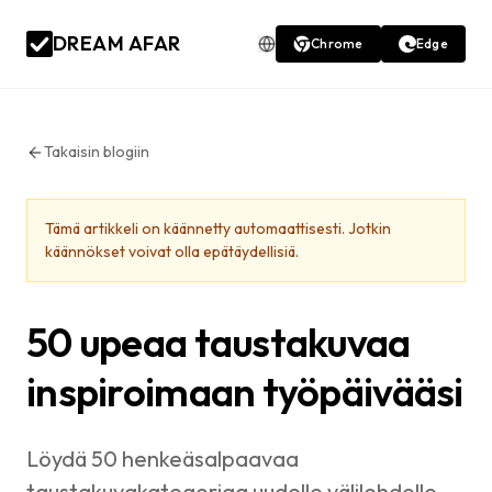
DREAM AFAR
Chrome
Edge
Takaisin blogiin
Tämä artikkeli on käännetty automaattisesti. Jotkin
käännökset voivat olla epätäydellisiä.
50 upeaa taustakuvaa
inspiroimaan työpäivääsi
Löydä 50 henkeäsalpaavaa
taustakuvakategoriaa uudelle välilehdelle.