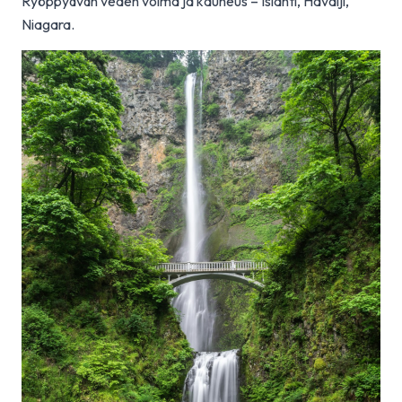
Ryöppyävän veden voima ja kauneus – Islanti, Havaiji,
Niagara.