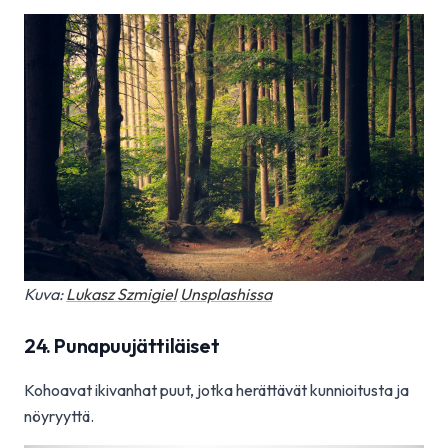
Kuva:
Lukasz Szmigiel
Unsplashissa
24. Punapuujättiläiset
Kohoavat ikivanhat puut, jotka herättävät kunnioitusta ja
nöyryyttä.