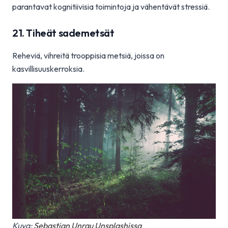
parantavat kognitiivisia toimintoja ja vähentävät stressiä.
21. Tiheät sademetsät
Reheviä, vihreitä trooppisia metsiä, joissa on
kasvillisuuskerroksia.
Kuva:
Sebastian Unrau
Unsplashissa