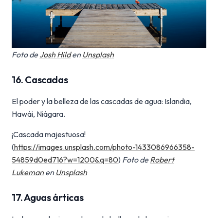
Foto de
Josh Hild
en
Unsplash
16. Cascadas
El poder y la belleza de las cascadas de agua: Islandia,
Hawái, Niágara.
¡Cascada majestuosa!
(
https://images.unsplash.com/photo-1433086966358-
54859d0ed716?w=1200&q=80
)
Foto de
Robert
Lukeman
en
Unsplash
17. Aguas árticas