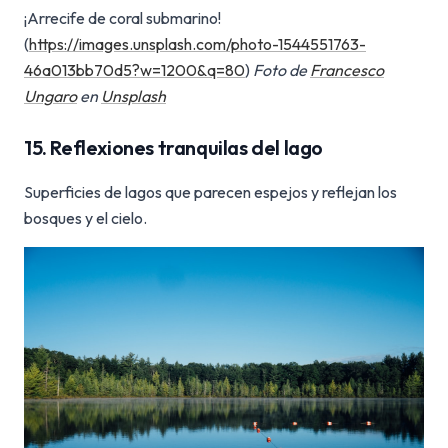
¡Arrecife de coral submarino!
(
https://images.unsplash.com/photo-1544551763-
46a013bb70d5?w=1200&q=80
)
Foto de
Francesco
Ungaro
en
Unsplash
15. Reflexiones tranquilas del lago
Superficies de lagos que parecen espejos y reflejan los
bosques y el cielo.