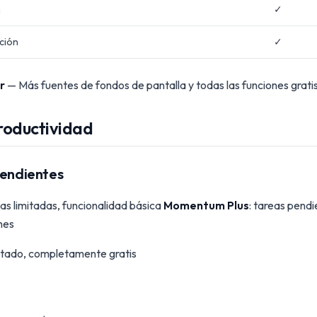
n
✓
ación
✓
r
— Más fuentes de fondos de pantalla y todas las funciones gratis
roductividad
pendientes
eas limitadas, funcionalidad básica
Momentum Plus
: tareas pendi
nes
mitado, completamente gratis