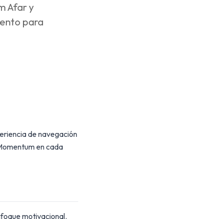
m Afar y
iento para
periencia de navegación
y Momentum en cada
nfoque motivacional.