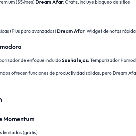
 premium ($5/mes)
Dream Afar
: Gratis, incluye bloqueo de sitios
sicas (Plus para avanzados)
Dream Afar
: Widget de notas rápida
omodoro
porizador de enfoque incluido
Sueña lejos
: Temporizador Pomodo
mbos ofrecen funciones de productividad sólidas, pero Dream Afa
n
 de Momentum
 limitadas (gratis)