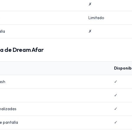
✗
z
Limitado
lla
✗
la de Dream Afar
Disponib
ash
✓
✓
nalizadas
✓
e pantalla
✓