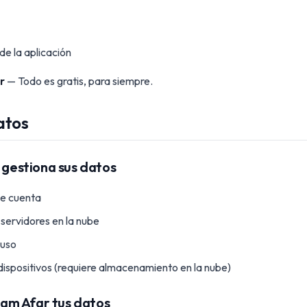
de la aplicación
r
— Todo es gratis, para siempre.
atos
estiona sus datos
de cuenta
servidores en la nube
 uso
 dispositivos (requiere almacenamiento en la nube)
am Afar tus datos