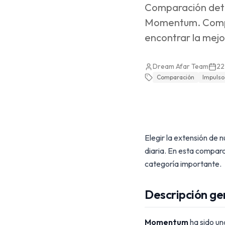
Comparación deta
Momentum. Compar
encontrar la mej
Dream Afar Team
22
Comparación
Impulso
Elegir la extensión de
diaria. En esta compa
categoría importante.
Descripción ge
Momentum
ha sido un