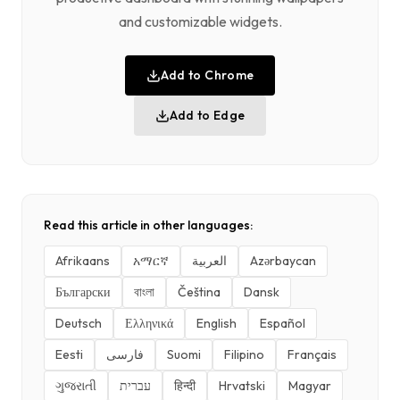
and customizable widgets.
Add to Chrome
Add to Edge
Read this article in other languages:
Afrikaans
አማርኛ
العربية
Azərbaycan
Български
বাংলা
Čeština
Dansk
Deutsch
Ελληνικά
English
Español
Eesti
فارسی
Suomi
Filipino
Français
ગુજરાતી
עברית
हिन्दी
Hrvatski
Magyar