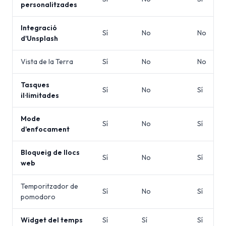
personalitzades
Integració
Sí
No
No
d'Unsplash
Vista de la Terra
Sí
No
No
Tasques
Sí
No
Sí
il·limitades
Mode
Sí
No
Sí
d'enfocament
Bloqueig de llocs
Sí
No
Sí
web
Temporitzador de
Sí
No
Sí
pomodoro
Widget del temps
Sí
Sí
Sí