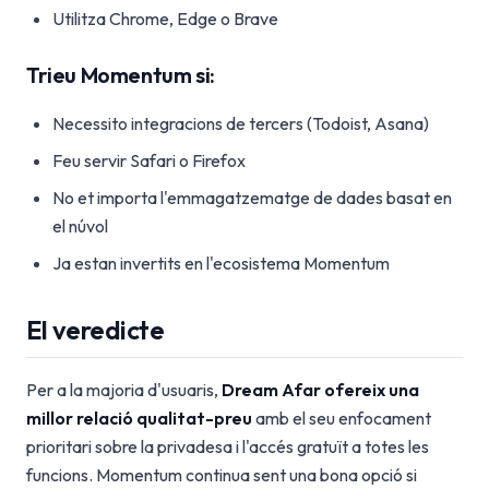
Utilitza Chrome, Edge o Brave
Trieu Momentum si:
Necessito integracions de tercers (Todoist, Asana)
Feu servir Safari o Firefox
No et importa l'emmagatzematge de dades basat en
el núvol
Ja estan invertits en l'ecosistema Momentum
El veredicte
Per a la majoria d'usuaris,
Dream Afar ofereix una
millor relació qualitat-preu
amb el seu enfocament
prioritari sobre la privadesa i l'accés gratuït a totes les
funcions. Momentum continua sent una bona opció si