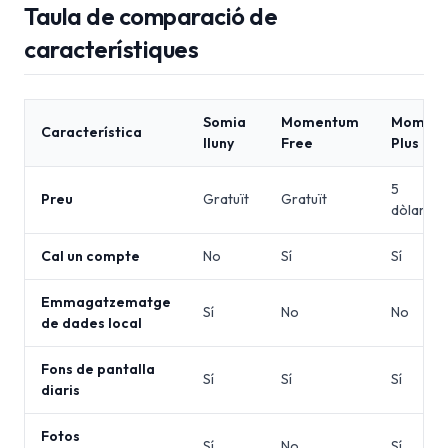
Taula de comparació de
característiques
Somia
Momentum
Momen
Característica
lluny
Free
Plus
5
Preu
Gratuït
Gratuït
dòlars/m
Cal un compte
No
Sí
Sí
Emmagatzematge
Sí
No
No
de dades local
Fons de pantalla
Sí
Sí
Sí
diaris
Fotos
Sí
No
Sí