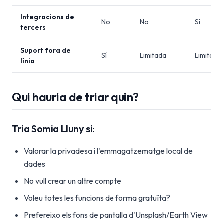
Integracions de
No
No
Sí
tercers
Suport fora de
Sí
Limitada
Limitada
línia
Qui hauria de triar quin?
Tria Somia Lluny si:
Valorar la privadesa i l'emmagatzematge local de
dades
No vull crear un altre compte
Voleu totes les funcions de forma gratuïta?
Prefereixo els fons de pantalla d'Unsplash/Earth View