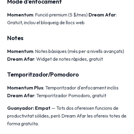
Mode d'enfocament
Momentum
: Funció premium (5 $/mes)
Dream Afar
:
Gratuït, inclou el bloqueig de llocs web
Notes
Momentum
: Notes bàsiques (més per a nivells avançats)
Dream Afar
: Widget de notes ràpides, gratuït
Temporitzador/Pomodoro
Momentum Plus
: Temporitzador d'enfocament inclòs
Dream Afar
: Temporitzador Pomodoro, gratuït
Guanyador: Empat
— Tots dos ofereixen funcions de
productivitat sòlides, però Dream Afar les ofereix totes de
forma gratuïta.