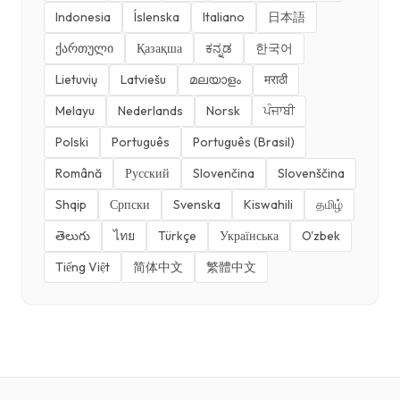
Indonesia
Íslenska
Italiano
日本語
ქართული
Қазақша
ಕನ್ನಡ
한국어
Lietuvių
Latviešu
മലയാളം
मराठी
Melayu
Nederlands
Norsk
ਪੰਜਾਬੀ
Polski
Português
Português (Brasil)
Română
Русский
Slovenčina
Slovenščina
Shqip
Српски
Svenska
Kiswahili
தமிழ்
తెలుగు
ไทย
Türkçe
Українська
O'zbek
Tiếng Việt
简体中文
繁體中文