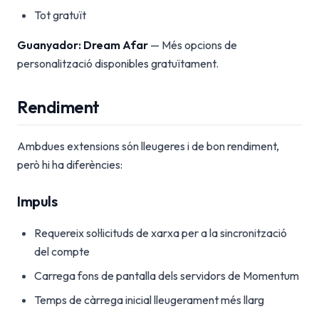
Tot gratuït
Guanyador: Dream Afar
— Més opcions de
personalització disponibles gratuïtament.
Rendiment
Ambdues extensions són lleugeres i de bon rendiment,
però hi ha diferències:
Impuls
Requereix sol·licituds de xarxa per a la sincronització
del compte
Carrega fons de pantalla dels servidors de Momentum
Temps de càrrega inicial lleugerament més llarg