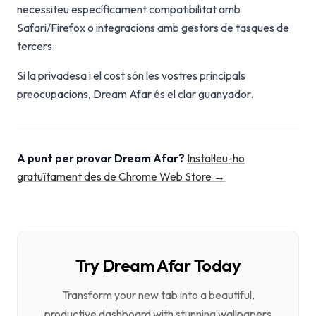
necessiteu específicament compatibilitat amb
Safari/Firefox o integracions amb gestors de tasques de
tercers.
Si la privadesa i el cost són les vostres principals
preocupacions, Dream Afar és el clar guanyador.
A punt per provar Dream Afar?
Instal·leu-ho
gratuïtament des de Chrome Web Store →
Try Dream Afar Today
Transform your new tab into a beautiful,
productive dashboard with stunning wallpapers