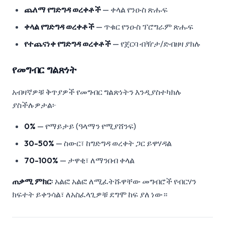
ጨለማ የግድግዳ ወረቀቶች
— ቀላል የንዑስ ጽሑፍ
ቀላል የግድግዳ ወረቀቶች
— ጥቁር የንዑስ ፕሮግራም ጽሑፍ
የተጨናነቀ የግድግዳ ወረቀቶች
— የጀርባ ብዥታ/ድብዘዛ ያክሉ
የመግብር ግልጽነት
አብዛኛዎቹ ቅጥያዎች የመግብር ግልጽነትን እንዲያስተካክሉ
ያስችሉዎታል፦
0%
— የማይታይ (ዓላማን የሚያሸንፍ)
30-50%
— ስውር፣ ከግድግዳ ወረቀት ጋር ይዋሃዳል
70-100%
— ታዋቂ፣ ለማንበብ ቀላል
ጠቃሚ ምክር
፡ አልፎ አልፎ ለሚፈትሹዋቸው መግብሮች የብርሃን
ክፍተት ይቀንሳል፣ ለአስፈላጊዎቹ ደግሞ ከፍ ያለ ነው።