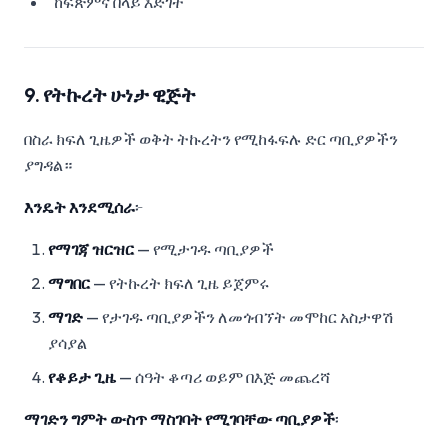
"ከፍጽምና በላይ እድገት"
9. የትኩረት ሁነታ ዊጅት
በስራ ክፍለ ጊዜዎች ወቅት ትኩረትን የሚከፋፍሉ ድር ጣቢያዎችን
ያግዳል።
እንዴት እንደሚሰራ
፦
የማገጃ ዝርዝር
— የሚታገዱ ጣቢያዎች
ማግበር
— የትኩረት ክፍለ ጊዜ ይጀምሩ
ማገድ
— የታገዱ ጣቢያዎችን ለመጎብኘት መሞከር አስታዋሽ
ያሳያል
የቆይታ ጊዜ
— ሰዓት ቆጣሪ ወይም በእጅ መጨረሻ
ማገድን ግምት ውስጥ ማስገባት የሚገባቸው ጣቢያዎች
፡