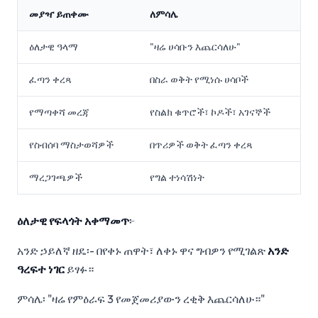
መያዣ ይጠቀሙ
ለምሳሌ
ዕለታዊ ዓላማ
"ዛሬ ሀሳቡን እጨርሳለሁ"
ፈጣን ቀረጻ
በስራ ወቅት የሚነሱ ሀሳቦች
የማጣቀሻ መረጃ
የስልክ ቁጥሮች፣ ኮዶች፣ አገናኞች
የስብሰባ ማስታወሻዎች
በጥሪዎች ወቅት ፈጣን ቀረጻ
ማረጋገጫዎች
የግል ተነሳሽነት
ዕለታዊ የፍላጎት አቀማመጥ
፦
አንድ ኃይለኛ ዘዴ፡- በየቀኑ ጠዋት፣ ለቀኑ ዋና ግብዎን የሚገልጽ
አንድ
ዓረፍተ ነገር
ይፃፉ።
ምሳሌ፡ "ዛሬ የምዕራፍ 3 የመጀመሪያውን ረቂቅ እጨርሳለሁ።"