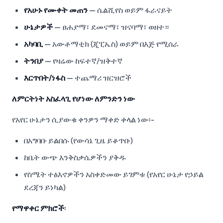
የአሁኑ የሙቀት መጠን
— ሴልሺየስ ወይም ፋራናይት
ሁኔታዎች
— ፀሐያማ፣ ደመናማ፣ ዝናባማ፣ ወዘተ።
አካባቢ
— አውቶማቲክ (ጂፒኤስ) ወይም በእጅ የሚሰራ
ትንበያ
— የዛሬው ከፍተኛ/ዝቅተኛ
እርጥበት/ነፋስ
— ተጨማሪ ዝርዝሮች
ለምርትነት አስፈላጊ የሆነው ለምንድን ነው
የአየር ሁኔታን ሲያውቁ ቀንዎን ማቀድ ቀላል ነው፡-
በአግባቡ ይልበሱ (የውሳኔ ጊዜ ይቆጥቡ)
ከቤት ውጭ እንቅስቃሴዎችን ያቅዱ
የስሜት ተፅእኖዎችን አስቀድመው ይገምቱ (የአየር ሁኔታ የኃይል
ደረጃን ይነካል)
የማዋቀር ምክሮች
፡