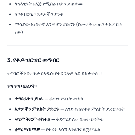
ለግላዊነት በእጅ የሚሰራ ቦታን ይጠቀሙ
ለጉዞ በርካታ ቦታዎችን ያንቁ
ማሳያው አነስተኛ እንዲሆን ያድርጉ (የሙቀት መጠን + አዶ በቂ
ነው)
3. የቶዶ ዝርዝር መግብር
ተግባሮችን በቀጥታ በአዲሱ የትር ገጽዎ ላይ ይከታተሉ።
ዋና ዋና ባህሪያት
፦
ተግባራትን ያክሉ
— ፈጣን የግቤት መስክ
እቃዎችን ምልክት ያድርጉ
— እንደተጠናቀቀ ምልክት ያድርጉበት
ዳግም ቅደም ተከተል
— ቅድሚያ ለመስጠት ይጎትቱ
ቋሚ ማከማቻ
— የተረፉ አሳሽ እንደገና ይጀምራል