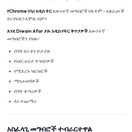
የChrome ነባሪ አዲስ ትር
እውነተኛ መግብሮች የሉትም - አቋራጮች
እና የፍለጋ አሞሌ ብቻ።
እንደ Dream Afar ያሉ አዲስ የትር ቅጥያዎች
እውነተኛ
መግብሮችን ያክሉ፦
ሰዓት እና ቀን ይታያሉ
የአየር ሁኔታ ትንበያዎች
የሚደረጉ ዝርዝሮች
ማስታወሻዎች
ሰዓት ቆጣሪዎች
እና ተጨማሪ
አስፈላጊ መግብሮች ተብራርተዋል