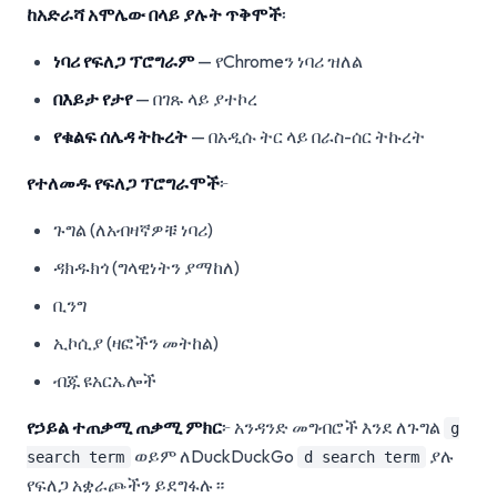
ከአድራሻ አሞሌው በላይ ያሉት ጥቅሞች
፡
ነባሪ የፍለጋ ፕሮግራም
— የChromeን ነባሪ ዝለል
በእይታ የታየ
— በገጹ ላይ ያተኮረ
የቁልፍ ሰሌዳ ትኩረት
— በአዲሱ ትር ላይ በራስ-ሰር ትኩረት
የተለመዱ የፍለጋ ፕሮግራሞች
፦
ጉግል (ለአብዛኛዎቹ ነባሪ)
ዳክዱክጎ (ግላዊነትን ያማከለ)
ቢንግ
ኢኮሲያ (ዛፎችን መትከል)
ብጁ ዩአርኤሎች
የኃይል ተጠቃሚ ጠቃሚ ምክር
፦ አንዳንድ መግብሮች እንደ ለጉግል
g
ወይም ለDuckDuckGo
ያሉ
search term
d search term
የፍለጋ አቋራጮችን ይደግፋሉ።