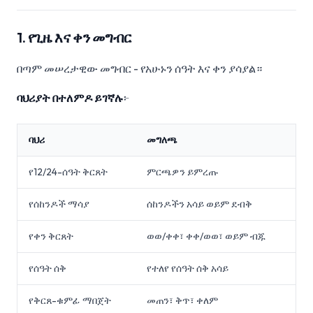
1. የጊዜ እና ቀን መግብር
በጣም መሠረታዊው መግብር - የአሁኑን ሰዓት እና ቀን ያሳያል።
ባህሪያት በተለምዶ ይገኛሉ
፦
ባህሪ
መግለጫ
የ12/24-ሰዓት ቅርጸት
ምርጫዎን ይምረጡ
የሰከንዶች ማሳያ
ሰከንዶችን አሳይ ወይም ደብቅ
የቀን ቅርጸት
ወወ/ቀቀ፣ ቀቀ/ወወ፣ ወይም ብጁ
የሰዓት ሰቅ
የተለየ የሰዓት ሰቅ አሳይ
የቅርጸ-ቁምፊ ማበጀት
መጠን፣ ቅጥ፣ ቀለም