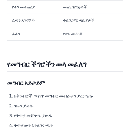
የቀን መቁጠሪያ
መጪ ዝግጅቶች
ፈጣን አገናኞች
ተደጋጋሚ ጣቢያዎች
ፈልግ
የድር መዳረሻ
የመግብር ችግሮችን መላ መፈለግ
መግብር አይታይም
በቅንብሮች ውስጥ መግብር መብራቱን ያረጋግጡ
ገጹን ያድሱ
የቅጥያ መሸጎጫ ያጽዱ
ቅጥያውን እንደገና ጫን