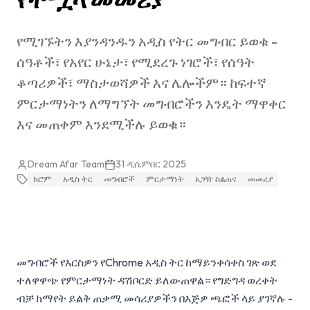
የሚገኙትን እያንዳንዱን አዲስ የትር መግብር ይወቁ -
ሰዓቶች፣ የአየር ሁኔታ፣ የሚደረጉ ነገሮች፣ የሰዓት
ቆጣሪዎች፣ ማስታወሻዎች እና ሌሎችም። ከፍተኛ
ምርታማነትን ለማግኘት መግብሮችን እንዴት ማዋቀር
እና መጠቀም እንደሚችሉ ይወቁ።
Dream Afar Team
31 ዲሴምበር 2025
ክሮም
አዲስ ትር
መግብሮች
ምርታማነት
አጋዥ ስልጠና
መመሪያ
መግብሮች የእርስዎን የChrome አዲስ ትር ከማይንቀሳቀስ ገጽ ወደ
ተለዋዋጭ የምርታማነት ዳሽቦርድ ይለውጠዋል። የግድግዳ ወረቀት
ብቻ ከማየት ይልቅ ጠቃሚ መሳሪያዎችን በእጅዎ ጫፎች ላይ ያገኛሉ -