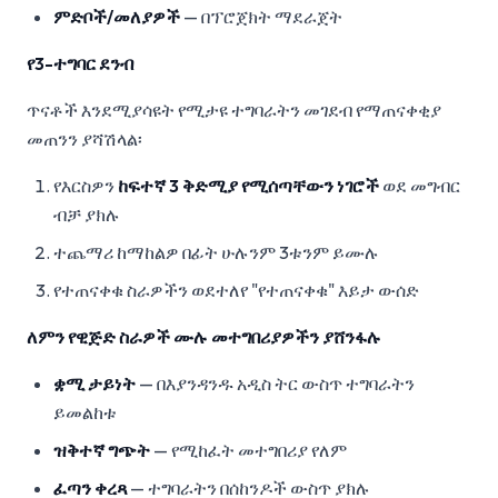
ምድቦች/መለያዎች
— በፕሮጀክት ማደራጀት
የ3-ተግባር ደንብ
ጥናቶች እንደሚያሳዩት የሚታዩ ተግባራትን መገደብ የማጠናቀቂያ
መጠንን ያሻሽላል፡
የእርስዎን
ከፍተኛ 3 ቅድሚያ የሚሰጣቸውን ነገሮች
ወደ መግብር
ብቻ ያክሉ
ተጨማሪ ከማከልዎ በፊት ሁሉንም 3ቱንም ይሙሉ
የተጠናቀቁ ስራዎችን ወደተለየ "የተጠናቀቁ" እይታ ውሰድ
ለምን የዊጅድ ስራዎች ሙሉ መተግበሪያዎችን ያሸንፋሉ
ቋሚ ታይነት
— በእያንዳንዱ አዲስ ትር ውስጥ ተግባራትን
ይመልከቱ
ዝቅተኛ ግጭት
— የሚከፈት መተግበሪያ የለም
ፈጣን ቀረጻ
— ተግባራትን በሰከንዶች ውስጥ ያክሉ