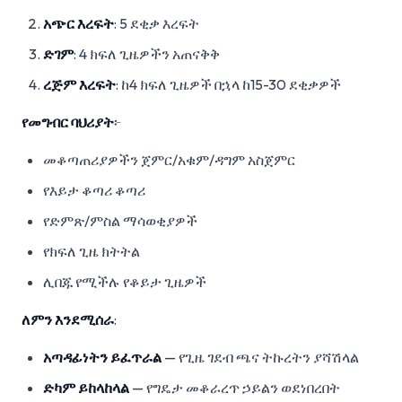
አጭር እረፍት
: 5 ደቂቃ እረፍት
ድገም
: 4 ክፍለ ጊዜዎችን አጠናቅቅ
ረጅም እረፍት
: ከ4 ክፍለ ጊዜዎች በኋላ ከ15-30 ደቂቃዎች
የመግብር ባህሪያት
፦
መቆጣጠሪያዎችን ጀምር/አቁም/ዳግም አስጀምር
የእይታ ቆጣሪ ቆጣሪ
የድምጽ/ምስል ማሳወቂያዎች
የክፍለ ጊዜ ክትትል
ሊበጁ የሚችሉ የቆይታ ጊዜዎች
ለምን እንደሚሰራ
:
አጣዳፊነትን ይፈጥራል
— የጊዜ ገደብ ጫና ትኩረትን ያሻሽላል
ድካም ይከላከላል
— የግዴታ መቆራረጥ ኃይልን ወደነበረበት