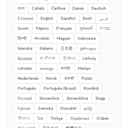
বাংলা
Català
Čeština
Dansk
Deutsch
Ελληνικά
English
Español
Eesti
فارسی
Suomi
Filipino
Français
ગુજરાતી
עברית
हिन्दी
Hrvatski
Magyar
Indonesia
Íslenska
Italiano
日本語
ქართული
Қазақша
ಕನ್ನಡ
한국어
Lietuvių
Latviešu
മലയാളം
मराठी
Melayu
Nederlands
Norsk
ਪੰਜਾਬੀ
Polski
Português
Português (Brasil)
Română
Русский
Slovenčina
Slovenščina
Shqip
Српски
Svenska
Kiswahili
தமிழ்
తెలుగు
ไทย
Türkçe
Українська
O'zbek