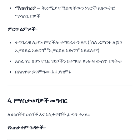
ማጠናከሪያ
— ቅድሚያ የሚሰጣቸውን ነገሮች አዘውትሮ
ማሳሰቢያዎች
ምርጥ ልምዶች
፦
ተግባራዊ ሊሆኑ የሚችሉ ተግባራትን ጻፍ ("ስለ ሪፖርት ለጆን
ኢሜይል አድርግ" "ኢሜይል አድርግ" አይደለም)
አስፈላጊ ከሆነ የጊዜ ገደቦችን በተግባሩ ጽሑፍ ውስጥ ያካትቱ
በየጠዋቱ ይገምግሙ እና ያዘምኑ
4. የማስታወሻዎች መግብር
ለሀሳቦች፣ ሀሳቦች እና አስታዋሾች ፈጣን ቀረጻ።
የአጠቃቀም ጉዳዮች
፦