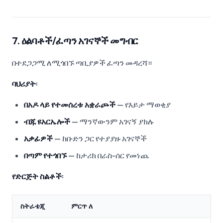
7. ዕልባቶች/ፈጣን አገናኞች መግብር
በተደጋጋሚ ለሚጎበኙ ጣቢያዎች ፈጣን መዳረሻ።
ባህሪያት
፡
በአዶ ላይ የተመሰረቱ አቋራጮች
— የእይታ ማወቂያ
ብጁ ዩአርኤሎች
— ማንኛውንም አገናኝ ያክሉ
አቃፊዎች
— ከቡድን ጋር የተያያዙ አገናኞች
በጣም የተጎበኙ
— ከታሪክ በራስ-ሰር የመነጨ
የድርጅት ስልቶች
፡
ስትራቴጂ
ምርጥ ለ