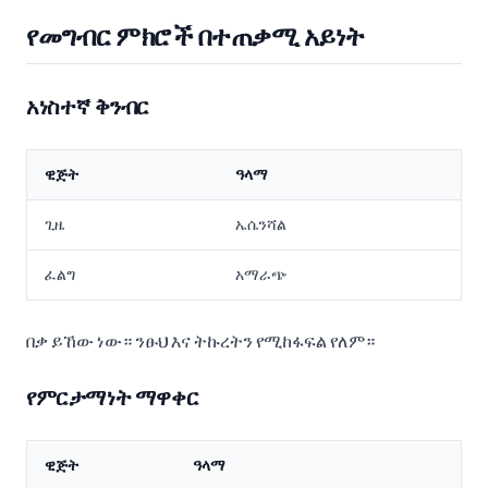
የመግብር ምክሮች በተጠቃሚ አይነት
አነስተኛ ቅንብር
ዊጅት
ዓላማ
ጊዜ
ኤሴንሻል
ፈልግ
አማራጭ
በቃ ይኸው ነው። ንፁህ እና ትኩረትን የሚከፋፍል የለም።
የምርታማነት ማዋቀር
ዊጅት
ዓላማ