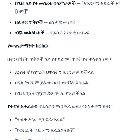
በጊዜ ላይ የተመሰረቱ ሰላምታዎች
— "እንደምን አደራችሁ፣
[ስም]"
ዘፈቀደ ጥቅሶች
— ዕለታዊ መነሳሻ
ብጁ መልዕክቶች
— የራስዎ አነቃቂ ጽሑፍ
የውጤታማነት ክርክር
፦
በተነሳሽነት ጥቅሶች ላይ የተደረገው ጥናት የተቀላቀለ ነው፡
አነስተኛ የስሜት ህዋሳትን ሊያነቃቃ ይችላል
በግል ትርጉም ያለው ከሆነ የተሻለ ይሰራል
ከጊዜ በኋላ የጀርባ ድምጽ ሊሆን ይችላል
የተሻለ አቀራረብ
፡ የራስዎን ማንትራ ወይም አስታዋሽ ይፃፉ፡
"ጥልቅ ሥራ ዋጋ ይፈጥራል"
"የወደፊት ጊዜ ምን እፈልጋለሁ?"