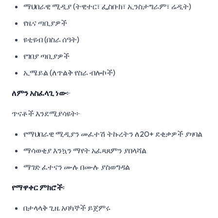
ማህበራዊ ሚዲያ (ትዊተር፣ ፌስቡክ፣ ኢንስታግራም፣ ሬዲት)
የዜና ጣቢያዎች
ዩቲዩብ (በስራ ሰዓት)
የገበያ ጣቢያዎች
ኢሜይል (ለጥልቅ የስራ ብሎኮች)
ለምን አስፈላጊ ነው
፦
ጥናቶች እንደሚያሳዩት፦
የማህበራዊ ሚዲያን መፈተሽ ትኩረትን ለ20+ ደቂቃዎች ያዛባል
ማሳወቂያ እንኳን ማየት አፈጻጸምን ያበላሻል
ማገድ ፈተናን ሙሉ በሙሉ ያስወግዳል
የማዋቀር ምክሮች
፡
በታላላቅ ጊዜ አባካኞች ይጀምሩ