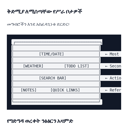
ቅድሚያ ለሚሰጣቸው የሥራ ቦታዎች
መግብሮችን እንደ አስፈላጊነቱ ደርድር፡
┌─────────────────────────────────────┐

│                                     │

│           [TIME/DATE]               │  ← Most vis
│                                     │

│    [WEATHER]         [TODO LIST]    │  ← Secondar
│                                     │

│           [SEARCH BAR]              │  ← Action-o
│                                     │

│   [NOTES]      [QUICK LINKS]        │  ← Referenc
│                                     │

የግድግዳ ወረቀት ንፅፅርን አዛምድ