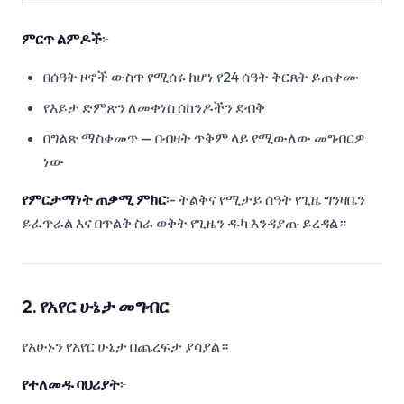
ምርጥ ልምዶች
፦
በሰዓት ዞኖች ውስጥ የሚሰሩ ከሆነ የ24 ሰዓት ቅርጸት ይጠቀሙ
የእይታ ድምጽን ለመቀነስ ሰከንዶችን ደብቅ
በግልጽ ማስቀመጥ — በብዛት ጥቅም ላይ የሚውለው መግብርዎ
ነው
የምርታማነት ጠቃሚ ምክር
፡- ትልቅና የሚታይ ሰዓት የጊዜ ግንዛቤን
ይፈጥራል እና በጥልቅ ስራ ወቅት የጊዜን ዱካ እንዳያጡ ይረዳል።
2. የአየር ሁኔታ መግብር
የአሁኑን የአየር ሁኔታ በጨረፍታ ያሳያል።
የተለመዱ ባህሪያት
፦