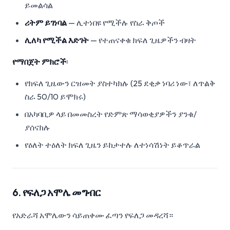
ይመልሳል
ሪትም ይገነባል
— ሊተነበዩ የሚችሉ የስራ ቅጦች
ሊለካ የሚችል እድገት
— የተጠናቀቁ ክፍለ ጊዜዎችን ብዛት
የማበጀት ምክሮች
፡
የክፍለ ጊዜውን ርዝመት ያስተካክሉ (25 ደቂቃ ነባሪ ነው፣ ለጥልቅ
ስራ 50/10 ይሞክሩ)
በአካባቢዎ ላይ በመመስረት የድምጽ ማሳወቂያዎችን ያንቁ/
ያሰናክሉ
የዕለት ተዕለት ክፍለ ጊዜን ይከታተሉ ለተነሳሽነት ይቆጥራል
6. የፍለጋ አሞሌ መግብር
የአድራሻ አሞሌውን ሳይጠቀሙ ፈጣን የፍለጋ መዳረሻ።