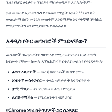
ጊዜ፣ የአየር ሁኔታ፣ ተግባራት፣ ማስታወሻዎች እና ሌሎችም።
ይህ መመሪያ እያንዳንዱን የተለመደ የዊጅት አይነት**፣ እንዴት
ውጤታማ በሆነ መንገድ መጠቀም እንደሚቻል እና የትኞቹ በትክክል
ምርታማነትን እንደሚያሳድጉ ያብራራል።
አዳዲስ የትር መግብሮች ምንድናቸው?
መግብሮች በአዲሱ የትር ገጽዎ ላይ የሚታዩ ትናንሽ፣ በይነተገናኝ
ክፍሎች ናቸው። ከሙሉ አፕሊኬሽኖች በተለየ መልኩ፣ የተነደፉት ለ፡
ፈጣን እይታዎች
— መረጃ በሰከንዶች ውስጥ ያግኙ
አነስተኛ መስተጋብር
— ቀላል ጠቅታዎች እና ግብዓቶች
ቋሚ ማሳያ
— ትር ሲከፍቱ ሁልጊዜ የሚታይ
ሊበጅ የሚችል
— የሚፈልጉትን ብቻ ያሳዩ
የChrome ነባሪ ከቅጥያዎች ጋር ሲነጻጸር