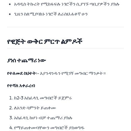
አዳዲስ ትኩረት የሚከፋፍሉ ነገሮችን ሲያገኙ ጣቢያዎችን ያክሉ
ጊዜን ስለሚያባክኑ ነገሮች ለራስህ ሐቀኛ ሁን
የዊጅት ውቅር ምርጥ ልምዶች
ያነሰ ተጨማሪ ነው
የተለመደ ስህተት
፡- እያንዳንዱን የሚገኝ መግብር ማንቃት።
የተሻለ አቀራረብ
ከ2-3 አስፈላጊ መግብሮች ይጀምሩ
ለአንድ ሳምንት ይጠቀሙ
አስፈላጊ ከሆነ ብቻ ተጨማሪ ያክሉ
የማይጠቀሙባቸውን መግብሮች ያስወግዱ