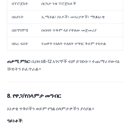
በፕሮጀክት
በርካታ ንቁ ፕሮጀክቶች
በአይነት
ኢሜይል፣ ሰነዶች፣ መሳሪያዎች፣ ማህበራዊ
በድግግሞሽ
በብዛት ጥቅም ላይ የዋለው መጀመሪያ
በስራ ፍሰት
የጠዋት የዕለት ተዕለት ተግባር ቅደም ተከተል
ጠቃሚ ምክር
፡ ቢበዛ ከ8-12 አገናኞች ብቻ ይገድቡ። ተጨማሪ የውሳኔ
ሽባነትን ይፈጥራል።
8. የዋጋ/የሰላምታ መግብር
አነቃቂ ጥቅሶችን ወይም የግል ሰላምታዎችን ያሳያል።
ዓይነቶች
: