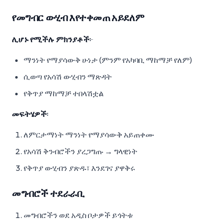
የመግብር ውሂብ እየተቀመጠ አይደለም
ሊሆኑ የሚችሉ ምክንያቶች
፦
ማንነት የማያሳውቅ ሁነታ (ምንም የአካባቢ ማከማቻ የለም)
ሲወጣ የአሳሽ ውሂብን ማጽዳት
የቅጥያ ማከማቻ ተበላሽቷል
መፍትሄዎች
፡
ለምርታማነት ማንነት የማያሳውቅ አይጠቀሙ
የአሳሽ ቅንብሮችን ያረጋግጡ → ግላዊነት
የቅጥያ ውሂብን ያጽዱ፣ እንደገና ያዋቅሩ
መግብሮች ተደራራቢ
መግብሮችን ወደ አዲስ ቦታዎች ይጎትቱ