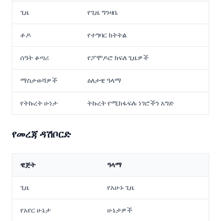
ጊዜ
የጊዜ ግንዛቤ
ቶዶ
የተግባር ክትትል
ሰዓት ቆጣሪ
የፖሞዶሮ ክፍለ ጊዜዎች
ማስታወሻዎች
ዕለታዊ ዓላማ
የትኩረት ሁነታ
ትኩረት የሚከፋፍሉ ነገሮችን አግድ
የመረጃ ዳሽቦርድ
ዊጅት
ዓላማ
ጊዜ
የአሁኑ ጊዜ
የአየር ሁኔታ
ሁኔታዎች