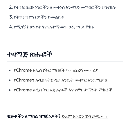
የተዝረከረኩ ነገሮችን ለመቀነስ አንዳንድ መግብሮችን ያሰናክሉ
የቅጥያ ዝማኔዎችን ይመልከቱ
የሚገኝ ከሆነ የተለየ የአቀማመጥ ሁነታን ይሞክሩ
ተዛማጅ ጽሑፎች
የChrome አዲስ የትር ማበጀት የመጨረሻ መመሪያ
የChromeን አዲስ የትር ዳራ እንዴት መቀየር እንደሚቻል
የChrome አዲስ ትር አቋራጮች እና የምርታማነት ምክሮች
ዊጅቶችን ለማከል ዝግጁ ነዎት?
ድሪም አፋርን በነፃ ይጫኑ →