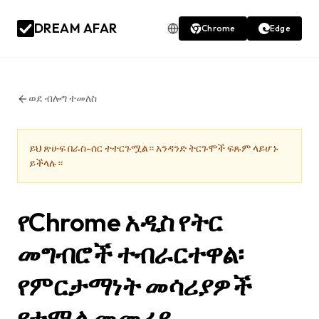
DREAM AFAR
Chrome
Edge
ወደ ብሎግ ተመለስ
ይህ ጽሁፍ በራስ-ሰር ተተርጉሟል። አንዳንድ ትርጉሞች ፍጹም ላይሆኑ
ይችላሉ።
የChrome አዲስ የትር
መግብሮች ተብራርተዋል፡
የምርታማነት መሳሪያዎች
የተሟላ መመሪያ