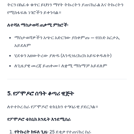
ትርን በከፈቱ ቁጥር ይህንን ማየት ትኩረትን ያጠናክራል እና ትኩረትን
የሚከፋፍሉ ነገሮችን ይቀንሳል።
ለተሻለ ማስታወሻ ጠቃሚ ምክሮች
፡
ማስታወሻዎችን አጭር አድርገው ያስቀምጡ — የሰነድ አርታኢ
አይደለም
ሂደቱን አዘውትረው ያጽዱ (እንዲዝረከረክ አይፍቀዱለት)
ለጊዜያዊ መረጃ ይጠቀሙ፣ ለቋሚ ማከማቻ አይደለም
5. የፖሞዶሮ ሰዓት ቆጣሪ ዊጅት
ለተተኮረ ስራ የፖሞዶሮ ቴክኒክን ተግባራዊ ያደርጋል።
የፖሞዶሮ ቴክኒክ እንዴት እንደሚሰራ
የትኩረት ክፍለ ጊዜ
፡ 25 ደቂቃ የተጠናከረ ስራ